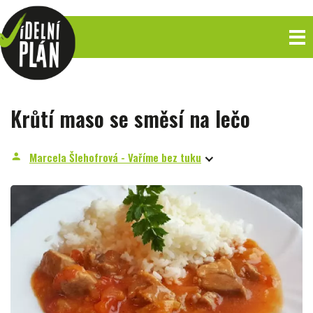
Krůtí maso se směsí na lečo
Marcela Šlehofrová - Vaříme bez tuku
person