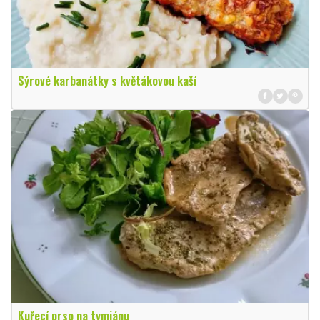
Sýrové karbanátky s květákovou kaší
Kuřecí prso na tymiánu