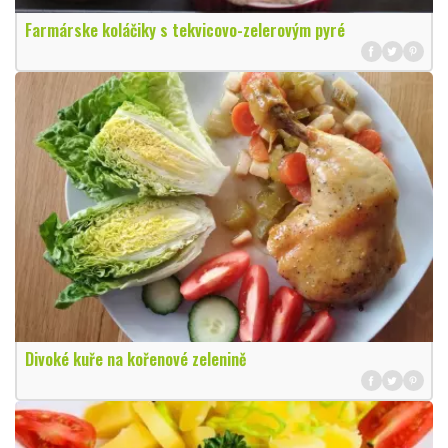
Farmárske koláčiky s tekvicovo-zelerovým pyré
Divoké kuře na kořenové zelenině