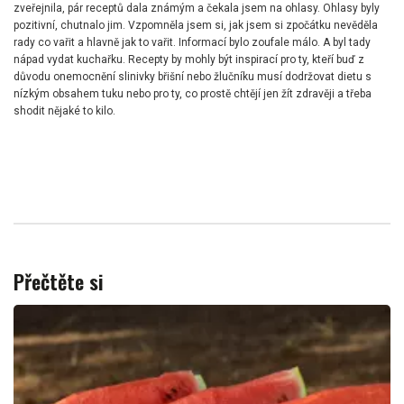
zveřejnila, pár receptů dala známým a čekala jsem na ohlasy. Ohlasy byly
pozitivní, chutnalo jim. Vzpomněla jsem si, jak jsem si zpočátku nevěděla
rady co vařit a hlavně jak to vařit. Informací bylo zoufale málo. A byl tady
nápad vydat kuchařku. Recepty by mohly být inspirací pro ty, kteří buď z
důvodu onemocnění slinivky břišní nebo žlučníku musí dodržovat dietu s
nízkým obsahem tuku nebo pro ty, co prostě chtějí jen žít zdravěji a třeba
shodit nějaké to kilo.
Přečtěte si