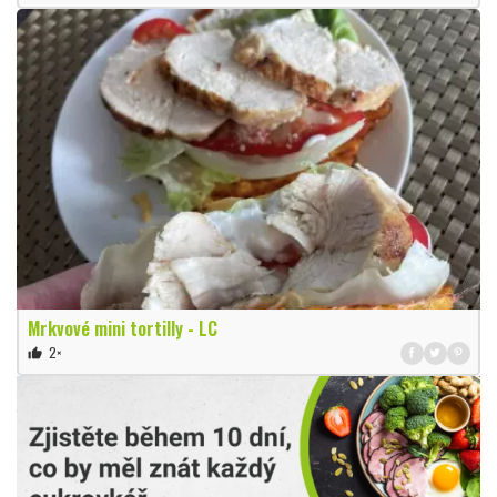
Mrkvové mini tortilly - LC
2×
thumb_up