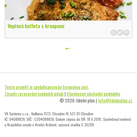
Vepřová kotleta s kroupami
Tento projekt je spolufinancován Evropskou unií.
Zásady zpracování osobních údajů
|
Všeobecné obchodní podmínky
© 2026 Jídelní plán |
info@jidelniplan.cz
VX Systems s.r.o., Vaňkova 1373, Chrudim IV, 537 01 Chrudim
IČ: 04089839, DIČ : CZ04089839, Datum zápisu do OR: 19.5.2015, Společnost vedená
u Krajského soudu v Hradci Králové, spisová značka C 35205