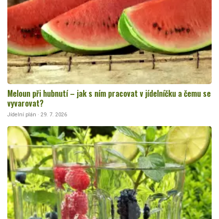
Meloun při hubnutí – jak s ním pracovat v jídelníčku a čemu se
vyvarovat?
Jídelní plán · 29. 7. 2026