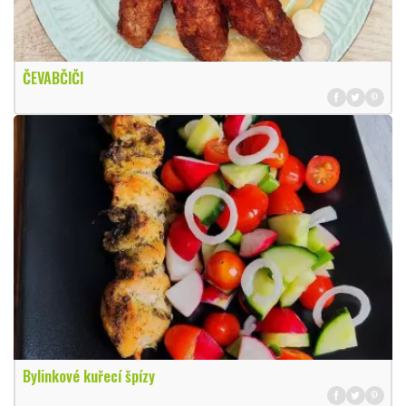
ČEVABČIČI
Bylinkové kuřecí špízy