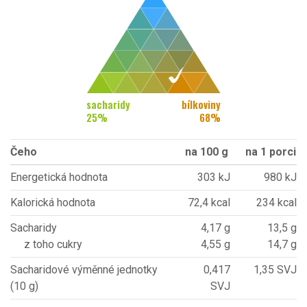
sacharidy
bílkoviny
25
%
68
%
Čeho
na 100 g
na 1 porci
Energetická hodnota
303 kJ
980 kJ
Kalorická hodnota
72,4 kcal
234 kcal
Sacharidy
4,17 g
13,5 g
z toho cukry
4,55 g
14,7 g
Sacharidové výměnné jednotky
0,417
1,35 SVJ
(10 g)
SVJ