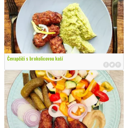
Čevapčiči s brokolicovou kaší