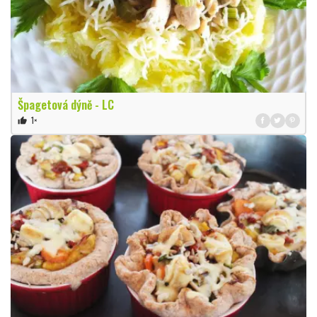
Špagetová dýně - LC
1×
thumb_up