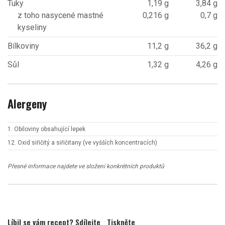
Tuky
1,19 g
3,84 g
z toho nasycené mastné
0,216 g
0,7 g
kyseliny
Bílkoviny
11,2 g
36,2 g
Sůl
1,32 g
4,26 g
Alergeny
1. Obiloviny obsahující lepek
12. Oxid siřičitý a siřičitany (ve vyšších koncentracích)
Přesné informace najdete ve složení konkrétních produktů
Líbil se vám recept? Sdílejte
Tiskněte