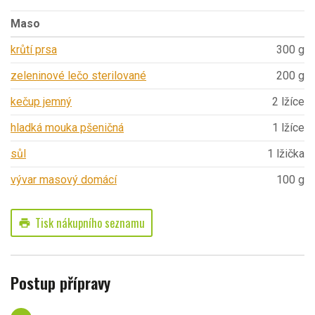
Maso
krůtí prsa
300 g
zeleninové lečo sterilované
200 g
kečup jemný
2 lžíce
hladká mouka pšeničná
1 lžíce
sůl
1 lžička
vývar masový domácí
100 g
Tisk nákupního seznamu
print
Postup přípravy