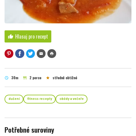
Hlasuj pro recept
thumb_up
mail
print
30m
2 porce
středně obtížné
schedule
restaurant
star
dušení
fitness recepty
obědy a večeře
Potřebné suroviny