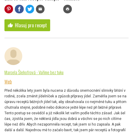
mail
print
Hlasuj pro recept
thumb_up
Marcela Šlehofrová - Vaříme bez tuku
Web
Před několika lety jsem byla nucena z důvodu onemocnění slinivky břišní v
rodině, zcela změnit jídelníček a způsob přípravy jídel. Zaměřila jsem se na
úpravu receptů běžných jídel tak, aby obsahovala co nejméně tuku a přitom
chutnala stejně, podobně nebo dokonce ještě lépe než při běžné přípravě.
Tento postup se osvědčil a již několik let vařím podle těchto zásad. Jak šel
čas, zjistila jsem, že některá jídla jsou dobrá a všichni se po nich cítíme
lépe než dřív. Abych nezapomněla recept, tak jsem si ho zapsala. A pak
další a další. Najednou mě to začalo bavit, tak jsem pár receptů a fotografií