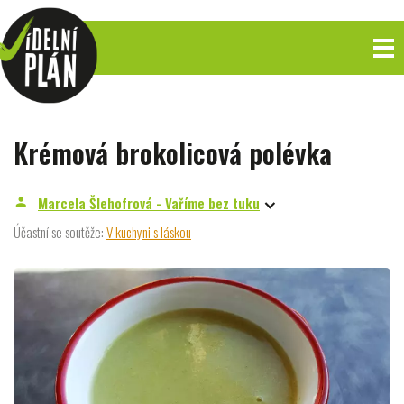
Krémová brokolicová polévka
Marcela Šlehofrová - Vaříme bez tuku
person
Účastní se soutěže:
V kuchyni s láskou