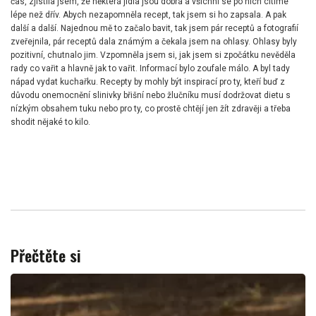
čas, zjistila jsem, že některá jídla jsou dobrá a všichni se po nich cítíme
lépe než dřív. Abych nezapomněla recept, tak jsem si ho zapsala. A pak
další a další. Najednou mě to začalo bavit, tak jsem pár receptů a fotografií
zveřejnila, pár receptů dala známým a čekala jsem na ohlasy. Ohlasy byly
pozitivní, chutnalo jim. Vzpomněla jsem si, jak jsem si zpočátku nevěděla
rady co vařit a hlavně jak to vařit. Informací bylo zoufale málo. A byl tady
nápad vydat kuchařku. Recepty by mohly být inspirací pro ty, kteří buď z
důvodu onemocnění slinivky břišní nebo žlučníku musí dodržovat dietu s
nízkým obsahem tuku nebo pro ty, co prostě chtějí jen žít zdravěji a třeba
shodit nějaké to kilo.
Přečtěte si