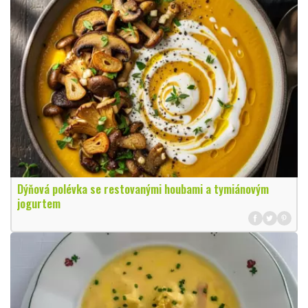
Dýňová polévka se restovanými houbami a tymiánovým
jogurtem