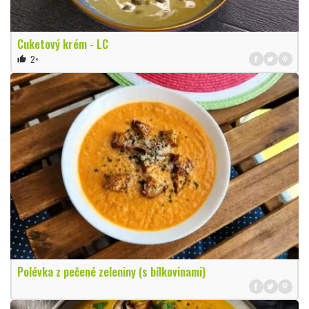
Cuketový krém - LC
2×
thumb_up
Polévka z pečené zeleniny (s bílkovinami)