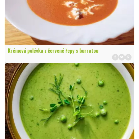
Krémová polévka z červené řepy s burratou