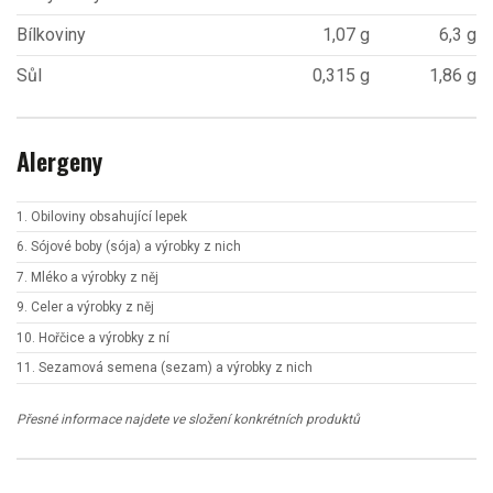
Bílkoviny
1,07 g
6,3 g
Sůl
0,315 g
1,86 g
Alergeny
1. Obiloviny obsahující lepek
6. Sójové boby (sója) a výrobky z nich
7. Mléko a výrobky z něj
9. Celer a výrobky z něj
10. Hořčice a výrobky z ní
11. Sezamová semena (sezam) a výrobky z nich
Přesné informace najdete ve složení konkrétních produktů