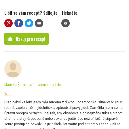
Líbil se vám recept? Sdílejte
Tiskněte
mail
print
Hlasuj pro recept
thumb_up
Marcela Šlehofrová - Vaříme bez tuku
Web
Před několika lety jsem byla nucena z důvodu onemocnění slinivky břišní v
rodině, zcela změnit jídelníček a způsob přípravy jídel. Zaměřila jsem se na
úpravu receptů běžných jídel tak, aby obsahovala co nejméně tuku a přitom
chutnala stejně, podobně nebo dokonce ještě lépe než při běžné přípravě.
Tento postup se osvědčil a již několik let vařím podle těchto zásad. Jak šel