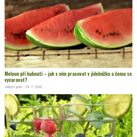
Meloun při hubnutí – jak s ním pracovat v jídelníčku a čemu se
vyvarovat?
Jídelní plán · 29. 7. 2026