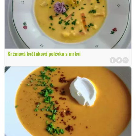
Krémová květáková polévka s mrkví