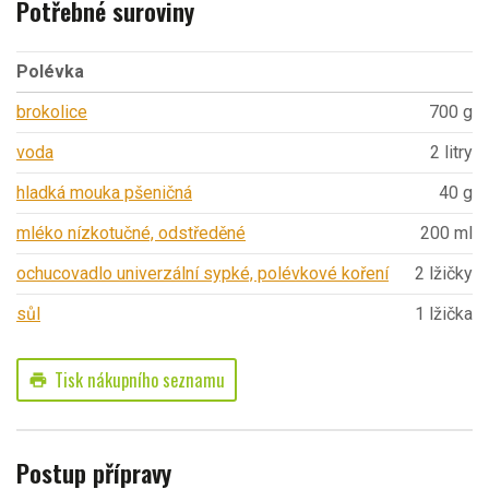
Potřebné suroviny
Polévka
brokolice
700 g
voda
2 litry
hladká mouka pšeničná
40 g
mléko nízkotučné, odstředěné
200 ml
ochucovadlo univerzální sypké, polévkové koření
2 lžičky
sůl
1 lžička
Tisk nákupního seznamu
print
Postup přípravy