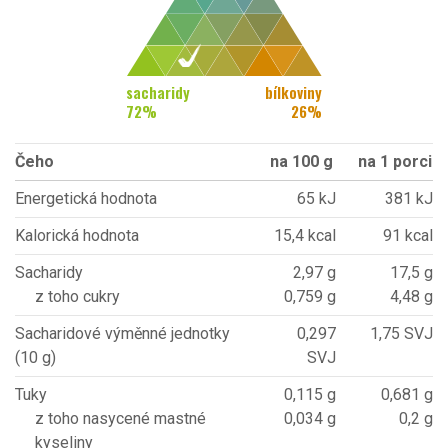
sacharidy
bílkoviny
72
%
26
%
Čeho
na 100 g
na 1 porci
Energetická hodnota
65 kJ
381 kJ
Kalorická hodnota
15,4 kcal
91 kcal
Sacharidy
2,97 g
17,5 g
z toho cukry
0,759 g
4,48 g
Sacharidové výměnné jednotky
0,297
1,75 SVJ
(10 g)
SVJ
Tuky
0,115 g
0,681 g
z toho nasycené mastné
0,034 g
0,2 g
kyseliny