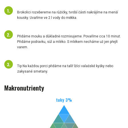
Brokolici rozebereme na růžičky, tvrdší části nakrájíme na menší
kousky. Uvaříme ve 2 l vody do měkka.
Přidáme mouku a důkladně rozmixujeme. Povaříme cca 10 minut.
Přidáme podravku, sůl a mléko. S mlékem necháme už jen přejít
varem.
Tip Na každou porci přidáme na talíř lžíci valašské kyšky nebo
zakysané smetany.
Makronutrienty
tuky
3
%