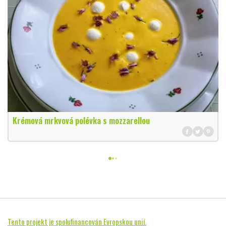
Krémová mrkvová polévka s mozzarellou
Tento projekt je spolufinancován Evropskou unií.