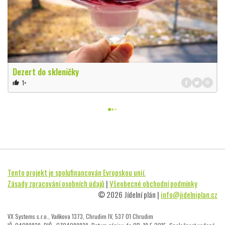
Dezert do skleničky
1×
thumb_up
Tento projekt je spolufinancován Evropskou unií.
Zásady zpracování osobních údajů
|
Všeobecné obchodní podmínky
© 2026 Jídelní plán |
info@jidelniplan.cz
VX Systems s.r.o., Vaňkova 1373, Chrudim IV, 537 01 Chrudim