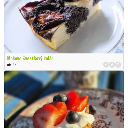
Makovo-švestkový koláč
2×
thumb_up