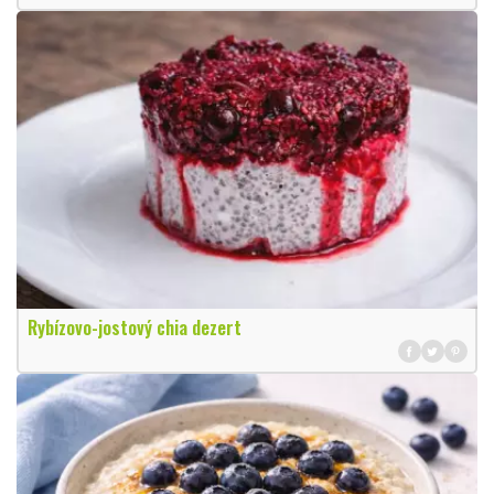
Rybízovo-jostový chia dezert