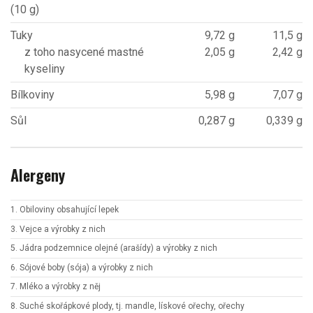
(10 g)
Tuky
9,72 g
11,5 g
z toho nasycené mastné
2,05 g
2,42 g
kyseliny
Bílkoviny
5,98 g
7,07 g
Sůl
0,287 g
0,339 g
Alergeny
1. Obiloviny obsahující lepek
3. Vejce a výrobky z nich
5. Jádra podzemnice olejné (arašídy) a výrobky z nich
6. Sójové boby (sója) a výrobky z nich
7. Mléko a výrobky z něj
8. Suché skořápkové plody, tj. mandle, lískové ořechy, ořechy