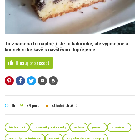
To znamená tři náplně:). Je to kalorické, ale výjimečně a
kousek si ke kávě s návštěvou dopřejeme...
Hlasuj pro recept
thumb_up
mail
print
1h
24 porcí
středně obtížné
schedule
restaurant
star
historické
moučníky a dezerty
oslava
pečení
posvícení
recepty po babičce
vaření
vegetariánské recepty