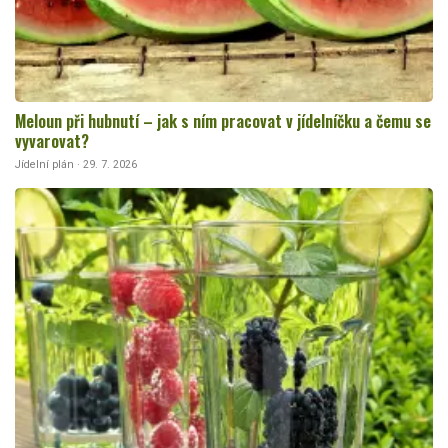
Meloun při hubnutí – jak s ním pracovat v jídelníčku a čemu se
vyvarovat?
Jídelní plán · 29. 7. 2026