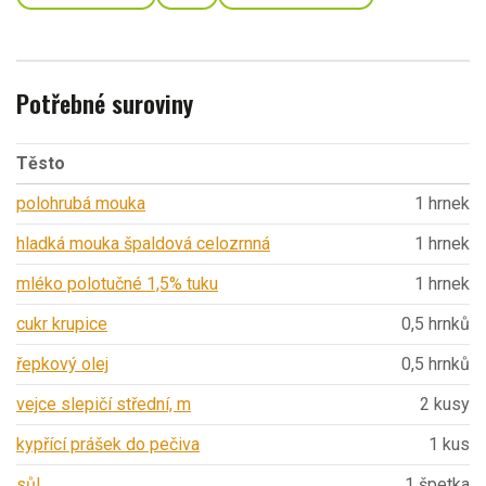
Potřebné suroviny
Těsto
polohrubá mouka
1 hrnek
hladká mouka špaldová celozrnná
1 hrnek
mléko polotučné 1,5% tuku
1 hrnek
cukr krupice
0,5 hrnků
řepkový olej
0,5 hrnků
vejce slepičí střední, m
2 kusy
kypřící prášek do pečiva
1 kus
sůl
1 špetka