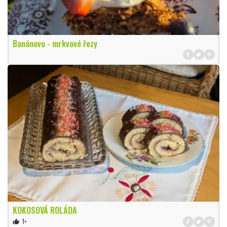
Banánovo - mrkvové řezy
KOKOSOVÁ ROLÁDA
1×
thumb_up