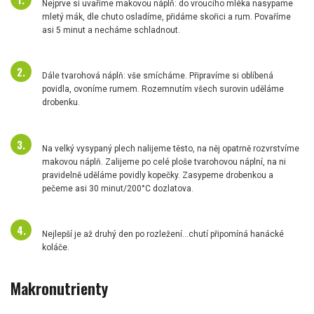
Nejprve si uvaříme makovou náplň: do vroucího mléka nasypame
mletý mák, dle chuto osladíme, přidáme skořici a rum. Povaříme
asi 5 minut a necháme schladnout.
Dále tvarohová náplň: vše smícháme. Připravíme si oblíbená
povidla, ovoníme rumem. Rozemnutím všech surovin uděláme
drobenku.
Na velký vysypaný plech nalijeme těsto, na něj opatrně rozvrstvíme
makovou náplň. Zalijeme po celé ploše tvarohovou náplní, na ni
pravidelně uděláme povidly kopečky. Zasypeme drobenkou a
pečeme asi 30 minut/200°C dozlatova.
Nejlepší je až druhý den po rozležení...chutí připomíná hanácké
koláče.
Makronutrienty