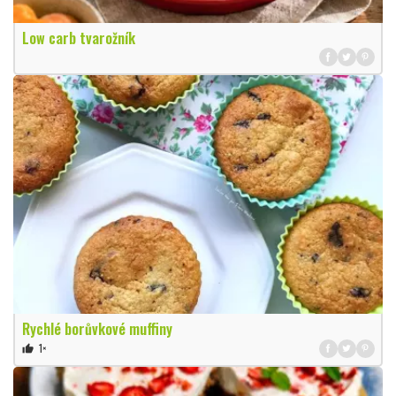
Low carb tvarožník
Rychlé borůvkové muffiny
1×
thumb_up