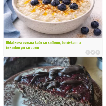
Obláčková ovesná kaše se sněhem, borůvkami a
čekankovým sirupem