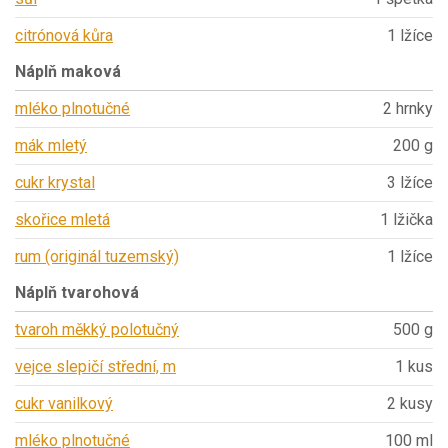
citrónová kůra
1 lžíce
Náplň maková
mléko plnotučné
2 hrnky
mák mletý
200 g
cukr krystal
3 lžíce
skořice mletá
1 lžička
rum (originál tuzemský)
1 lžíce
Náplň tvarohová
tvaroh měkký polotučný
500 g
vejce slepičí střední, m
1 kus
cukr vanilkový
2 kusy
mléko plnotučné
100 ml