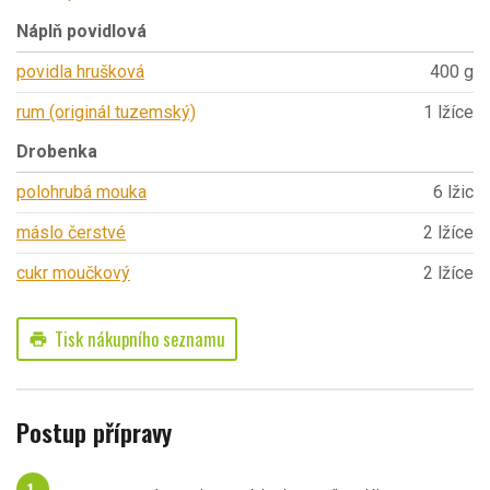
Náplň povidlová
povidla hrušková
400 g
rum (originál tuzemský)
1 lžíce
Drobenka
polohrubá mouka
6 lžic
máslo čerstvé
2 lžíce
cukr moučkový
2 lžíce
Tisk nákupního seznamu
print
Postup přípravy