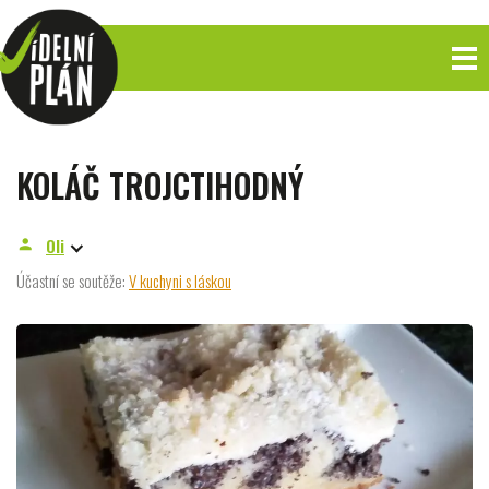
KOLÁČ TROJCTIHODNÝ
Oli
person
Účastní se soutěže:
V kuchyni s láskou