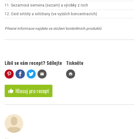
11. Sezamová semena (sezam) a výrobky z nich
12. Oxid siřičitý a siřičitany (ve vyšších koncentracích)
Přesné informace najdete ve složení konkrétních produktů
Líbil se vám recept? Sdílejte
Tiskněte
mail
print
Hlasuj pro recept
thumb_up