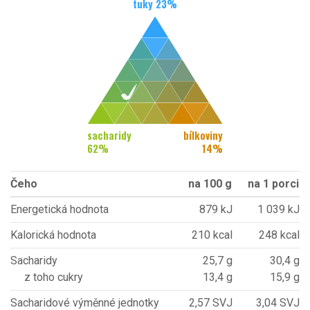
tuky
23
%
sacharidy
bílkoviny
62
%
14
%
Čeho
na 100 g
na 1 porci
Energetická hodnota
879 kJ
1 039 kJ
Kalorická hodnota
210 kcal
248 kcal
Sacharidy
25,7 g
30,4 g
z toho cukry
13,4 g
15,9 g
Sacharidové výměnné jednotky
2,57 SVJ
3,04 SVJ