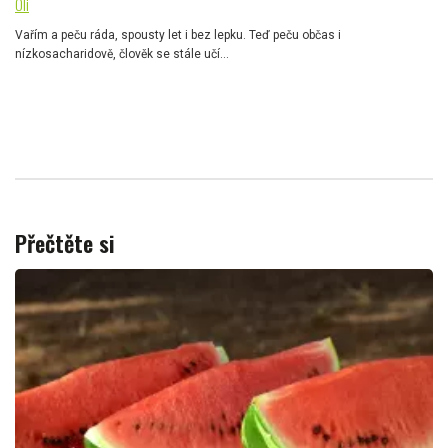
Oli
Vařím a peču ráda, spousty let i bez lepku. Teď peču občas i
nízkosacharidově, člověk se stále učí...
Přečtěte si