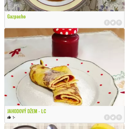
Gazpacho
JAHODOVÝ DŽEM - LC
1×
thumb_up