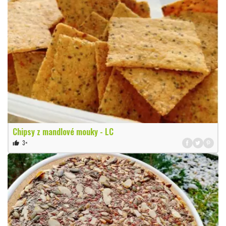
Chipsy z mandlové mouky - LC
3×
thumb_up