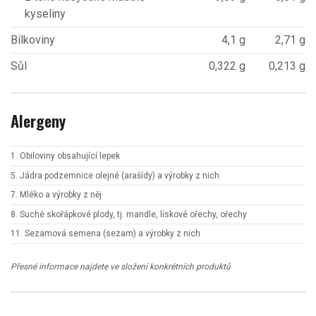
kyseliny
Bílkoviny
4,1 g
2,71 g
Sůl
0,322 g
0,213 g
Alergeny
1. Obiloviny obsahující lepek
5. Jádra podzemnice olejné (arašídy) a výrobky z nich
7. Mléko a výrobky z něj
8. Suché skořápkové plody, tj. mandle, lískové ořechy, ořechy
11. Sezamová semena (sezam) a výrobky z nich
Přesné informace najdete ve složení konkrétních produktů