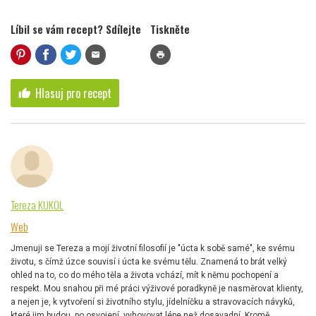
Líbil se vám recept? Sdílejte
Tiskněte
mail
print
Hlasuj pro recept
thumb_up
Tereza KUKOL
Web
Jmenuji se Tereza a mojí životní filosofií je "úcta k sobě samé", ke svému
životu, s čímž úzce souvisí i úcta ke svému tělu. Znamená to brát velký
ohled na to, co do mého těla a života vchází, mít k němu pochopení a
respekt. Mou snahou při mé práci výživové poradkyně je nasměrovat klienty,
a nejen je, k vytvoření si životního stylu, jídelníčku a stravovacích návyků,
které jim budou, po osvojení, vyhovovat lépe než dosavadní. Kromě