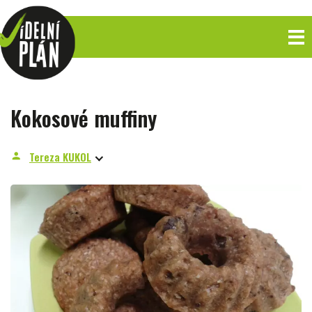
Kokosové muffiny
Tereza KUKOL
person