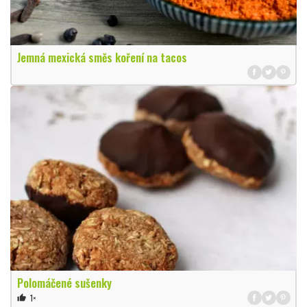
Jemná mexická směs koření na tacos
Polomáčené sušenky
1×
thumb_up