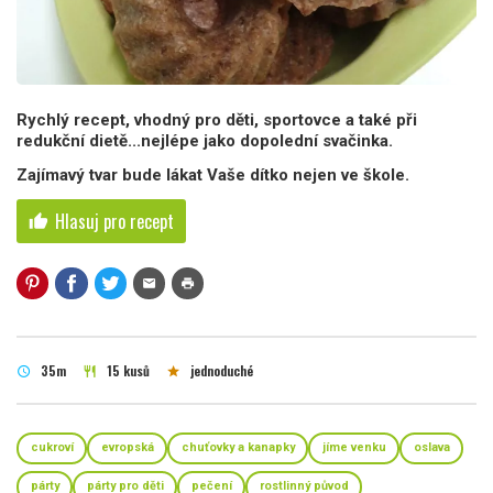
Rychlý recept, vhodný pro děti, sportovce a také při
redukční dietě...nejlépe jako dopolední svačinka.
Zajímavý tvar bude lákat Vaše dítko nejen ve škole.
Hlasuj pro recept
thumb_up
mail
print
35m
15 kusů
jednoduché
schedule
restaurant
star
cukroví
evropská
chuťovky a kanapky
jíme venku
oslava
párty
párty pro děti
pečení
rostlinný původ