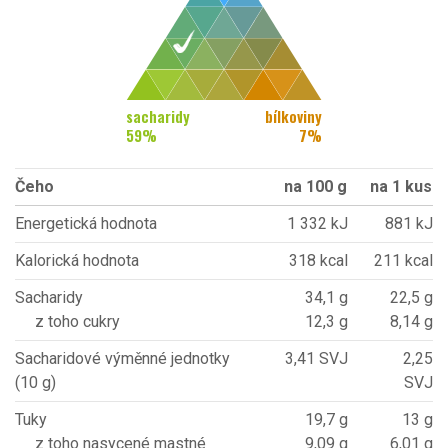
sacharidy
bílkoviny
59
%
7
%
Čeho
na 100 g
na 1 kus
Energetická hodnota
1 332 kJ
881 kJ
Kalorická hodnota
318 kcal
211 kcal
Sacharidy
34,1 g
22,5 g
z toho cukry
12,3 g
8,14 g
Sacharidové výměnné jednotky
3,41 SVJ
2,25
(10 g)
SVJ
Tuky
19,7 g
13 g
z toho nasycené mastné
9,09 g
6,01 g