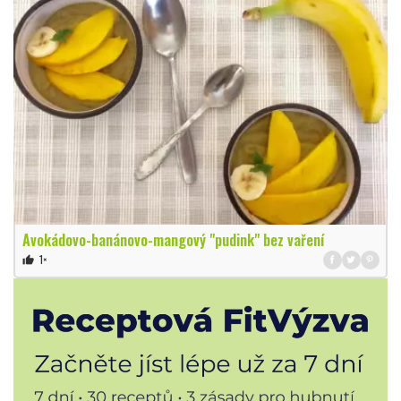
Avokádovo-banánovo-mangový "pudink" bez vaření
1×
thumb_up