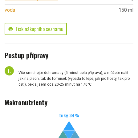
voda
150 ml
Tisk nákupního seznamu
print
Postup přípravy
Vše smíchejte dohromady (5 minut celá příprava), a můžete nalít
jak na plech, tak do formiček (vypadá to lépe, jak pro hosty, tak pro
děti), pekla jsem cca 20-25 minut na 170°C.
Makronutrienty
tuky
34
%