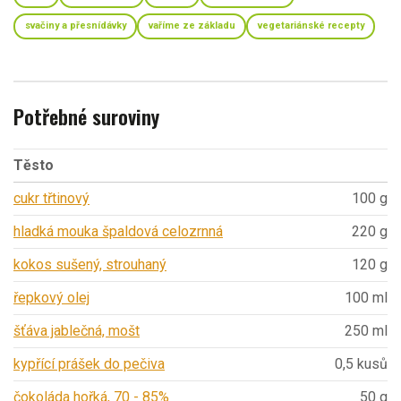
svačiny a přesnídávky
vaříme ze základu
vegetariánské recepty
Potřebné suroviny
Těsto
cukr třtinový
100 g
hladká mouka špaldová celozrnná
220 g
kokos sušený, strouhaný
120 g
řepkový olej
100 ml
šťáva jablečná, mošt
250 ml
kypřící prášek do pečiva
0,5 kusů
čokoláda hořká, 70 - 85%
50 g