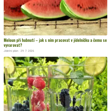
Meloun při hubnutí – jak s ním pracovat v jídelníčku a čemu se
vyvarovat?
Jídelní plán · 29. 7. 2026