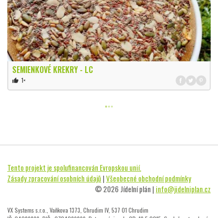
SEMIENKOVÉ KREKRY - LC
1×
thumb_up
Tento projekt je spolufinancován Evropskou unií.
Zásady zpracování osobních údajů
|
Všeobecné obchodní podmínky
© 2026 Jídelní plán |
info@jidelniplan.cz
VX Systems s.r.o., Vaňkova 1373, Chrudim IV, 537 01 Chrudim