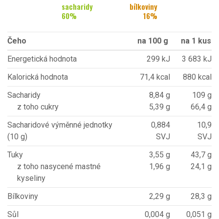
sacharidy
bílkoviny
60
%
16
%
Čeho
na 100 g
na 1 kus
Energetická hodnota
299 kJ
3 683 kJ
Kalorická hodnota
71,4 kcal
880 kcal
Sacharidy
8,84 g
109 g
z toho cukry
5,39 g
66,4 g
Sacharidové výměnné jednotky
0,884
10,9
(10 g)
SVJ
SVJ
Tuky
3,55 g
43,7 g
z toho nasycené mastné
1,96 g
24,1 g
kyseliny
Bílkoviny
2,29 g
28,3 g
Sůl
0,004 g
0,051 g