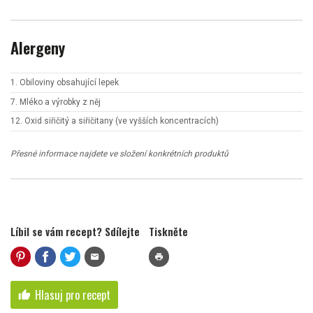
Alergeny
1. Obiloviny obsahující lepek
7. Mléko a výrobky z něj
12. Oxid siřičitý a siřičitany (ve vyšších koncentracích)
Přesné informace najdete ve složení konkrétních produktů
Líbil se vám recept? Sdílejte
Tiskněte
mail
print
Hlasuj pro recept
thumb_up