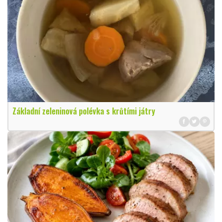
Základní zeleninová polévka s krůtími játry