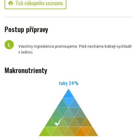
Tisk nákupního seznamu
print
Postup přípravy
Všechny ingredience promixujeme. Poté necháme koktejl vychladit
v lednici.
Makronutrienty
tuky
24
%