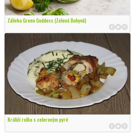
Zálivka Green Goddess (Zelená Bohyně)
Králičí rolka s celerovým pyré