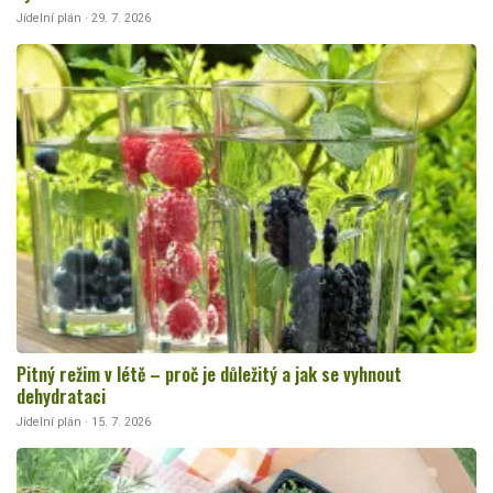
Jídelní plán · 29. 7. 2026
Pitný režim v létě – proč je důležitý a jak se vyhnout
dehydrataci
Jídelní plán · 15. 7. 2026