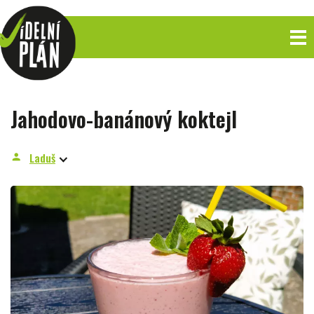
Jahodovo-banánový koktejl
Laduš
person