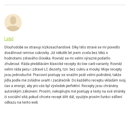
Laduš
Dlouhodobě se stravuji nízkosacharidově. Díky této stravě se mi povedlo
dosáhnout remise cukrovky. Již několik let jsem zcela bez léků s
hodnotami zdravého člověka. Rovněž se mi velmi výrazně podařilo
zhubnout. Ráda předělávám klasické recepty do low carb varianty. Rovněž
velmi ráda peču i zdravé LC dezerty, tzn. bez cukru a mouky. Moje recepty
jsou jednoduché. Pracovní postupy se snažím psát velmi podrobně, takže
jídla podle mě zvládne uvařit i začátečník. Do každého receptu vkládám svůj
čas a energii, aby pro vás byl výsledek perfektní. Recepty jsou chráněny
autorským zákonem. Prosím, nekopírujte mé postupy a texty na své stránky
či sociální sítě; pokud chcete recept šířit dál, využijte prosím funkci sdílení
odkazu na tento web.