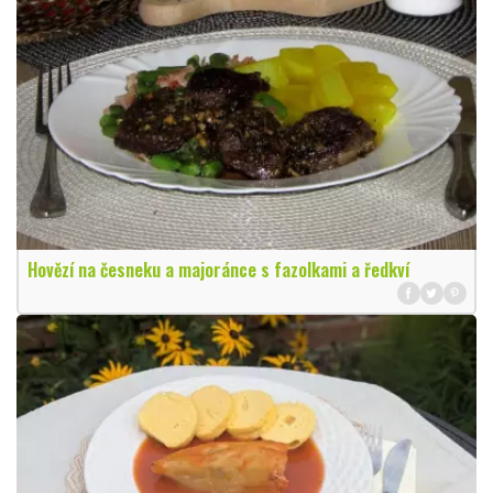
Hovězí na česneku a majoránce s fazolkami a ředkví