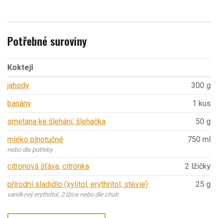
Potřebné suroviny
Koktejl
jahody
300 g
banány
1 kus
smetana ke šlehání, šlehačka
50 g
mléko plnotučné
750 ml
nebo dle potřeby
citronová šťáva, citronka
2 lžičky
přírodní sladidlo (xylitol, erythritol, stévie)
25 g
vanilkový erythritol, 2 lžíce nebo dle chuti