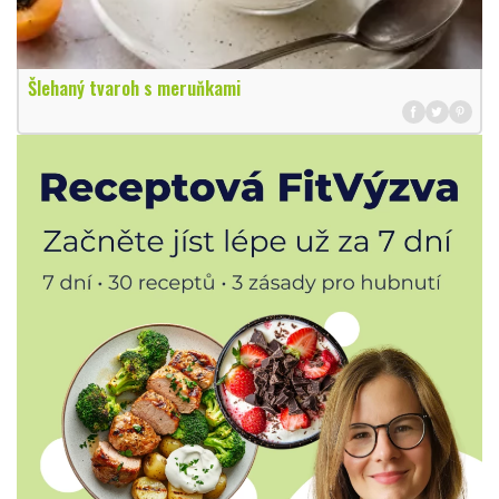
Šlehaný tvaroh s meruňkami