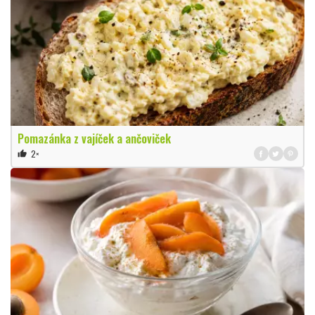
Pomazánka z vajíček a ančoviček
2×
thumb_up