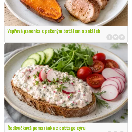
Vepřová panenka s pečeným batátem a salátek
Ředkvičková pomazánka z cottage sýru