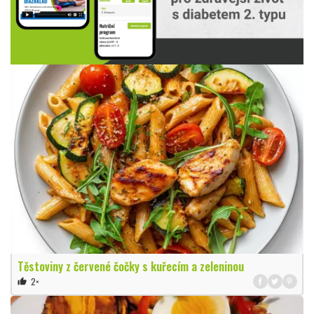
Těstoviny z červené čočky s kuřecím a zeleninou
2×
thumb_up