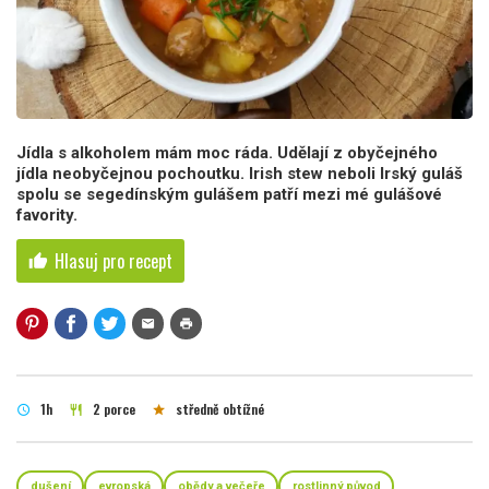
Jídla s alkoholem mám moc ráda. Udělají z obyčejného
jídla neobyčejnou pochoutku. Irish stew neboli Irský guláš
spolu se segedínským gulášem patří mezi mé gulášové
favority.
Hlasuj pro recept
thumb_up
mail
print
1h
2 porce
středně obtížné
schedule
restaurant
star
dušení
evropská
obědy a večeře
rostlinný původ