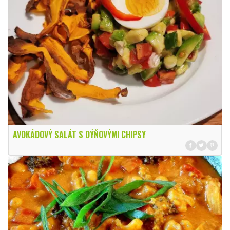
AVOKÁDOVÝ SALÁT S DÝŇOVÝMI CHIPSY