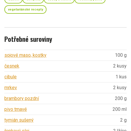
vegetariánské recepty
Potřebné suroviny
sojové maso, kostky
100 g
česnek
2 kusy
cibule
1 kus
mrkev
2 kusy
brambory pozdní
200 g
pivo tmavé
200 ml
tymián sušený
2 g
řepkový olej
2 lžíce