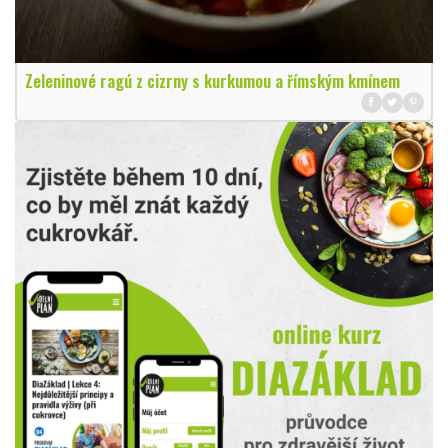
Zeleninové ragú z cizrny s kurkumou a římským kmínem