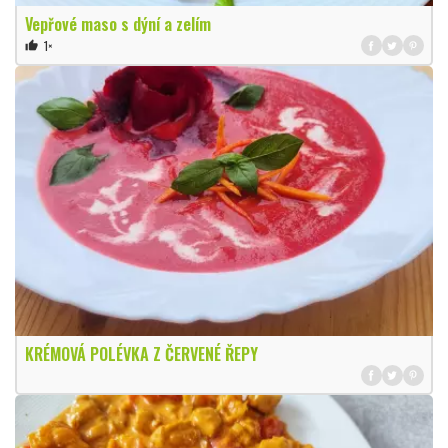
Vepřové maso s dýní a zelím
1×
thumb_up
KRÉMOVÁ POLÉVKA Z ČERVENÉ ŘEPY