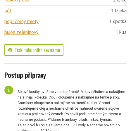
sůl
1 lžička
pepř černý mletý
1 špetka
bujón zeleninový
1 kus
Tisk nákupního seznamu
print
Postup přípravy
Sójové kostky uvaříme v osolené vodě. Mrkev očistíme a nakrájíme
na silnější kolečka. Cibuli oloupeme a nakrájíme na tenké plátky.
Brambory oloupeme a nakrájíme na menší kostky. V hrnci
rozehřejeme olej a necháme chvíli osmahnout uvařené sójové
kostky a prolisovaný česnek. Po chvíli podlijeme černým pivem a
necháme podusit. Přidáme brambory, cibuli, mrkev, tymián,
zeleninový bujón a zalijeme cca 0,5 l vody. Necháme povařit do
změknutí cca 20-30 minut.