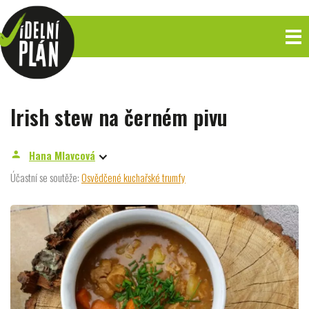
Irish stew na černém pivu
Hana Mlavcová
person
Účastní se soutěže:
Osvědčené kuchařské trumfy