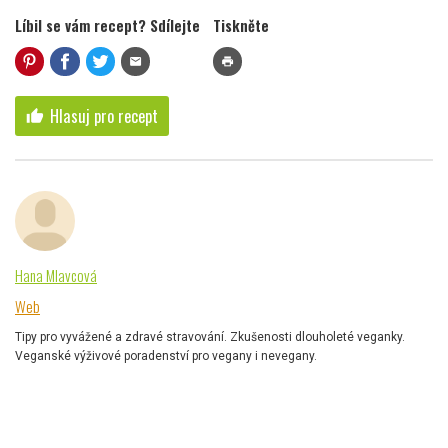
Líbil se vám recept? Sdílejte
Tiskněte
mail
print
Hlasuj pro recept
thumb_up
Hana Mlavcová
Web
Tipy pro vyvážené a zdravé stravování. Zkušenosti dlouholeté veganky.
Veganské výživové poradenství pro vegany i nevegany.