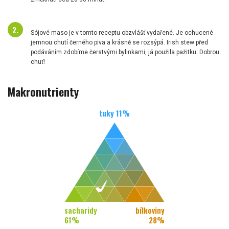
Sójové maso je v tomto receptu obzvlášť vydařené. Je ochucené
jemnou chutí černého piva a krásně se rozsýpá. Irish stew před
podáváním zdobíme čerstvými bylinkami, já použila pažitku. Dobrou
chuť!
Makronutrienty
tuky
11
%
sacharidy
bílkoviny
61
%
28
%