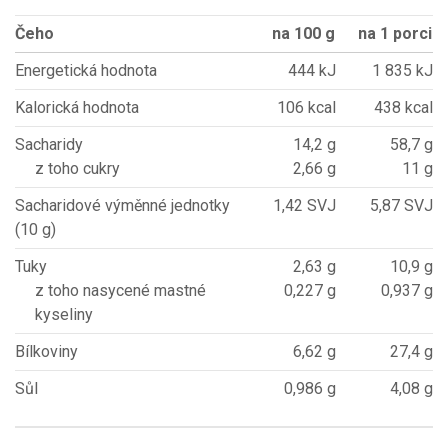
Čeho
na 100 g
na 1 porci
Energetická hodnota
444 kJ
1 835 kJ
Kalorická hodnota
106 kcal
438 kcal
Sacharidy
14,2 g
58,7 g
z toho cukry
2,66 g
11 g
Sacharidové výměnné jednotky
1,42 SVJ
5,87 SVJ
(10 g)
Tuky
2,63 g
10,9 g
z toho nasycené mastné
0,227 g
0,937 g
kyseliny
Bílkoviny
6,62 g
27,4 g
Sůl
0,986 g
4,08 g