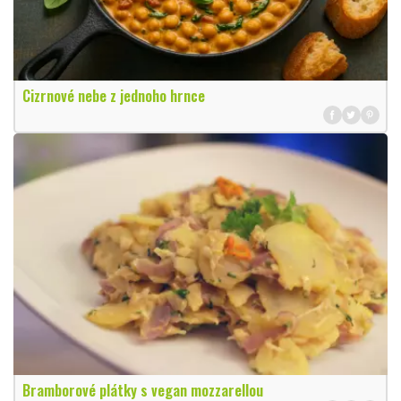
Cizrnové nebe z jednoho hrnce
Bramborové plátky s vegan mozzarellou