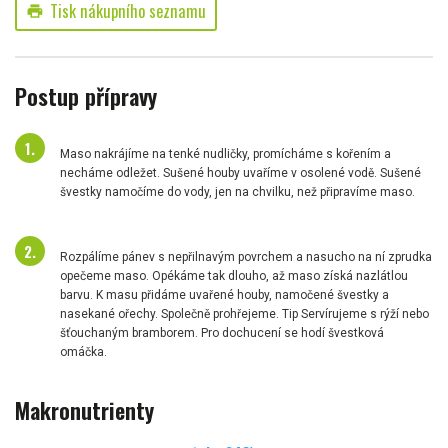
Tisk nákupního seznamu
print
Postup přípravy
Maso nakrájíme na tenké nudličky, promícháme s kořením a
necháme odležet. Sušené houby uvaříme v osolené vodě. Sušené
švestky namočíme do vody, jen na chvilku, než připravíme maso.
Rozpálíme pánev s nepřilnavým povrchem a nasucho na ní zprudka
opečeme maso. Opékáme tak dlouho, až maso získá nazlátlou
barvu. K masu přidáme uvařené houby, namočené švestky a
nasekané ořechy. Společně prohřejeme. Tip Servírujeme s rýží nebo
šťouchaným bramborem. Pro dochucení se hodí švestková
omáčka.
Makronutrienty