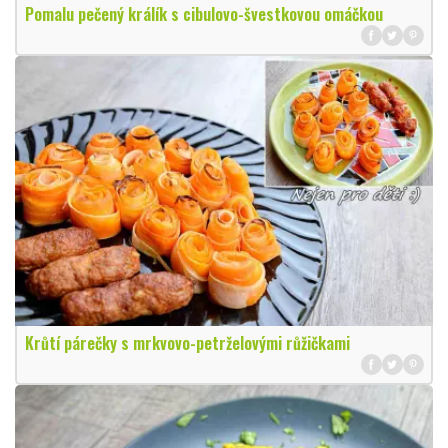
Pomalu pečený králík s cibulovo-švestkovou omáčkou
Krůtí párečky s mrkvovo-petrželovými růžičkami