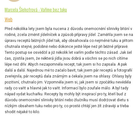
Marcela Šlehofrová - Vaříme bez tuku
Web
Před několika lety jsem byla nucena z důvodu onemocnění slinivky břišní v
rodině, zcela změnit jídelníček a způsob přípravy jídel. Zaměřila jsem se na
úpravu receptů běžných jídel tak, aby obsahovala co nejméně tuku a přitom
chutnala stejně, podobně nebo dokonce ještě lépe než při běžné přípravě.
Tento postup se osvědčil a již několik let vařím podle těchto zásad. Jak šel
čas, zjistila jsem, že některá jídla jsou dobrá a všichni se po nich cítíme
lépe než dřív. Abych nezapomněla recept, tak jsem si ho zapsala. A pak
další a další. Najednou mě to začalo bavit, tak jsem pár receptů a fotografií
zveřejnila, pár receptů dala známým a čekala jsem na ohlasy. Ohlasy byly
pozitivní, chutnalo jim. Vzpomněla jsem si, jak jsem si zpočátku nevěděla
rady co vařit a hlavně jak to vařit. Informací bylo zoufale málo. A byl tady
nápad vydat kuchařku. Recepty by mohly být inspirací pro ty, kteří buď z
důvodu onemocnění slinivky břišní nebo žlučníku musí dodržovat dietu s
nízkým obsahem tuku nebo pro ty, co prostě chtějí jen žít zdravěji a třeba
shodit nějaké to kilo.