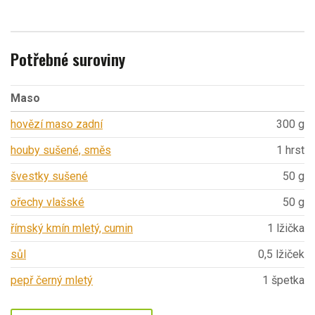
Potřebné suroviny
Maso
hovězí maso zadní
300 g
houby sušené, směs
1 hrst
švestky sušené
50 g
ořechy vlašské
50 g
římský kmín mletý, cumin
1 lžička
sůl
0,5 lžiček
pepř černý mletý
1 špetka