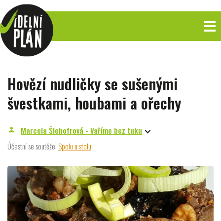
Hovězí nudličky se sušenými
švestkami, houbami a ořechy
Marcela Šlehofrová - Vaříme bez tuku
person
Účastní se soutěže:
Spolu u stolu