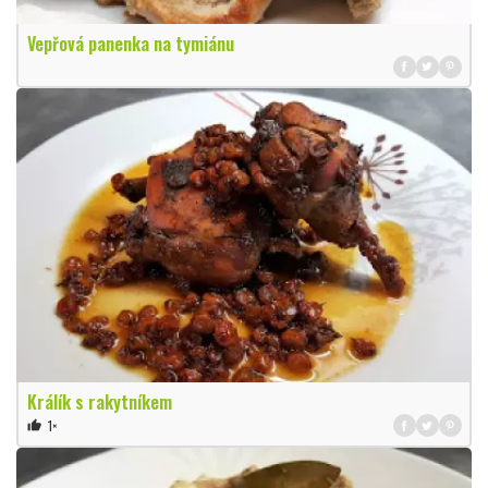
Vepřová panenka na tymiánu
Králík s rakytníkem
1×
thumb_up