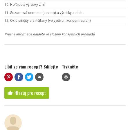
10. Hořčice a výrobky z ní
11. Sezamová semena (sezam) a výrobky z nich
12. Oxid siřičitý a siřičitany (ve vyšších koncentracích)
Přesné informace najdete ve složení konkrétních produktů
Líbil se vám recept? Sdílejte
Tiskněte
mail
print
Hlasuj pro recept
thumb_up