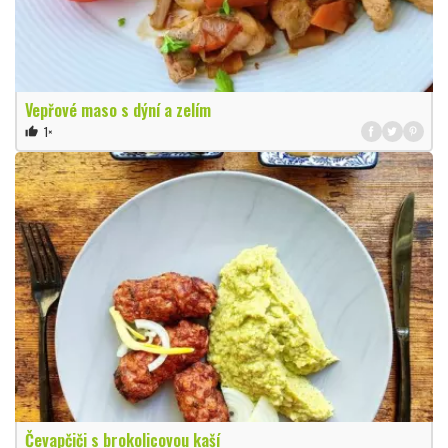
Vepřové maso s dýní a zelím
1×
thumb_up
Čevapčiči s brokolicovou kaší