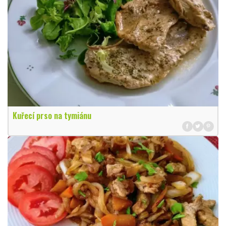
Kuřecí prso na tymiánu