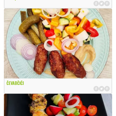
ČEVABČIČI