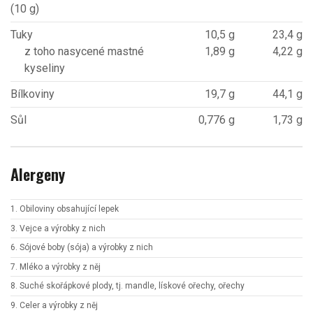
(10 g)
Tuky
10,5 g
23,4 g
z toho nasycené mastné
1,89 g
4,22 g
kyseliny
Bílkoviny
19,7 g
44,1 g
Sůl
0,776 g
1,73 g
Alergeny
1. Obiloviny obsahující lepek
3. Vejce a výrobky z nich
6. Sójové boby (sója) a výrobky z nich
7. Mléko a výrobky z něj
8. Suché skořápkové plody, tj. mandle, lískové ořechy, ořechy
9. Celer a výrobky z něj