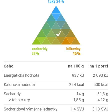
tuky
24
%
sacharidy
bílkoviny
32
%
45
%
Čeho
na 100 g
na 1 porci
Energetická hodnota
937 kJ
2 090 kJ
Kalorická hodnota
224 kcal
500 kcal
Sacharidy
14 g
31,3 g
z toho cukry
1,85 g
4,12 g
Sacharidové výměnné jednotky
1,4 SVJ
3,13 SVJ