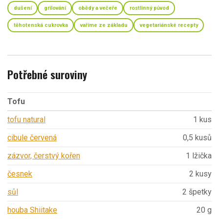
dušení
grilování
obědy a večeře
rostlinný původ
těhotenská cukrovka
vaříme ze základu
vegetariánské recepty
Potřebné suroviny
Tofu
tofu natural
1 kus
cibule červená
0,5 kusů
zázvor, čerstvý kořen
1 lžička
česnek
2 kusy
sůl
2 špetky
houba Shiitake
20 g