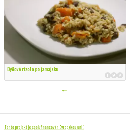
Dýňové rizoto po jamajsku
Tento projekt je spolufinancován Evropskou unií.