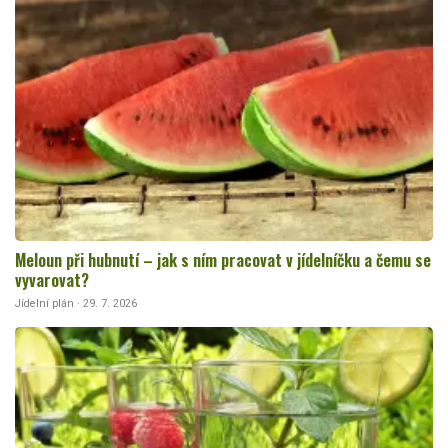
Meloun při hubnutí – jak s ním pracovat v jídelníčku a čemu se
vyvarovat?
Jídelní plán · 29. 7. 2026