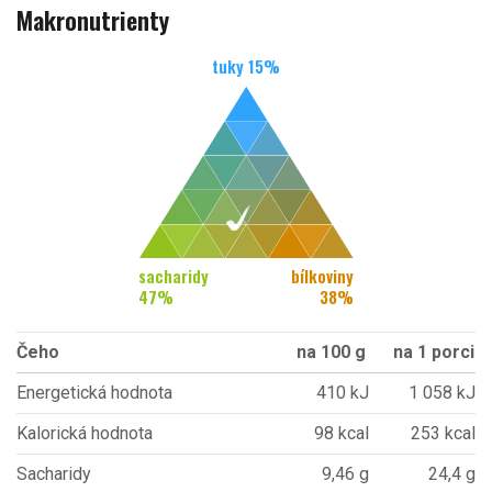
Makronutrienty
tuky
15
%
sacharidy
bílkoviny
47
%
38
%
Čeho
na 100 g
na 1 porci
Energetická hodnota
410 kJ
1 058 kJ
Kalorická hodnota
98 kcal
253 kcal
Sacharidy
9,46 g
24,4 g