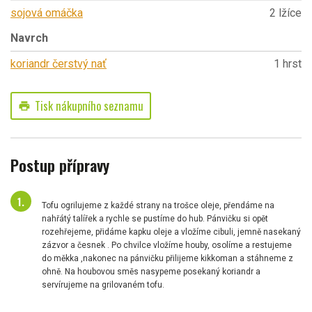
sojová omáčka
2 lžíce
Navrch
koriandr čerstvý nať
1 hrst
Tisk nákupního seznamu
print
Postup přípravy
Tofu ogrilujeme z každé strany na trošce oleje, přendáme na
nahřátý talířek a rychle se pustíme do hub. Pánvičku si opět
rozehřejeme, přidáme kapku oleje a vložíme cibuli, jemně nasekaný
zázvor a česnek . Po chvilce vložíme houby, osolíme a restujeme
do měkka ,nakonec na pánvičku přilijeme kikkoman a stáhneme z
ohně. Na houbovou směs nasypeme posekaný koriandr a
servírujeme na grilovaném tofu.