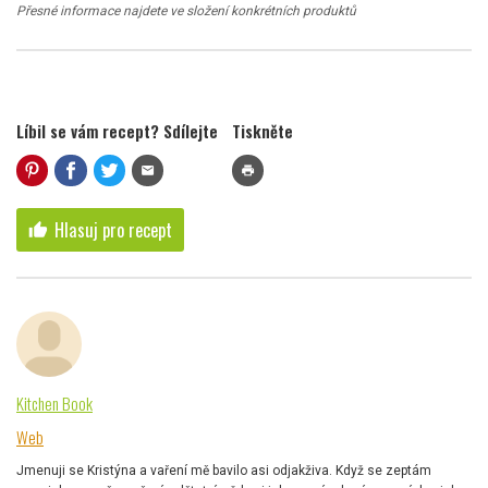
Přesné informace najdete ve složení konkrétních produktů
Líbil se vám recept? Sdílejte
Tiskněte
mail
print
Hlasuj pro recept
thumb_up
Kitchen Book
Web
Jmenuji se Kristýna a vaření mě bavilo asi odjakživa. Když se zeptám