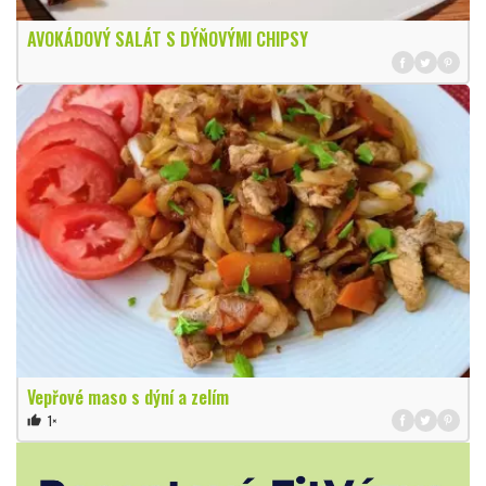
AVOKÁDOVÝ SALÁT S DÝŇOVÝMI CHIPSY
Vepřové maso s dýní a zelím
1×
thumb_up