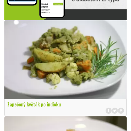
Zapečený květák po indicku