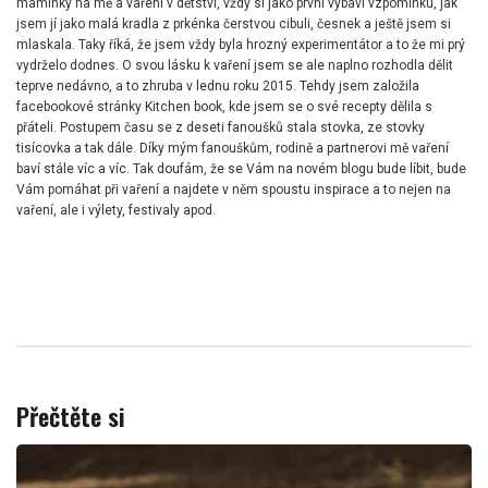
maminky na mě a vaření v dětství, vždy si jako první vybaví vzpomínku, jak
jsem jí jako malá kradla z prkénka čerstvou cibuli, česnek a ještě jsem si
mlaskala. Taky říká, že jsem vždy byla hrozný experimentátor a to že mi prý
vydrželo dodnes. O svou lásku k vaření jsem se ale naplno rozhodla dělit
teprve nedávno, a to zhruba v lednu roku 2015. Tehdy jsem založila
facebookové stránky Kitchen book, kde jsem se o své recepty dělila s
přáteli. Postupem času se z deseti fanoušků stala stovka, ze stovky
tisícovka a tak dále. Díky mým fanouškům, rodině a partnerovi mě vaření
baví stále víc a víc. Tak doufám, že se Vám na novém blogu bude líbit, bude
Vám pomáhat při vaření a najdete v něm spoustu inspirace a to nejen na
vaření, ale i výlety, festivaly apod.
Přečtěte si