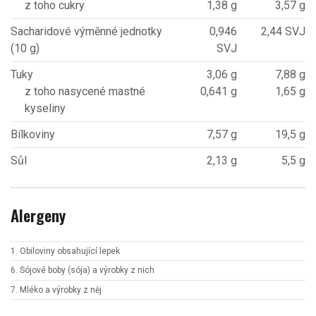
z toho cukry
1,38 g
3,57 g
Sacharidové výměnné jednotky
0,946
2,44 SVJ
(10 g)
SVJ
Tuky
3,06 g
7,88 g
z toho nasycené mastné
0,641 g
1,65 g
kyseliny
Bílkoviny
7,57 g
19,5 g
Sůl
2,13 g
5,5 g
Alergeny
1. Obiloviny obsahující lepek
6. Sójové boby (sója) a výrobky z nich
7. Mléko a výrobky z něj