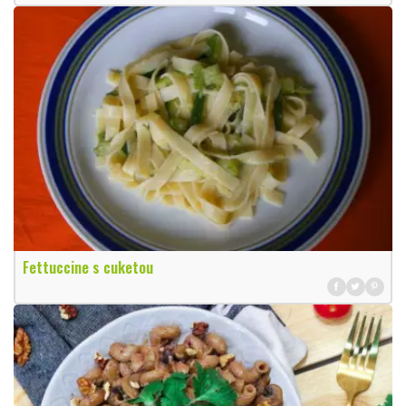
Fettuccine s cuketou