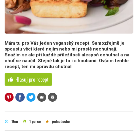
Mám tu pro Vás jeden veganský recept. Samozřejmě je
spoustu věcí které nejím nebo mi prostě nechutnají.
Snažím se ale při každé příležitosti alespoň ochutnat a na
chuť se naučit. Stejně tak je to i s houbami. Ovšem tenhle
recept, ten mi opravdu chutnal
Hlasuj pro recept
thumb_up
mail
print
15m
1 porce
jednoduché
schedule
restaurant
star