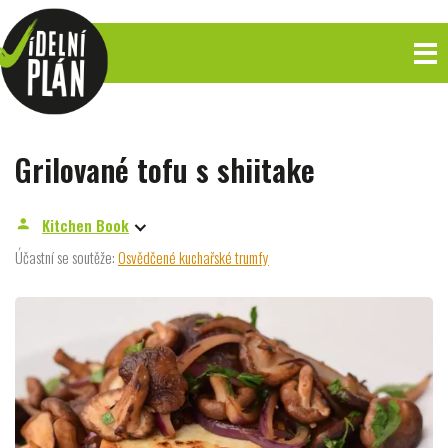
Grilované tofu s shiitake
Kitchen Book
person
Účastní se soutěže:
Osvědčené kuchařské trumfy