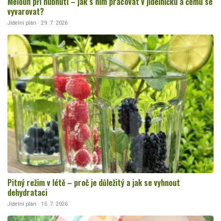
Meloun při hubnutí – jak s ním pracovat v jídelníčku a čemu se
vyvarovat?
Jídelní plán · 29. 7. 2026
Pitný režim v létě – proč je důležitý a jak se vyhnout
dehydrataci
Jídelní plán · 15. 7. 2026