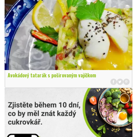
Avokádový tatarák s poširovaným vajíčkom