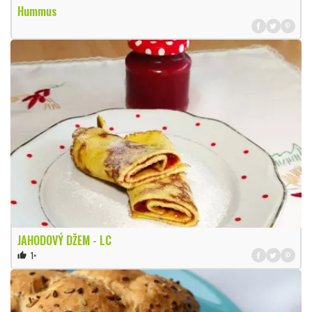
Hummus
JAHODOVÝ DŽEM - LC
1×
thumb_up