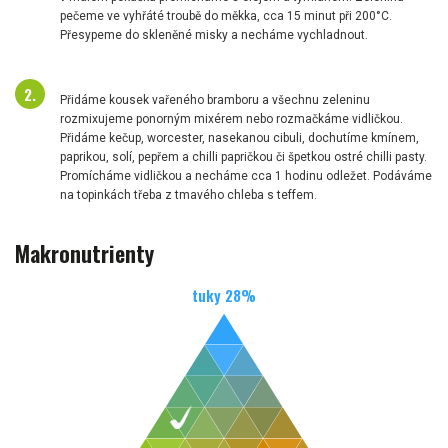
pečeme ve vyhřáté troubě do měkka, cca 15 minut při 200°C.
Přesypeme do skleněné misky a necháme vychladnout.
Přidáme kousek vařeného bramboru a všechnu zeleninu
rozmixujeme ponorným mixérem nebo rozmačkáme vidličkou.
Přidáme kečup, worcester, nasekanou cibuli, dochutíme kmínem,
paprikou, solí, pepřem a chilli papričkou či špetkou ostré chilli pasty.
Promícháme vidličkou a necháme cca 1 hodinu odležet. Podáváme
na topinkách třeba z tmavého chleba s teffem.
Makronutrienty
tuky
28
%