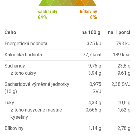
sacharidy
bílkoviny
64
%
8
%
Čeho
na 100 g
na 1 porci
Energetická hodnota
325 kJ
793 kJ
Kalorická hodnota
77,7 kcal
189 kcal
Sacharidy
9,75 g
23,8 g
z toho cukry
3,94 g
9,61 g
Sacharidové výměnné jednotky
0,975
2,38 SVJ
(10 g)
SVJ
Tuky
4,33 g
10,6 g
z toho nasycené mastné
0,666 g
1,62 g
kyseliny
Bílkoviny
1,14 g
2,78 g