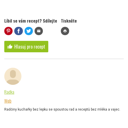
Líbil se vám recept? Sdílejte
Tiskněte
mail
print
Hlasuj pro recept
thumb_up
Radka
Web
Radčiny kuchařky bez lepku se spoustou rad a receptů bez mléka a vajec.