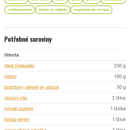
rostlinný původ
vaříme ze základu
vegetariánské recepty
Potřebné suroviny
Hmota
dýně Hokkaido
250 g
mrkev
100 g
brambory vařené ve slupce
50 g
olivový olej
2 lžíce
tymián sušený
1 lžička
kečup jemný
1 lžíce