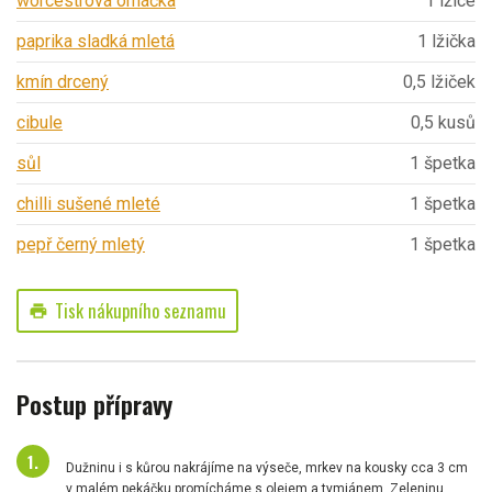
worcestrová omáčka
1 lžíce
paprika sladká mletá
1 lžička
kmín drcený
0,5 lžiček
cibule
0,5 kusů
sůl
1 špetka
chilli sušené mleté
1 špetka
pepř černý mletý
1 špetka
Tisk nákupního seznamu
print
Postup přípravy
Dužninu i s kůrou nakrájíme na výseče, mrkev na kousky cca 3 cm
v malém pekáčku promícháme s olejem a tymiánem. Zeleninu