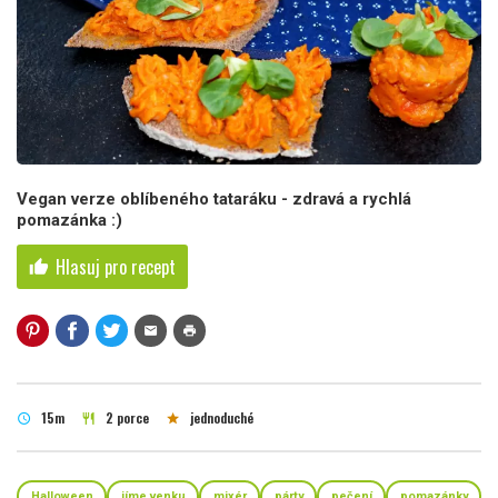
Vegan verze oblíbeného tataráku - zdravá a rychlá
pomazánka :)
Hlasuj pro recept
thumb_up
mail
print
15m
2 porce
jednoduché
schedule
restaurant
star
Halloween
jíme venku
mixér
párty
pečení
pomazánky