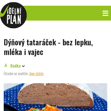
Dýňový tataráček - bez lepku,
mléka i vajec
Radka
person
Účastní se soutěže:
Jíme dobře