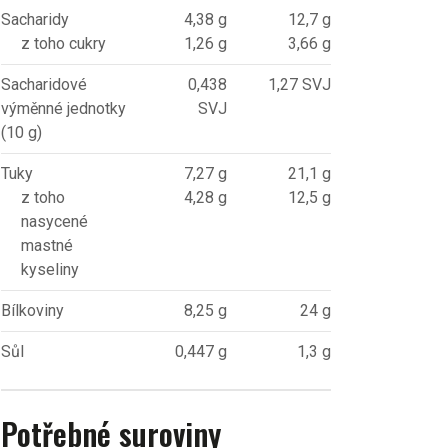
Sacharidy
4,38 g
12,7 g
z toho cukry
1,26 g
3,66 g
Sacharidové
0,438
1,27 SVJ
výměnné jednotky
SVJ
(10 g)
Tuky
7,27 g
21,1 g
z toho
4,28 g
12,5 g
nasycené
mastné
kyseliny
Bílkoviny
8,25 g
24 g
Sůl
0,447 g
1,3 g
Potřebné suroviny