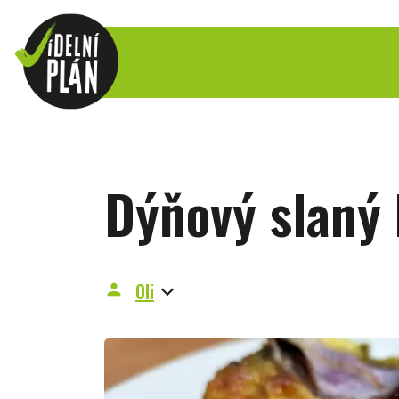
Dýňový slaný 
Oli
person