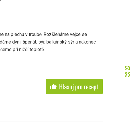
me na plechu v troubě. Rozšleháme vejce se
áme dýni, špenát, sýr, balkánský sýr a nakonec
eme při nižší teplotě.
sa
2
Hlasuj pro recept
thumb_up