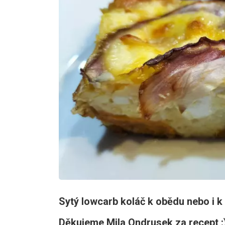
Sytý lowcarb koláč k obědu nebo i k 
Děkujeme Mila Ondrusek za recept :