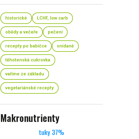
historické
LCHF, low carb
obědy a večeře
pečení
recepty po babičce
snídaně
těhotenská cukrovka
vaříme ze základu
vegetariánské recepty
Makronutrienty
tuky
37
%