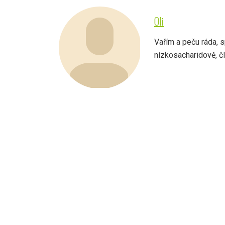
Oli
Vařím a peču ráda, s
nízkosacharidově, člo