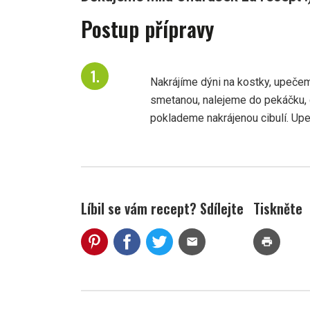
Postup přípravy
Nakrájíme dýni na kostky, upeče
smetanou, nalejeme do pekáčku, d
poklademe nakrájenou cibulí. Upeč
Líbil se vám recept? Sdílejte
Tiskněte
mail
print