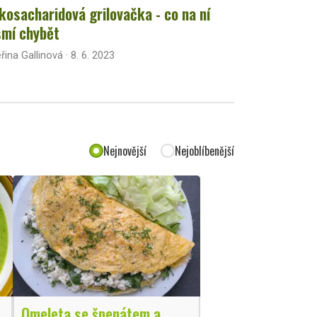
kosacharidová grilovačka - co na ní
mí chybět
řina Gallinová · 8. 6. 2023
Nejnovější
Nejoblíbenější
Omeleta se špenátem a