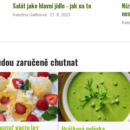
Salát jako hlavní jídlo - jak na to
Níz
nes
Kateřina Gallinová · 21. 8. 2023
Kate
budou zaručeně chutnat
HOVÉ KNEDLÍKY
Hrášková polévka