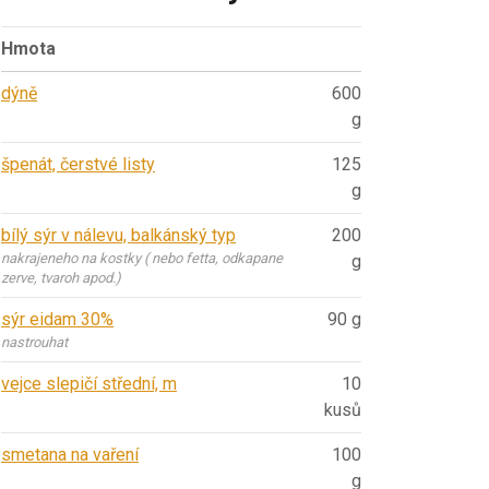
Hmota
dýně
600
g
špenát, čerstvé listy
125
g
bílý sýr v nálevu, balkánský typ
200
nakrajeneho na kostky ( nebo fetta, odkapane
g
zerve, tvaroh apod.)
sýr eidam 30%
90 g
nastrouhat
vejce slepičí střední, m
10
kusů
smetana na vaření
100
g