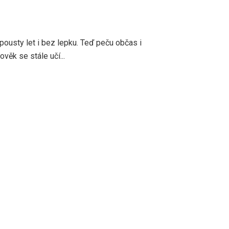
pousty let i bez lepku. Teď peču občas i
věk se stále učí...