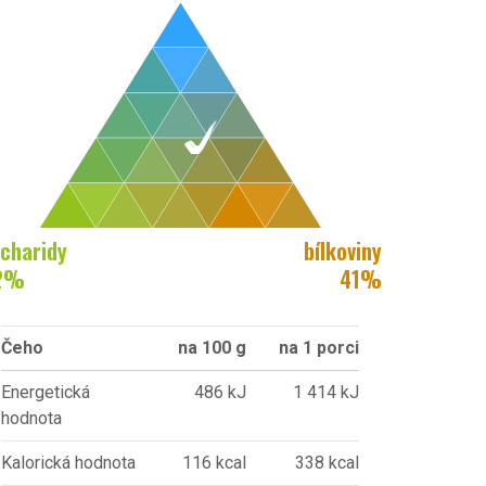
charidy
bílkoviny
2
%
41
%
Čeho
na 100 g
na 1 porci
Energetická
486 kJ
1 414 kJ
hodnota
Kalorická hodnota
116 kcal
338 kcal