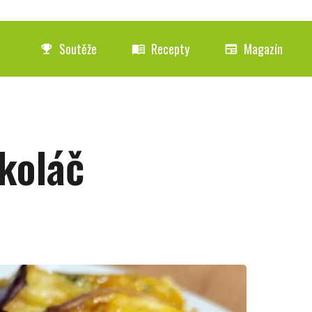
Soutěže
Recepty
Magazín
emoji_events
menu_book
newspaper
koláč