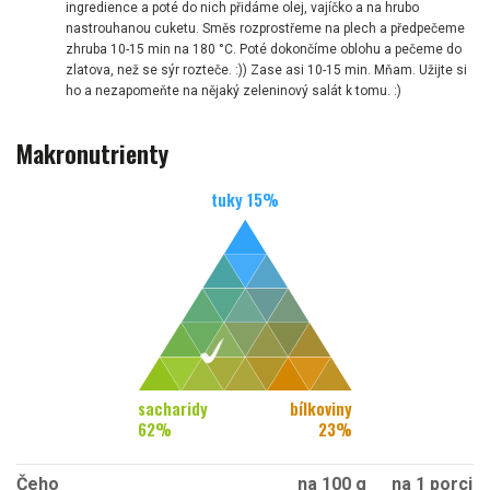
ingredience a poté do nich přidáme olej, vajíčko a na hrubo
nastrouhanou cuketu. Směs rozprostřeme na plech a předpečeme
zhruba 10-15 min na 180 °C. Poté dokončíme oblohu a pečeme do
zlatova, než se sýr rozteče. :)) Zase asi 10-15 min. Mňam. Užijte si
ho a nezapomeňte na nějaký zeleninový salát k tomu. :)
Makronutrienty
tuky
15
%
sacharidy
bílkoviny
62
%
23
%
Čeho
na 100 g
na 1 porci