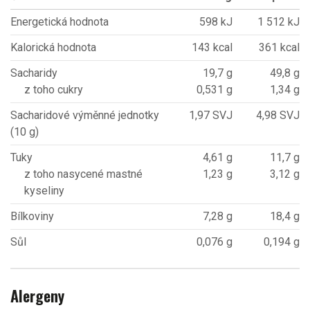
Energetická hodnota
598 kJ
1 512 kJ
Kalorická hodnota
143 kcal
361 kcal
Sacharidy
19,7 g
49,8 g
z toho cukry
0,531 g
1,34 g
Sacharidové výměnné jednotky
1,97 SVJ
4,98 SVJ
(10 g)
Tuky
4,61 g
11,7 g
z toho nasycené mastné
1,23 g
3,12 g
kyseliny
Bílkoviny
7,28 g
18,4 g
Sůl
0,076 g
0,194 g
Alergeny