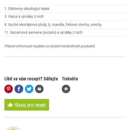
1. Obiloviny obsahující lepek
3. Vejce a výrobky z nich
8. Suché skořápkové plody, tj. mandle, lískové ořechy, ořechy
11. Sezamová semena (sezam) a výrobky z nich
Přesné informace najdete ve složení konkrétních produktů
Líbil se vám recept? Sdílejte
Tiskněte
mail
print
Hlasuj pro recept
thumb_up