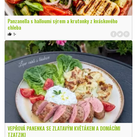
Panzanella s halloumi sýrem a krutonky z kváskového
chleba
1×
thumb_up
VEPŘOVÁ PANENKA SE ZLATAVÝM KVĚTÁKEM A DOMÁCÍMI
TZATZIKI