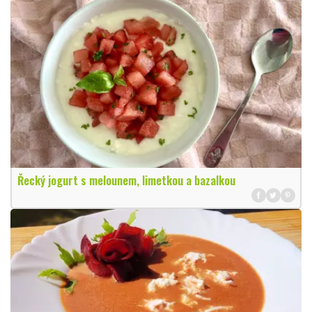
Řecký jogurt s melounem, limetkou a bazalkou