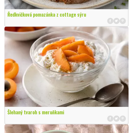
Ředkvičková pomazánka z cottage sýru
Šlehaný tvaroh s meruňkami