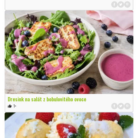
Dresink na salát z bobulovitého ovoce
1×
thumb_up