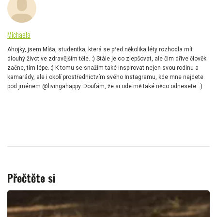
Michaela
Ahojky, jsem Míša, studentka, která se před několika léty rozhodla mít
dlouhý život ve zdravějším těle. :) Stále je co zlepšovat, ale čím dříve člověk
začne, tím lépe. ;) K tomu se snažím také inspirovat nejen svou rodinu a
kamarády, ale i okolí prostřednictvím svého Instagramu, kde mne najdete
pod jménem @livingahappy. Doufám, že si ode mě také něco odnesete. :)
Přečtěte si