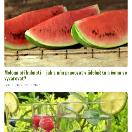
Meloun při hubnutí – jak s ním pracovat v jídelníčku a čemu se
vyvarovat?
Jídelní plán · 29. 7. 2026