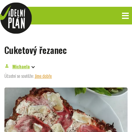
Cuketový řezanec
Michaela
person
Účastní se soutěže:
Jíme dobře