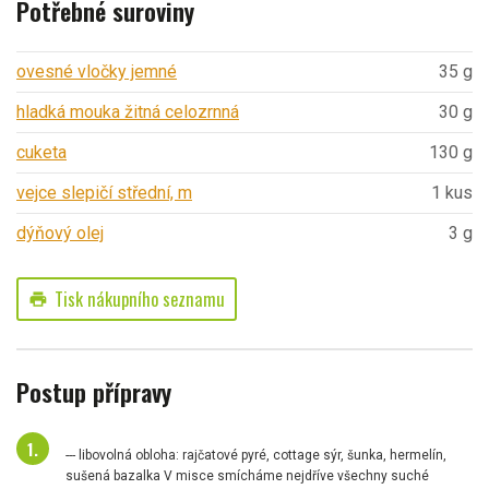
Potřebné suroviny
ovesné vločky jemné
35 g
hladká mouka žitná celozrnná
30 g
cuketa
130 g
vejce slepičí střední, m
1 kus
dýňový olej
3 g
Tisk nákupního seznamu
print
Postup přípravy
--- libovolná obloha: rajčatové pyré, cottage sýr, šunka, hermelín,
sušená bazalka V misce smícháme nejdříve všechny suché