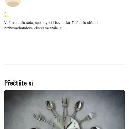
Oli
Vařím a peču ráda, spousty let i bez lepku. Teď peču občas i
nízkosacharidově, člověk se stále učí...
Přečtěte si