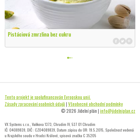
Pistáciová zmrzlina bez cukru
Tento projekt je spolufinancován Evropskou unií.
Zásady zpracování osobních údajů
|
Všeobecné obchodní podmínky
© 2026 Jídelní plán |
info@jidelniplan.cz
VX Systems s.r.o., Vaňkova 1373, Chrudim IV, 537 01 Chrudim
IČ: 04089839, DIČ : CZ04089839, Datum zápisu do OR: 19.5.2015, Společnost vedená
u Krajského soudu v Hradci Králové, spisová značka C 35205