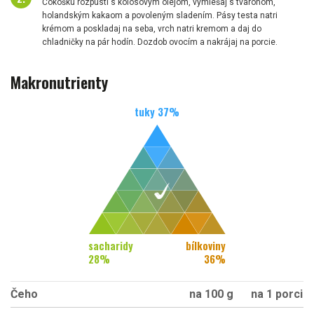
Čokošku rozpusti s kolosovým olejom, vymiešaj s tvarohom,
holandským kakaom a povoleným sladením. Pásy testa natri
krémom a poskladaj na seba, vrch natri kremom a daj do
chladničky na pár hodín. Dozdob ovocím a nakrájaj na porcie.
Makronutrienty
tuky
37
%
sacharidy
bílkoviny
28
%
36
%
Čeho
na 100 g
na 1 porci