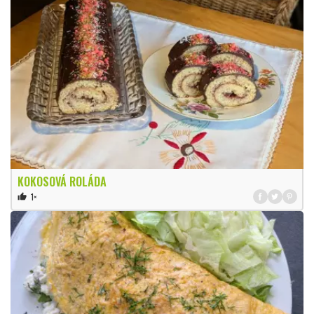
KOKOSOVÁ ROLÁDA
1×
thumb_up