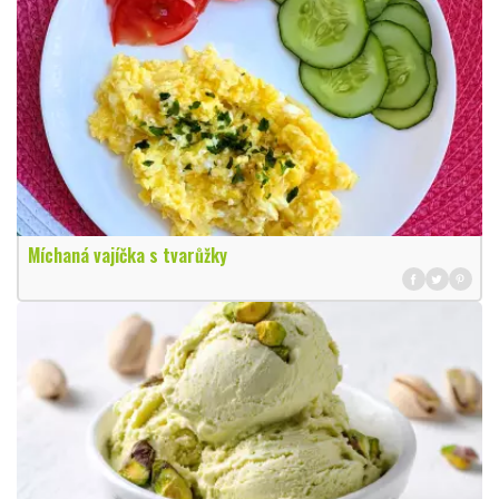
Míchaná vajíčka s tvarůžky