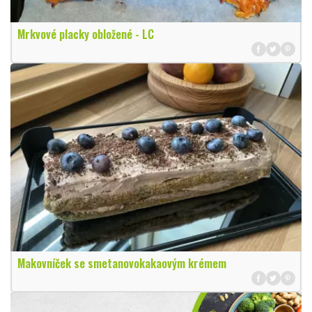
Mrkvové placky obložené - LC
Makovníček se smetanovokakaovým krémem