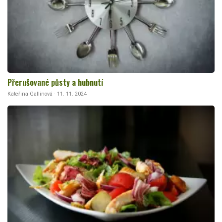
Přerušované půsty a hubnutí
Kateřina Gallinová · 11. 11. 2024