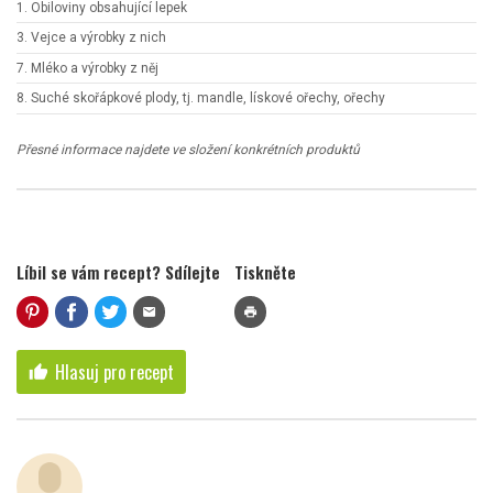
1. Obiloviny obsahující lepek
3. Vejce a výrobky z nich
7. Mléko a výrobky z něj
8. Suché skořápkové plody, tj. mandle, lískové ořechy, ořechy
Přesné informace najdete ve složení konkrétních produktů
Líbil se vám recept? Sdílejte
Tiskněte
mail
print
Hlasuj pro recept
thumb_up