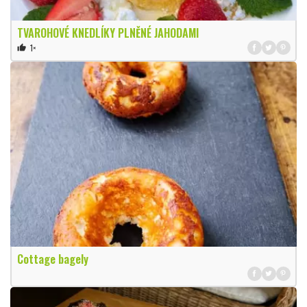
TVAROHOVÉ KNEDLÍKY PLNĚNÉ JAHODAMI
1×
thumb_up
Cottage bagely