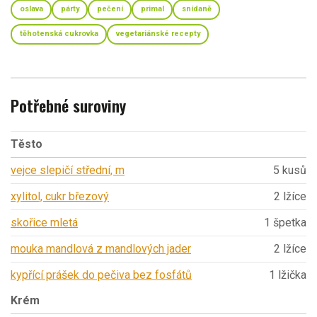
oslava
párty
pečení
primal
snídaně
těhotenská cukrovka
vegetariánské recepty
Potřebné suroviny
Těsto
vejce slepičí střední, m
5 kusů
xylitol, cukr březový
2 lžíce
skořice mletá
1 špetka
mouka mandlová z mandlových jader
2 lžíce
kypřící prášek do pečiva bez fosfátů
1 lžička
Krém