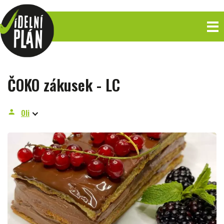
ČOKO zákusek - LC
Oli
person