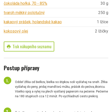
čokoláda hořká, 70 - 85%
30 g
tvaroh měkký polotučný
250 g
kakaový prášek, holandské kakao
1 lžíce
kokosový olej
2 lžičky
Tisk nákupního seznamu
print
Postup přípravy
Oddeľ žĺtka od bielkov, bielka so štipkou soli vyšľahaj na sneh. Žĺtka
vyšĺahaj do peny, pridaj mandľovú múku, prášok do pečiva,škoricu.
Všetko spoj a vylej na plech vystlaný papierom na pečenie. Pečieme
na 180 stupňoch cca 12 minút. Po vychladnutí cesto prekroj.