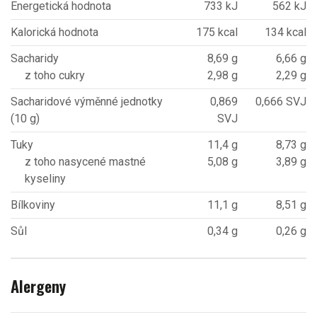
Energetická hodnota
733 kJ
562 kJ
Kalorická hodnota
175 kcal
134 kcal
Sacharidy
8,69 g
6,66 g
z toho cukry
2,98 g
2,29 g
Sacharidové výměnné jednotky
0,869
0,666 SVJ
(10 g)
SVJ
Tuky
11,4 g
8,73 g
z toho nasycené mastné
5,08 g
3,89 g
kyseliny
Bílkoviny
11,1 g
8,51 g
Sůl
0,34 g
0,26 g
Alergeny