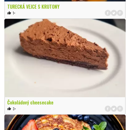
TURECKÁ VEJCE S KRUTONY
1×
thumb_up
Čokoládový cheesecake
3×
thumb_up