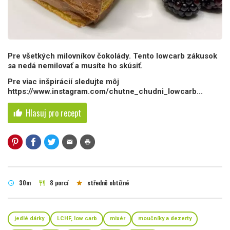
Pre všetkých milovníkov čokolády. Tento lowcarb zákusok
sa nedá nemilovať a musíte ho skúsiť.
Pre viac inšpirácií sledujte môj
https://www.instagram.com/chutne_chudni_lowcarb...
Hlasuj pro recept
thumb_up
mail
print
30m
8 porcí
středně obtížné
schedule
restaurant
star
jedlé dárky
LCHF, low carb
mixér
moučníky a dezerty