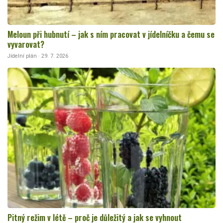
Meloun při hubnutí – jak s ním pracovat v jídelníčku a čemu se
vyvarovat?
Jídelní plán · 29. 7. 2026
Pitný režim v létě – proč je důležitý a jak se vyhnout