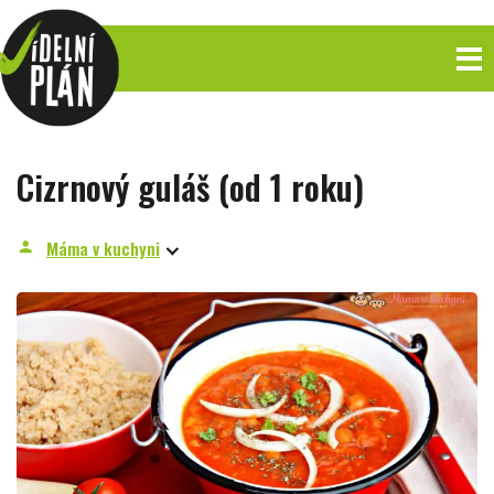
Cizrnový guláš (od 1 roku)
Máma v kuchyni
person