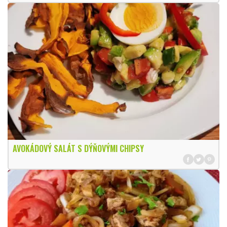
AVOKÁDOVÝ SALÁT S DÝŇOVÝMI CHIPSY