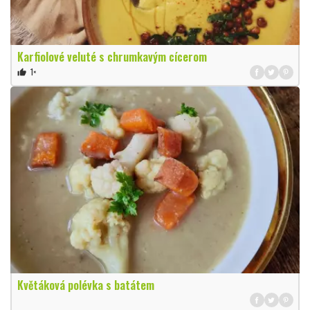
Karfiolové veluté s chrumkavým cícerom
1×
thumb_up
Květáková polévka s batátem