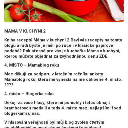
MÁMA V KUCHYNI 2
Kniha receptů Máma v kuchyni 2 Baví vás recepty na tomto
blogu a rádi byste je měli po ruce i v klasické papírové
podobě? Pak přesně pro vás je kuchařka Máma v kuchyni,
kterou můžete objednat za zvýhodněnou cenu ZDE.
4. MÍSTO – Mamablog roku
Moc děkuji za podporu v letošním ročníku ankety
Mamablog roku, která mě vynesla na mé oblíbené 4. místo.
????
4. místo – Blogerka roku
Děkuji za vaše hlasy, které mi pomohly i letos obhájit
bramborovou medaili a tedy 4. místo mezi nejlepšími food
blogerkami u nás.
V hlasování veřejnosti byl můj blog zvolen čtvrtým
nejoblíbenějším mezi všemi českými foodblogy!