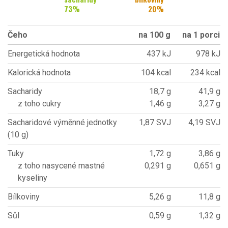
73
%
20
%
Čeho
na 100 g
na 1 porci
Energetická hodnota
437 kJ
978 kJ
Kalorická hodnota
104 kcal
234 kcal
Sacharidy
18,7 g
41,9 g
z toho cukry
1,46 g
3,27 g
Sacharidové výměnné jednotky
1,87 SVJ
4,19 SVJ
(10 g)
Tuky
1,72 g
3,86 g
z toho nasycené mastné
0,291 g
0,651 g
kyseliny
Bílkoviny
5,26 g
11,8 g
Sůl
0,59 g
1,32 g