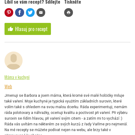
Líbil se vám recept? Sdílejte
Tiskněte
mail
print
Hlasuj pro recept
thumb_up
Máma v kuchyni
Web
Jmenuji se Barbora a jsem máma, která kromě své malé holčičky miluje
také vaření. Moje kuchyně je typická využitím základních surovin, které
volím také s ohledem na svou malou dcerku. Ráda experimentuji, nemám
ráda polotovary a náhražky, oceňuji kvalitu a poctivost při vaření. Při výběru
surovin se řídím hlavou, při vaření svým citem - a zatím mi to vychází :)
Ráda vás uvítám na některém ze svých kurzů z řady Vaříme pro nejmenší.
Na mé recepty se můžete podívat nejen na webu, ale brzy také v