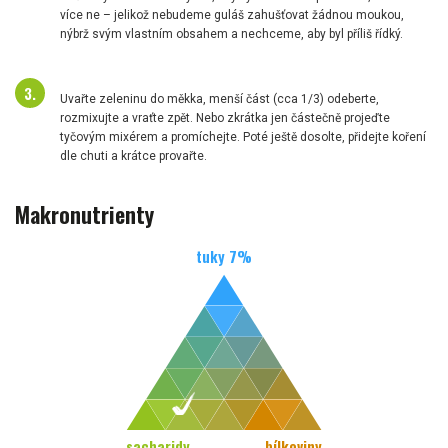
více ne – jelikož nebudeme guláš zahušťovat žádnou moukou,
nýbrž svým vlastním obsahem a nechceme, aby byl příliš řídký.
Uvařte zeleninu do měkka, menší část (cca 1/3) odeberte,
rozmixujte a vraťte zpět. Nebo zkrátka jen částečně projeďte
tyčovým mixérem a promíchejte. Poté ještě dosolte, přidejte koření
dle chuti a krátce provařte.
Makronutrienty
tuky
7
%
sacharidy
bílkoviny