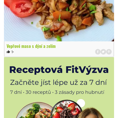
Vepřové maso s dýní a zelím
1×
thumb_up