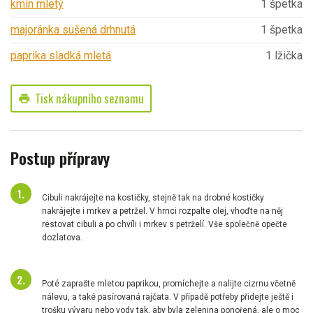
kmín mletý
1 špetka
majoránka sušená drhnutá
1 špetka
paprika sladká mletá
1 lžička
Tisk nákupního seznamu
print
Postup přípravy
Cibuli nakrájejte na kostičky, stejně tak na drobné kostičky
nakrájejte i mrkev a petržel. V hrnci rozpalte olej, vhoďte na něj
restovat cibuli a po chvíli i mrkev s petrželí. Vše společně opečte
dozlatova.
Poté zaprašte mletou paprikou, promíchejte a nalijte cizrnu včetně
nálevu, a také pasírovaná rajčata. V případě potřeby přidejte ještě i
trošku vývaru nebo vody tak, aby byla zelenina ponořená, ale o moc