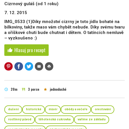
Cizrnový guláš (od 1 roku)
7. 12. 2015
IMG_0533 (1)Díky množství cizrny je toto jídlo bohaté na
bílkoviny, takže maso vám chybět nebude. Díky svému tvaru
a oříškové chuti bude chutnat i dětem. O tatíncích nemluvě
– vyzkoušeno :)
Hlasuj pro recept
thumb_up
mail
print
20m
3 porce
jednoduché
schedule
restaurant
star
dušení
historické
mixér
obědy a večeře
orestování
rostlinný původ
těhotenská cukrovka
vaříme ze základu