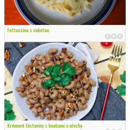
Fettuccine s cuketou
Krémové těstoviny s houbami a ořechy