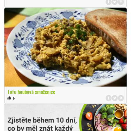
Tofu houbová smaženice
1×
thumb_up