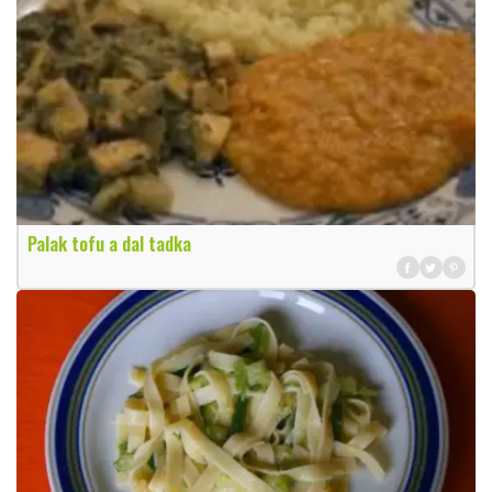
Palak tofu a dal tadka