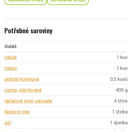
vegetariánské recepty
záchranářské recepty
Potřebné suroviny
Guláš
cibule
1 kus
mrkev
1 kus
petržel kořenová
0,5 kusů
cizrna, sterilovaná
400 g
rajčatové pyré, passata
4 lžíce
řepkový olej
1 lžička
sůl
1 špetka