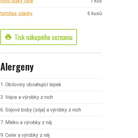
chilli lusky celé
1 kus
tortillas, placky
6 kusů
Tisk nákupního seznamu
print
Alergeny
1. Obiloviny obsahující lepek
3. Vejce a výrobky z nich
6. Sójové boby (sója) a výrobky z nich
7. Mléko a výrobky z něj
9. Celer a výrobky z něj