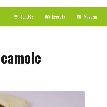
Soutěže
Recepty
Magazín
emoji_events
menu_book
newspaper
acamole