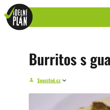
Burritos s gu
Soucitně.cz
person