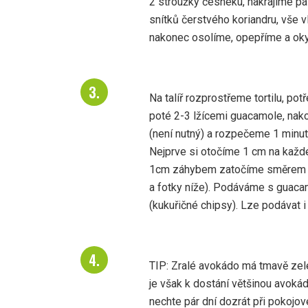
2 stroužky česneku, nakrájíme pál
snítků čerstvého koriandru, vše
nakonec osolíme, opepříme a oky
Na talíř rozprostřeme tortilu, po
poté 2-3 lžícemi guacamole, na
(není nutný) a rozpečeme 1 minutu
Nejprve si otočíme 1 cm na každé
1cm záhybem zatočíme směrem na
a fotky níže). Podáváme s guac
(kukuřičné chipsy). Lze podávat i 
TIP: Zralé avokádo má tmavě zel
je však k dostání většinou avokád
nechte pár dní dozrát při pokojov