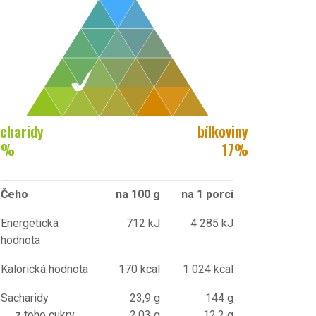
charidy
bílkoviny
6
%
17
%
Čeho
na 100 g
na 1 porci
Energetická
712 kJ
4 285 kJ
hodnota
Kalorická hodnota
170 kcal
1 024 kcal
Sacharidy
23,9 g
144 g
z toho cukry
2,03 g
12,2 g