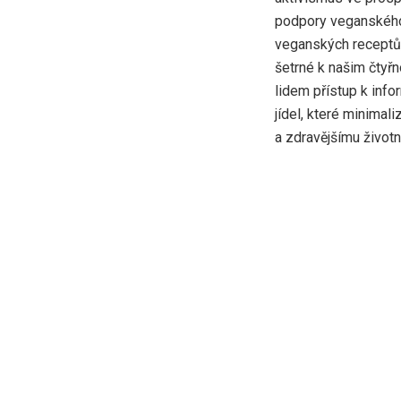
podpory veganského
veganských receptů,
šetrné k našim čtyř
lidem přístup k info
jídel, které minimali
a zdravějšímu životn