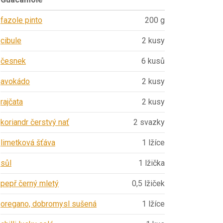
fazole pinto
200 g
cibule
2 kusy
česnek
6 kusů
avokádo
2 kusy
rajčata
2 kusy
koriandr čerstvý nať
2 svazky
limetková šťáva
1 lžíce
sůl
1 lžička
pepř černý mletý
0,5 lžiček
oregano, dobromysl sušená
1 lžíce