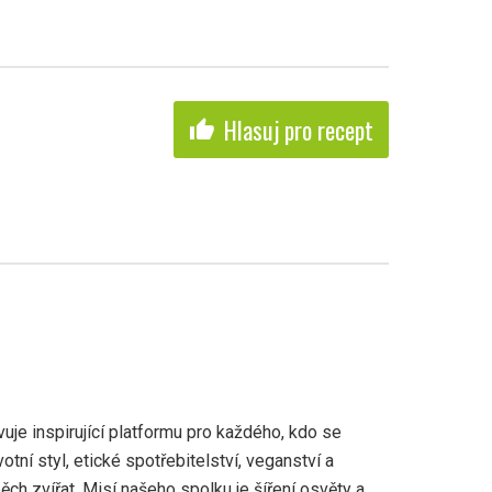
Hlasuj pro recept
thumb_up
uje inspirující platformu pro každého, kdo se
otní styl, etické spotřebitelství, veganství a
ch zvířat. Misí našeho spolku je šíření osvěty a