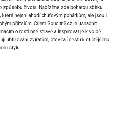
 způsobu života. Nabízíme zde bohatou sbírku
 které nejen lahodí chuťovým pohárkům, ale jsou i
nohým přátelům. Cílem Soucitně.cz je usnadnit
rmacím o rostlinné stravě a inspirovat je k volbě
zují ubližování zvířatům, otevírají cestu k etičtějšímu
ímu stylu.