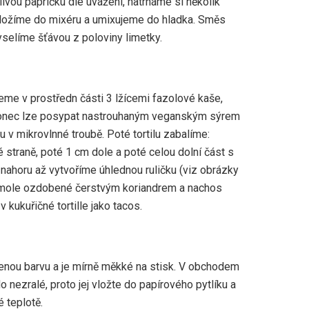
ivou papričku dle uvážení, natrháme si několik
 vložíme do mixéru a umixujeme do hladka. Směs
selíme šťávou z poloviny limetky.
třeme v prostředn části 3 lžícemi fazolové kaše,
konec lze posypat nastrouhaným veganským sýrem
 v mikrovlnné troubě. Poté tortilu zabalíme:
 straně, poté 1 cm dole a poté celou dolní část s
horu až vytvoříme úhlednou ruličku (viz obrázky
amole ozdobené čerstvým koriandrem a nachos
v kukuřičné tortille jako tacos.
enou barvu a je mírně měkké na stisk. V obchodem
o nezralé, proto jej vložte do papírového pytlíku a
é teplotě.