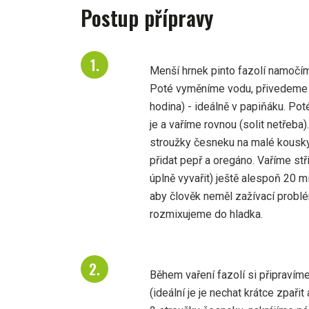
Postup přípravy
Menší hrnek pinto fazolí namočí
Poté vyměníme vodu, přivedeme k 
hodina) - ideálně v papiňáku. Po
je a vaříme rovnou (solit netřeba)
stroužky česneku na malé kousk
přidat pepř a oregáno. Vaříme st
úplně vyvařit) ještě alespoň 20 m
aby člověk neměl zažívací probl
rozmixujeme do hladka.
Během vaření fazolí si připravím
(ideální je je nechat krátce zpaři