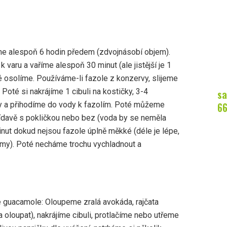
me alespoň 6 hodin předem (zdvojnásobí objem).
varu a vaříme alespoň 30 minut (ale jistější je 1
té osolíme. Používáme-li fazole z konzervy, slijeme
sa
. Poté si nakrájíme 1 cibuli na kostičky, 3-4
6
y a přihodíme do vody k fazolím. Poté můžeme
řídavě s pokličkou nebo bez (voda by se neměla
inut dokud nejsou fazole úplně měkké (déle je lépe,
émy). Poté necháme trochu vychladnout a
e guacamole: Oloupeme zralá avokáda, rajčata
t a oloupat), nakrájíme cibuli, protlačíme nebo utřeme