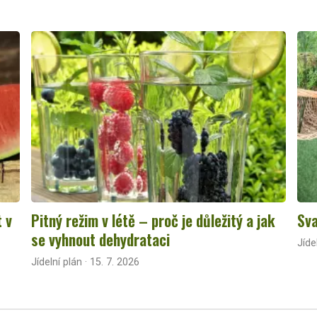
t v
Pitný režim v létě – proč je důležitý a jak
Sva
se vyhnout dehydrataci
Jíde
Jídelní plán · 15. 7. 2026