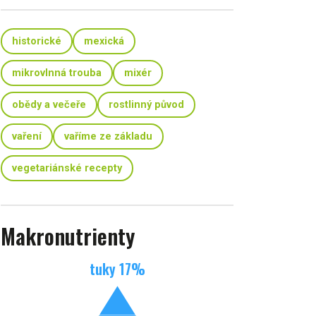
historické
mexická
mikrovlnná trouba
mixér
obědy a večeře
rostlinný původ
vaření
vaříme ze základu
vegetariánské recepty
Makronutrienty
tuky
17
%