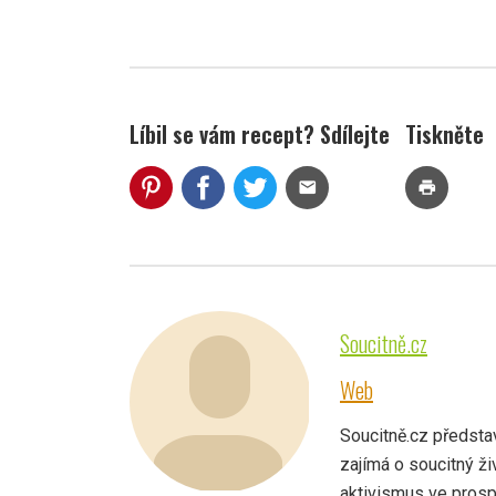
Líbil se vám recept? Sdílejte
Tiskněte
mail
print
Soucitně.cz
Web
Soucitně.cz představ
zajímá o soucitný živ
aktivismus ve prospě