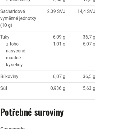
Sacharidové
2,39 SVJ
14,4 SVJ
výměnné jednotky
(10 g)
Tuky
6,09 g
36,7 g
z toho
1,01 g
6,07 g
nasycené
mastné
kyseliny
Bílkoviny
6,07 g
36,5 g
Sůl
0,936 g
5,63 g
Potřebné suroviny
Guacamole