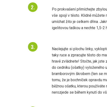
Po prokvašení přimíchejte zbylou
vše spojí v těsto. Klidně můžete 
umíchat žito je celkem dřina. Jak
igelitovou taškou a nechte 1,5-2 
Naolejujte si plochu linky, vyklop
taky ruce a zpracujte těsto do ma
hravě zvládnete! Stočte, jak jste
do cedníku (ošatky) vyloženého ut
bramborovým škrobem (ten se mi 
tomu, že je bochníček opravdu malý
běžnou ošatku, kterou používáte n
nerozjede se během kynutí do vš