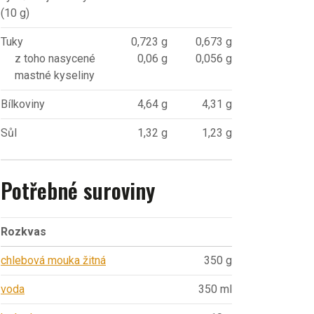
(10 g)
Tuky
0,723 g
0,673 g
z toho nasycené
0,06 g
0,056 g
mastné kyseliny
Bílkoviny
4,64 g
4,31 g
Sůl
1,32 g
1,23 g
Potřebné suroviny
Rozkvas
chlebová mouka žitná
350 g
voda
350 ml