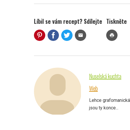
Líbil se vám recept? Sdílejte
Tiskněte
mail
print
Nuselská kuchta
Web
Lehce grafomanická, 
jsou ty konce...