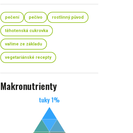
pečení
pečivo
rostlinný původ
těhotenská cukrovka
vaříme ze základu
vegetariánské recepty
Makronutrienty
tuky
1
%