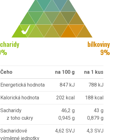
charidy
bílkoviny
0
%
9
%
Čeho
na 100 g
na 1 kus
Energetická hodnota
847 kJ
788 kJ
Kalorická hodnota
202 kcal
188 kcal
Sacharidy
46,2 g
43 g
z toho cukry
0,945 g
0,879 g
Sacharidové
4,62 SVJ
4,3 SVJ
výměnné jednotky