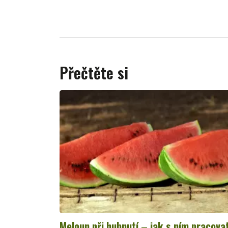
Přečtěte si
Meloun při hubnutí – jak s ním pracova