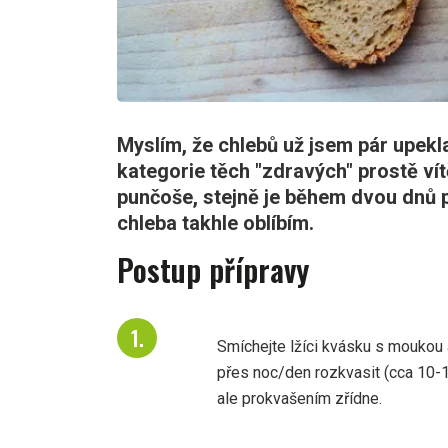
Myslím, že chlebů už jsem pár upekla, 
kategorie těch "zdravých" prostě ví
punčoše, stejně je během dvou dnů pr
chleba takhle oblíbím.
Postup přípravy
Smíchejte lžíci kvásku s moukou
přes noc/den rozkvasit (cca 10-1
ale prokvašením zřídne.