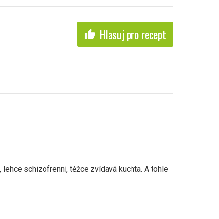
Hlasuj pro recept
thumb_up
lehce schizofrenní, těžce zvídavá kuchta. A tohle