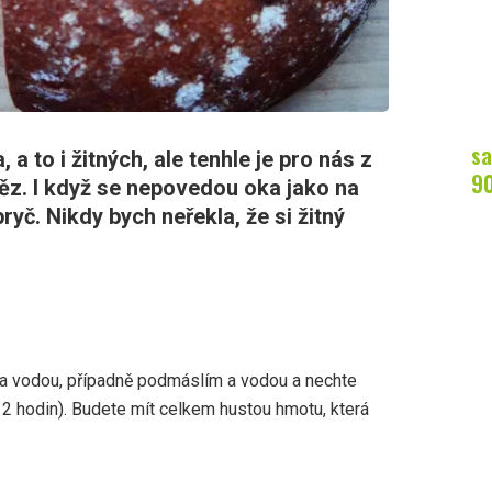
sa
a to i žitných, ale tenhle je pro nás z
9
těz. I když se nepovedou oka jako na
yč. Nikdy bych neřekla, že si žitný
 a vodou, případně podmáslím a vodou a nechte
2 hodin). Budete mít celkem hustou hmotu, která