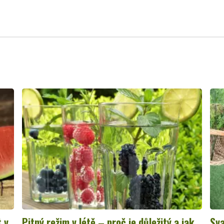
t v
Pitný režim v létě – proč je důležitý a jak
Sva