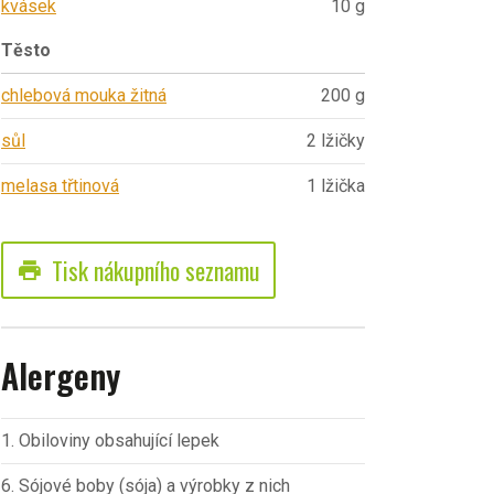
kvásek
10 g
Těsto
chlebová mouka žitná
200 g
sůl
2 lžičky
melasa třtinová
1 lžička
Tisk nákupního seznamu
print
Alergeny
1. Obiloviny obsahující lepek
6. Sójové boby (sója) a výrobky z nich