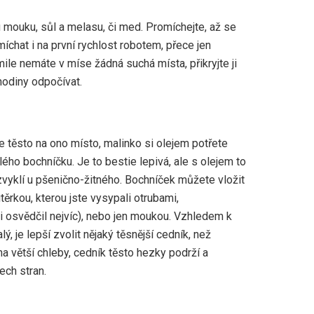
 mouku, sůl a melasu, či med. Promíchejte, až se
míchat i na první rychlost robotem, přece jen
mile nemáte v míse žádná suchá místa, přikryjte ji
hodiny odpočívat.
te těsto na ono místo, malinko si olejem potřete
lého bochníčku. Je to bestie lepivá, ale s olejem to
 zvyklí u pšenično-žitného. Bochníček můžete vložit
ěrkou, kterou jste vysypali otrubami,
osvědčil nejvíc), nebo jen moukou. Vzhledem k
, je lepší zvolit nějaký těsnější cedník, než
a větší chleby, cedník těsto hezky podrží a
ech stran.