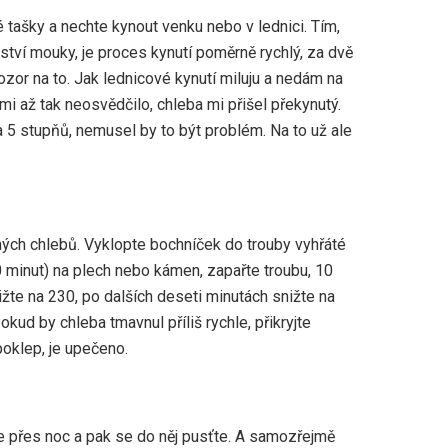
 tašky a nechte kynout venku nebo v lednici. Tím,
ství mouky, je proces kynutí poměrně rychlý, za dvě
zor na to. Jak lednicové kynutí miluju a nedám na
 mi až tak neosvědčilo, chleba mi přišel překynutý.
a 5 stupňů, nemusel by to být problém. Na to už ale
ných chlebů. Vyklopte bochníček do trouby vyhřáté
 minut) na plech nebo kámen, zapařte troubu, 10
ižte na 230, po dalších deseti minutách snižte na
kud by chleba tmavnul příliš rychle, přikryjte
oklep, je upečeno.
e přes noc a pak se do něj pusťte. A samozřejmě