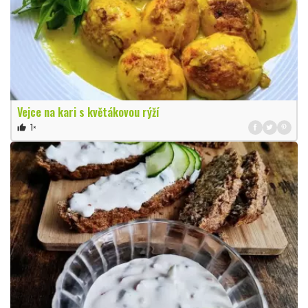
Vejce na kari s květákovou rýží
1×
thumb_up