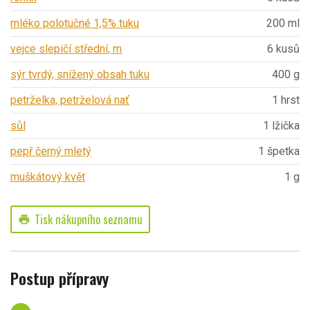
mléko polotučné 1,5% tuku
200 ml
vejce slepičí střední, m
6 kusů
sýr tvrdý, snížený obsah tuku
400 g
petrželka, petrželová nať
1 hrst
sůl
1 lžička
pepř černý mletý
1 špetka
muškátový květ
1 g
Tisk nákupního seznamu
print
Postup přípravy