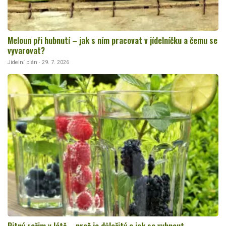
Meloun při hubnutí – jak s ním pracovat v jídelníčku a čemu se
vyvarovat?
Jídelní plán · 29. 7. 2026
Pitný režim v létě – proč je důležitý a jak se vyhnout