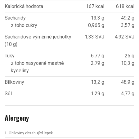
Kalorická hodnota
167 kcal
618 kcal
Sacharidy
13,3 g
49,2 g
z toho cukry
0,965 g
3,57 g
Sacharidové výměnné jednotky
1,33 SVJ
4,92 SVJ
(10 g)
Tuky
6,77 g
25 g
z toho nasycené mastné
2,79 g
10,3 g
kyseliny
Bílkoviny
13,2 g
48,9 g
Sůl
1,29 g
4,77 g
Alergeny
1. Obiloviny obsahující lepek