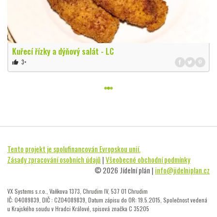
Kuřecí řízky a dýňový salát - LC
3×
thumb_up
Tento projekt je spolufinancován Evropskou unií.
Zásady zpracování osobních údajů
|
Všeobecné obchodní podmínky
© 2026 Jídelní plán |
info@jidelniplan.cz
VX Systems s.r.o., Vaňkova 1373, Chrudim IV, 537 01 Chrudim
IČ: 04089839, DIČ : CZ04089839, Datum zápisu do OR: 19.5.2015, Společnost vedená
u Krajského soudu v Hradci Králové, spisová značka C 35205