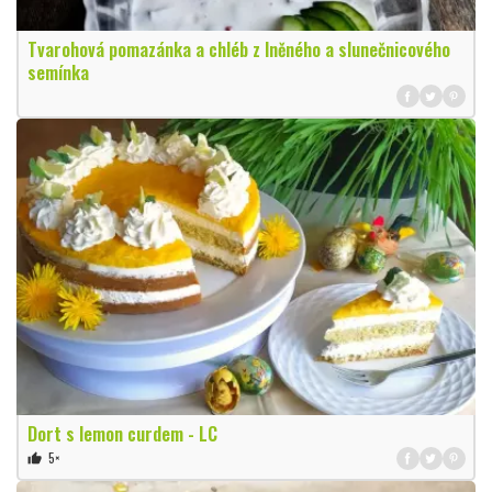
Tvarohová pomazánka a chléb z lněného a slunečnicového
semínka
Dort s lemon curdem - LC
5×
thumb_up