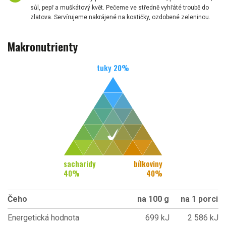
sůl, pepř a muškátový květ. Pečeme ve středně vyhřáté troubě do
zlatova. Servírujeme nakrájené na kostičky, ozdobené zeleninou.
Makronutrienty
tuky
20
%
sacharidy
bílkoviny
40
%
40
%
Čeho
na 100 g
na 1 porci
Energetická hodnota
699 kJ
2 586 kJ