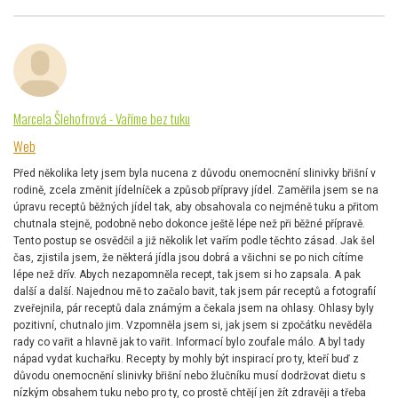
Marcela Šlehofrová - Vaříme bez tuku
Web
Před několika lety jsem byla nucena z důvodu onemocnění slinivky břišní v
rodině, zcela změnit jídelníček a způsob přípravy jídel. Zaměřila jsem se na
úpravu receptů běžných jídel tak, aby obsahovala co nejméně tuku a přitom
chutnala stejně, podobně nebo dokonce ještě lépe než při běžné přípravě.
Tento postup se osvědčil a již několik let vařím podle těchto zásad. Jak šel
čas, zjistila jsem, že některá jídla jsou dobrá a všichni se po nich cítíme
lépe než dřív. Abych nezapomněla recept, tak jsem si ho zapsala. A pak
další a další. Najednou mě to začalo bavit, tak jsem pár receptů a fotografií
zveřejnila, pár receptů dala známým a čekala jsem na ohlasy. Ohlasy byly
pozitivní, chutnalo jim. Vzpomněla jsem si, jak jsem si zpočátku nevěděla
rady co vařit a hlavně jak to vařit. Informací bylo zoufale málo. A byl tady
nápad vydat kuchařku. Recepty by mohly být inspirací pro ty, kteří buď z
důvodu onemocnění slinivky břišní nebo žlučníku musí dodržovat dietu s
nízkým obsahem tuku nebo pro ty, co prostě chtějí jen žít zdravěji a třeba