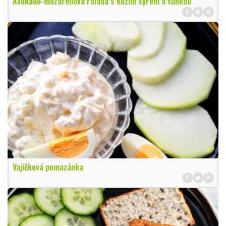
Avokádo-mozarellová roláda s kozím sýrem a šunkou
Vajíčková pomazánka