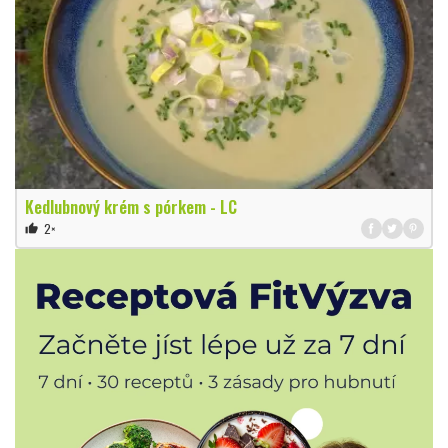
Kedlubnový krém s pórkem - LC
2×
thumb_up