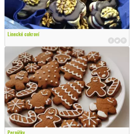
Linecké cukroví
Perníčky