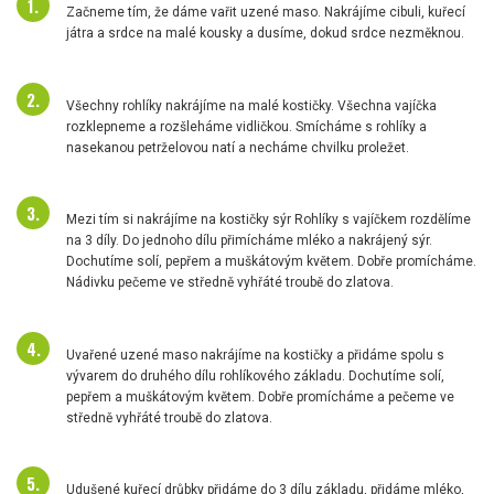
Začneme tím, že dáme vařit uzené maso. Nakrájíme cibuli, kuřecí
játra a srdce na malé kousky a dusíme, dokud srdce nezměknou.
Všechny rohlíky nakrájíme na malé kostičky. Všechna vajíčka
rozklepneme a rozšleháme vidličkou. Smícháme s rohlíky a
nasekanou petrželovou natí a necháme chvilku proležet.
Mezi tím si nakrájíme na kostičky sýr Rohlíky s vajíčkem rozdělíme
na 3 díly. Do jednoho dílu přimícháme mléko a nakrájený sýr.
Dochutíme solí, pepřem a muškátovým květem. Dobře promícháme.
Nádivku pečeme ve středně vyhřáté troubě do zlatova.
Uvařené uzené maso nakrájíme na kostičky a přidáme spolu s
vývarem do druhého dílu rohlíkového základu. Dochutíme solí,
pepřem a muškátovým květem. Dobře promícháme a pečeme ve
středně vyhřáté troubě do zlatova.
Udušené kuřecí drůbky přidáme do 3 dílu základu, přidáme mléko,