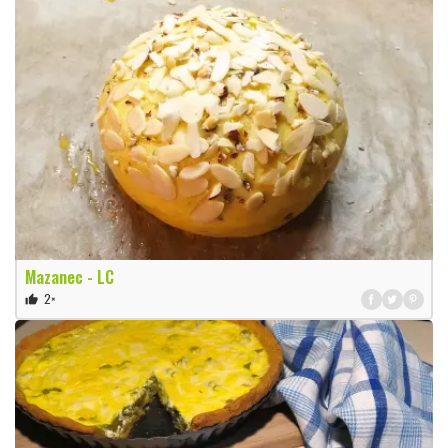
Mazanec - LC
2×
thumb_up