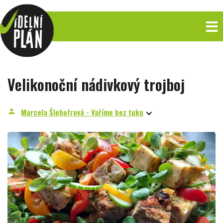
Velikonoční nádivkový trojboj
Marcela Šlehofrová - Vaříme bez tuku
person