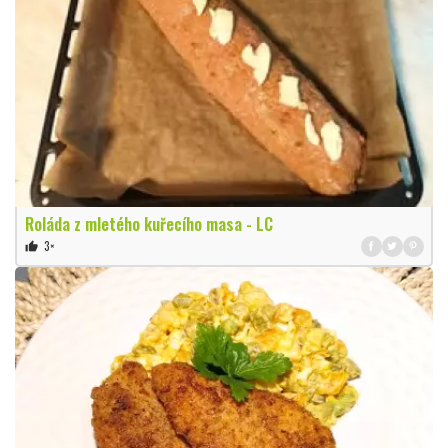
Roláda z mletého kuřecího masa - LC
3×
thumb_up