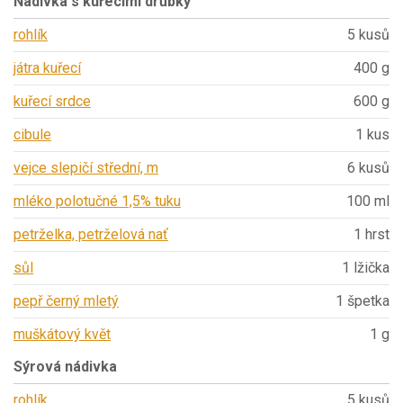
Nádivka s kuřecími drůbky
rohlík
5 kusů
játra kuřecí
400 g
kuřecí srdce
600 g
cibule
1 kus
vejce slepičí střední, m
6 kusů
mléko polotučné 1,5% tuku
100 ml
petrželka, petrželová nať
1 hrst
sůl
1 lžička
pepř černý mletý
1 špetka
muškátový květ
1 g
Sýrová nádivka
rohlík
5 kusů