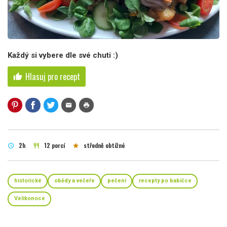
Každý si vybere dle své chuti :)
Hlasuj pro recept
thumb_up
mail
print
2h
12 porcí
středně obtížné
schedule
restaurant
star
historické
obědy a večeře
pečení
recepty po babičce
Velikonoce