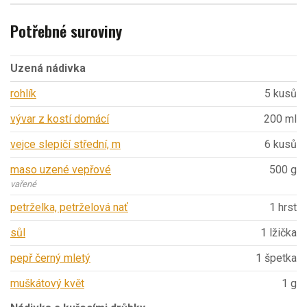
Potřebné suroviny
Uzená nádivka
rohlík
5 kusů
vývar z kostí domácí
200 ml
vejce slepičí střední, m
6 kusů
maso uzené vepřové
500 g
vařené
petrželka, petrželová nať
1 hrst
sůl
1 lžička
pepř černý mletý
1 špetka
muškátový květ
1 g