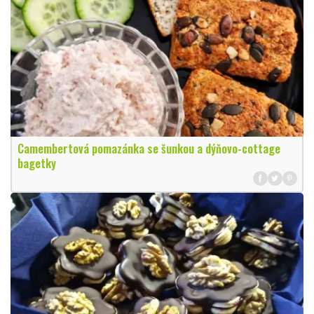
Camembertová pomazánka se šunkou a dýňovo-cottage
bagetky