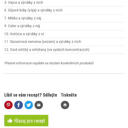
3. Vejce a výrobky z nich
6. Sójové boby (sója) a výrobky z nich
7. Mléko a výrobky z něj
9. Celer a výrobky z něj
10. Hořčice a výrobky z ní
11. Sezamová semena (sezam) a výrobky z nich
12. Oxid siřičitý a siřičitany (ve vyšších koncentracích)
Přesné informace najdete ve složení konkrétních produktů
Líbil se vám recept? Sdílejte
Tiskněte
mail
print
Hlasuj pro recept
thumb_up