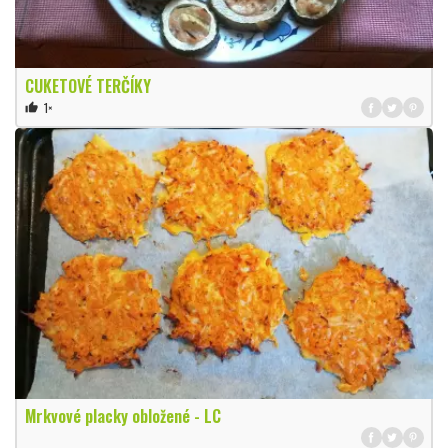
CUKETOVÉ TERČÍKY
1×
thumb_up
Mrkvové placky obložené - LC