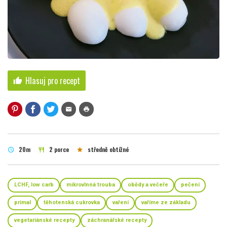
Hlasuj pro recept
thumb_up
mail
print
20m
2 porce
středně obtížné
schedule
restaurant
star
LCHF, low carb
mikrovlnná trouba
obědy a večeře
pečení
primal
těhotenská cukrovka
vaření
vaříme ze základu
vegetariánské recepty
záchranářské recepty