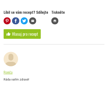
Líbil se vám recept? Sdílejte
Tiskněte
mail
print
Hlasuj pro recept
thumb_up
Romča
Ráda vařím zdravě!