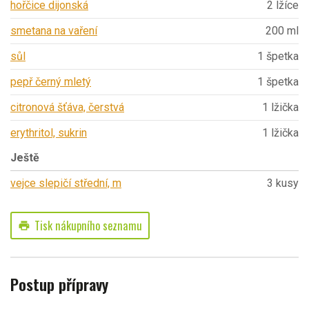
hořčice dijonská
2 lžíce
smetana na vaření
200 ml
sůl
1 špetka
pepř černý mletý
1 špetka
citronová šťáva, čerstvá
1 lžička
erythritol, sukrin
1 lžička
Ještě
vejce slepičí střední, m
3 kusy
Tisk nákupního seznamu
print
Postup přípravy