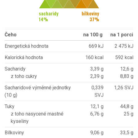
sacharidy
bílkoviny
14
%
37
%
Čeho
na 100 g
na 1 porci
Energetická hodnota
669 kJ
2 475 kJ
Kalorická hodnota
160 kcal
592 kcal
Sacharidy
3,39 g
12,6 g
z toho cukry
2,39 g
8,83 g
Sacharidové výměnné jednotky
0,339
1,26 SVJ
(10 g)
SVJ
Tuky
12,1 g
44,8 g
z toho nasycené mastné
6,76 g
25 g
kyseliny
Bílkoviny
9,06 g
33,5 g