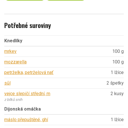
Potřebné suroviny
Knedlíky
mrkev
100 g
mozzarella
100 g
petrželka, petrželová nať
1 lžíce
sůl
2 špetky
vejce slepičí střední, m
2 kusy
z bílků sníh
Dijonská omáčka
máslo přepuštěné, ghí
1 lžíce