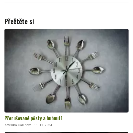
Přečtěte si
Přerušované půsty a hubnutí
Kateřina Gallinová · 11. 11. 2024