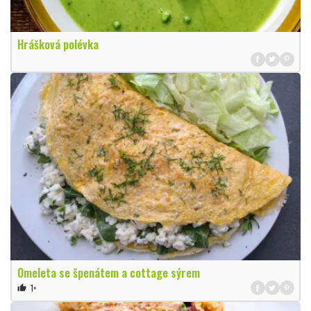
Hrášková polévka
Omeleta se špenátem a cottage sýrem
1×
thumb_up