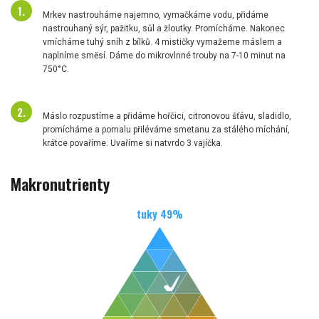
Mrkev nastrouháme najemno, vymačkáme vodu, přidáme
nastrouhaný sýr, pažitku, sůl a žloutky. Promícháme. Nakonec
vmícháme tuhý sníh z bílků. 4 mističky vymažeme máslem a
naplníme směsí. Dáme do mikrovlnné trouby na 7-10 minut na
750°C.
Máslo rozpustíme a přidáme hořčici, citronovou šťávu, sladidlo,
promícháme a pomalu přiléváme smetanu za stálého míchání,
krátce povaříme. Uvaříme si natvrdo 3 vajíčka.
Makronutrienty
tuky
49
%