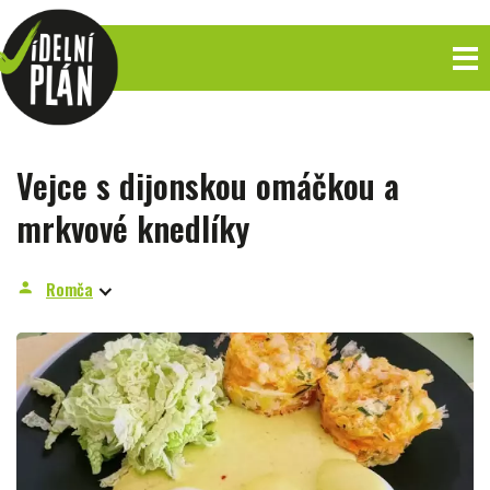
Vejce s dijonskou omáčkou a
mrkvové knedlíky
Romča
person