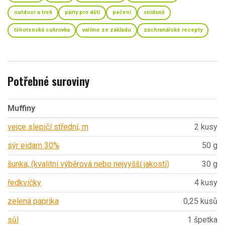
outdoor a trek
párty pro děti
pečení
snídaně
těhotenská cukrovka
vaříme ze základu
záchranářské recepty
Potřebné suroviny
Muffiny
vejce slepičí střední, m
2 kusy
sýr eidam 30%
50 g
šunka, (kvalitní výběrová nebo nejvyšší jakosti)
30 g
ředkvičky
4 kusy
zelená paprika
0,25 kusů
sůl
1 špetka