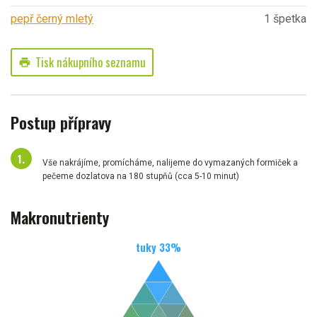
pepř černý mletý
1 špetka
Tisk nákupního seznamu
print
Postup přípravy
Vše nakrájíme, promícháme, nalijeme do vymazaných formiček a
pečeme dozlatova na 180 stupňů (cca 5-10 minut)
Makronutrienty
tuky
33
%