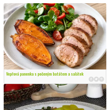
Vepřová panenka s pečeným batátem a salátek