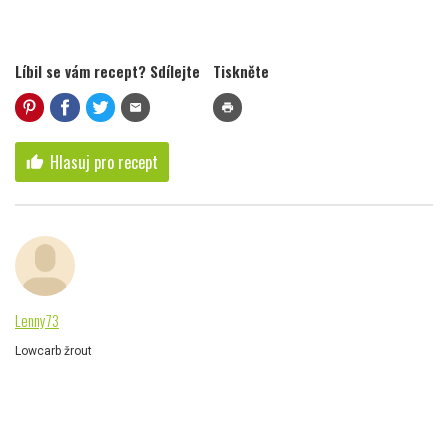
Líbil se vám recept? Sdílejte
Tiskněte
mail
print
Hlasuj pro recept
thumb_up
Lenny73
Lowcarb žrout