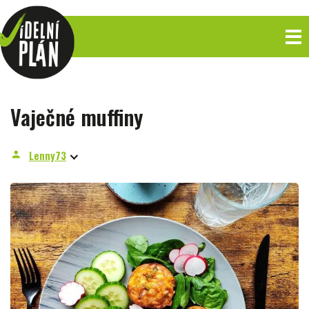
Vaječné muffiny
Lenny73
person