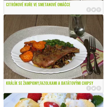
CITRÓNOVÉ KUŘE VE SMETANOVÉ OMÁČCE
KRÁLÍK SE ŽAMPIONY,FAZOLKAMI A BATÁTOVÝMI CHIPSY