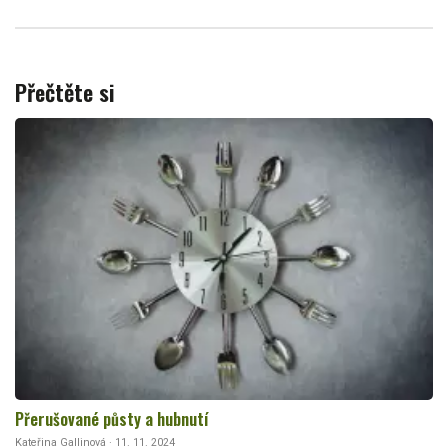
Přečtěte si
Přerušované půsty a hubnutí
Kateřina Gallinová · 11. 11. 2024