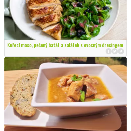
Kuřecí maso, pečený batát a salátek s ovocným dresingem