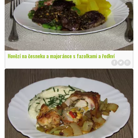
Hovězí na česneku a majoránce s fazolkami a ředkví