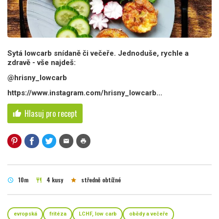
Sytá lowcarb snídaně či večeře. Jednoduše, rychle a
zdravě - vše najdeš:
@hrisny_lowcarb
https://www.instagram.com/hrisny_lowcarb...
Hlasuj pro recept
thumb_up
mail
print
10m
4 kusy
středně obtížné
schedule
restaurant
star
evropská
fritéza
LCHF, low carb
obědy a večeře