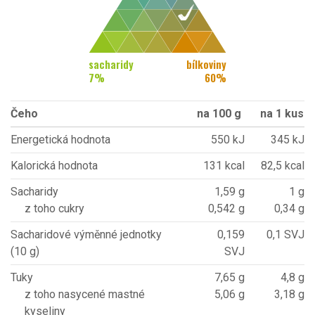
sacharidy
bílkoviny
7
%
60
%
Čeho
na 100 g
na 1 kus
Energetická hodnota
550 kJ
345 kJ
Kalorická hodnota
131 kcal
82,5 kcal
Sacharidy
1,59 g
1 g
z toho cukry
0,542 g
0,34 g
Sacharidové výměnné jednotky
0,159
0,1 SVJ
(10 g)
SVJ
Tuky
7,65 g
4,8 g
z toho nasycené mastné
5,06 g
3,18 g
kyseliny