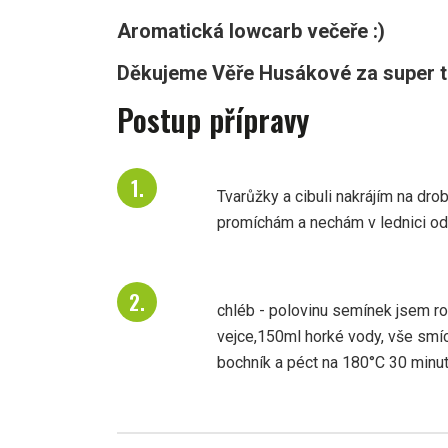
Aromatická lowcarb večeře :)
Děkujeme Věře Husákové za super ti
Postup přípravy
Tvarůžky a cibuli nakrájím na dro
promíchám a nechám v lednici od
chléb - polovinu semínek jsem ro
vejce,150ml horké vody, vše smíc
bochník a péct na 180°C 30 minut