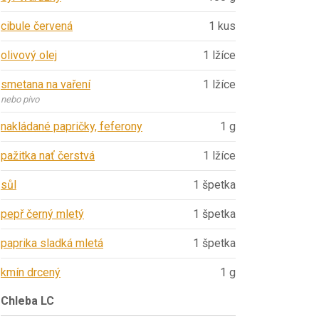
cibule červená
1 kus
olivový olej
1 lžíce
smetana na vaření
1 lžíce
nebo pivo
nakládané papričky, feferony
1 g
pažitka nať čerstvá
1 lžíce
sůl
1 špetka
pepř černý mletý
1 špetka
paprika sladká mletá
1 špetka
kmín drcený
1 g
Chleba LC