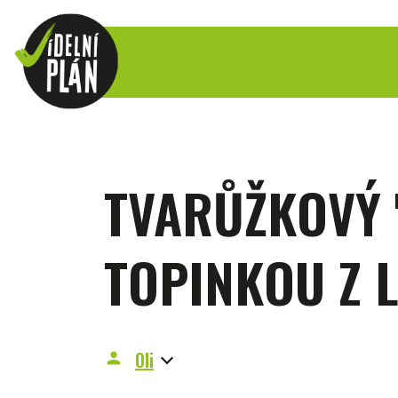
TVARŮŽKOVÝ 
TOPINKOU Z 
Oli
person