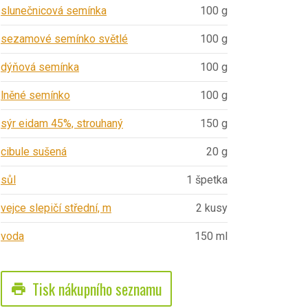
slunečnicová semínka
100 g
sezamové semínko světlé
100 g
dýňová semínka
100 g
lněné semínko
100 g
sýr eidam 45%, strouhaný
150 g
cibule sušená
20 g
sůl
1 špetka
vejce slepičí střední, m
2 kusy
voda
150 ml
Tisk nákupního seznamu
print