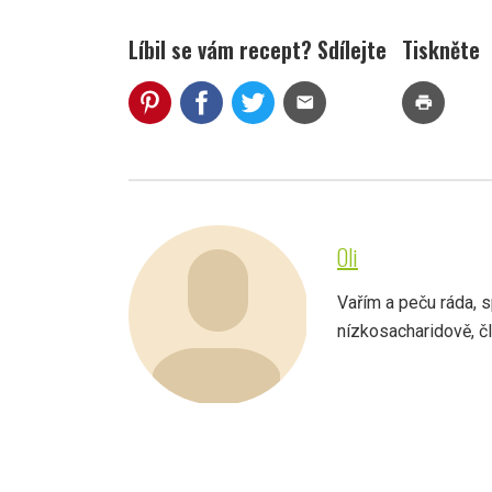
Líbil se vám recept? Sdílejte
Tiskněte
mail
print
Oli
Vařím a peču ráda, s
nízkosacharidově, člo