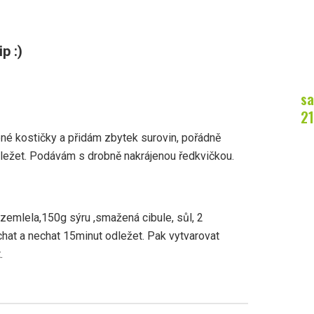
p :)
sa
21
bné kostičky a přidám zbytek surovin, pořádně
ležet. Podávám s drobně nakrájenou ředkvičkou.
zemlela,150g sýru ,smažená cibule, sůl, 2
hat a nechat 15minut odležet. Pak vytvarovat
.