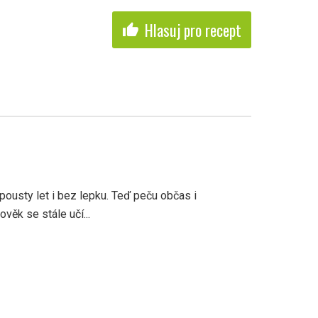
Hlasuj pro recept
thumb_up
pousty let i bez lepku. Teď peču občas i
věk se stále učí...