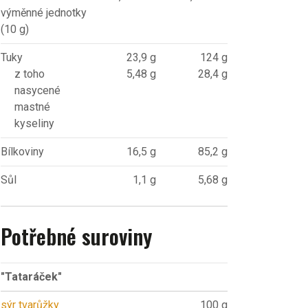
výměnné jednotky
(10 g)
Tuky
23,9 g
124 g
z toho
5,48 g
28,4 g
nasycené
mastné
kyseliny
Bílkoviny
16,5 g
85,2 g
Sůl
1,1 g
5,68 g
Potřebné suroviny
"Tataráček"
sýr tvarůžky
100 g