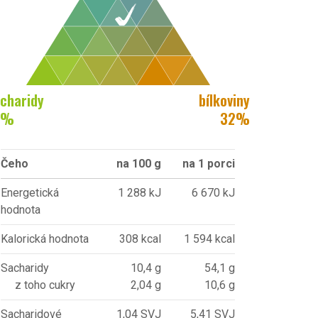
charidy
bílkoviny
%
32
%
Čeho
na 100 g
na 1 porci
Energetická
1 288 kJ
6 670 kJ
hodnota
Kalorická hodnota
308 kcal
1 594 kcal
Sacharidy
10,4 g
54,1 g
z toho cukry
2,04 g
10,6 g
Sacharidové
1,04 SVJ
5,41 SVJ