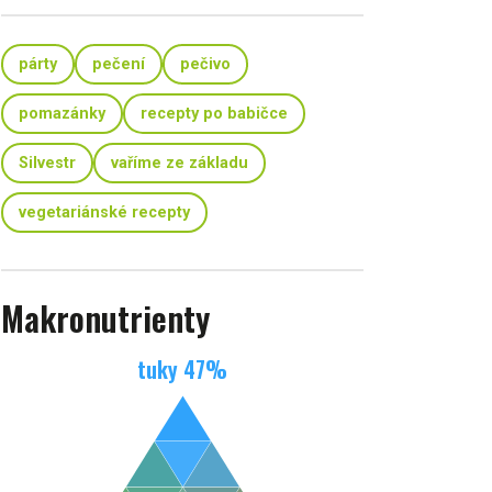
párty
pečení
pečivo
pomazánky
recepty po babičce
Silvestr
vaříme ze základu
vegetariánské recepty
Makronutrienty
tuky
47
%