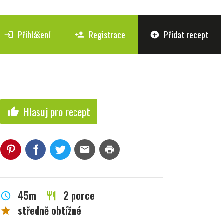
Přihlášení
Registrace
Přidat recept
login
person_add
add_circle
Hlasuj pro recept
thumb_up
mail
print
45m
2 porce
schedule
restaurant
středně obtížné
star