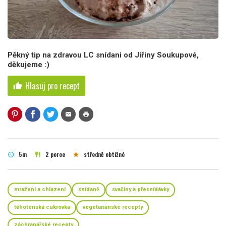
Pěkný tip na zdravou LC snídani od Jiřiny Soukupové,
děkujeme :)
Hlasuj pro recept
thumb_up
mail
print
5m
2 porce
středně obtížné
schedule
restaurant
star
mražení a chlazení
snídaně
svačiny a přesnídávky
těhotenská cukrovka
vegetariánské recepty
záchranářské recepty