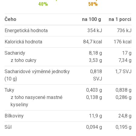
40
%
58
%
Čeho
na 100 g
na 1 porci
Energetická hodnota
354 kJ
736 kJ
Kalorická hodnota
84,7 kcal
176 kcal
Sacharidy
8,18 g
17 g
z toho cukry
3,53 g
7,34 g
Sacharidové výměnné jednotky
0,818
1,7 SVJ
(10 g)
SVJ
Tuky
0,403 g
0,838 g
z toho nasycené mastné
0,138 g
0,286 g
kyseliny
Bílkoviny
11,9 g
24,8 g
Sůl
0,094 g
0,195 g