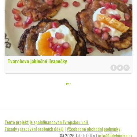
Tvarohovo jablečné lívanečky
Tento projekt je spolufinancován Evropskou unií.
Zásady zpracování osobních údajů
|
Všeobecné obchodní podmínky
© 2026 Jídelní plán |
info@jidelniplan.cz