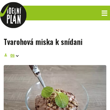
Tvarohová miska k snídani
Oli
person