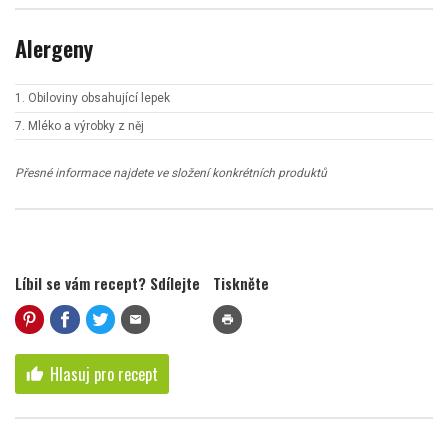
Alergeny
1. Obiloviny obsahující lepek
7. Mléko a výrobky z něj
Přesné informace najdete ve složení konkrétních produktů
Líbil se vám recept? Sdílejte
Tiskněte
mail
print
Hlasuj pro recept
thumb_up