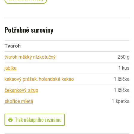
Potřebné suroviny
Tvaroh
tvaroh měkký nízkotučný
250 g
jablka
1 kus
kakaový prášek, holandské kakao
1 lžička
čekankový sirup
1 lžička
skořice mletá
1 špetka
Tisk nákupního seznamu
print