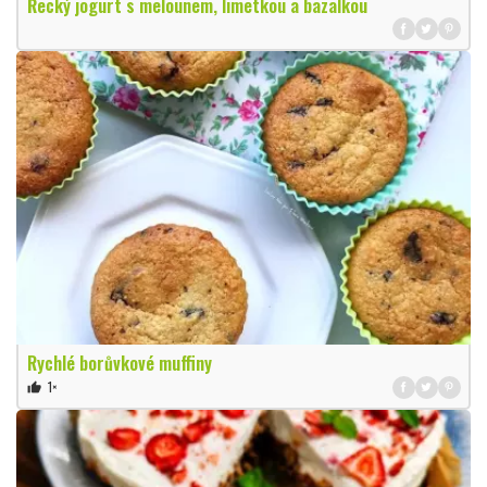
Řecký jogurt s melounem, limetkou a bazalkou
Rychlé borůvkové muffiny
1×
thumb_up