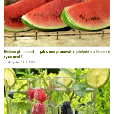
Meloun při hubnutí – jak s ním pracovat v jídelníčku a čemu se
vyvarovat?
Jídelní plán · 29. 7. 2026