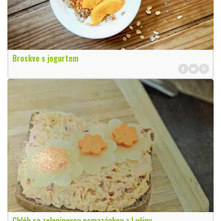
Broskve s jogurtem
Chléb se zeleninovou pomazánkou z Lučiny