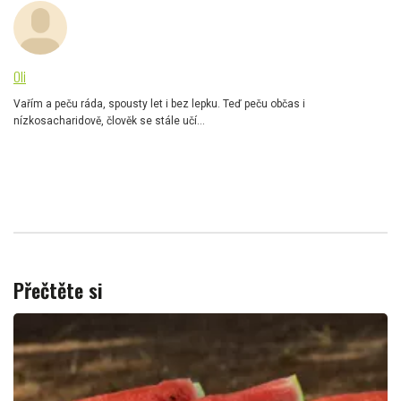
Oli
Vařím a peču ráda, spousty let i bez lepku. Teď peču občas i
nízkosacharidově, člověk se stále učí...
Přečtěte si