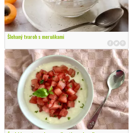
Šlehaný tvaroh s meruňkami