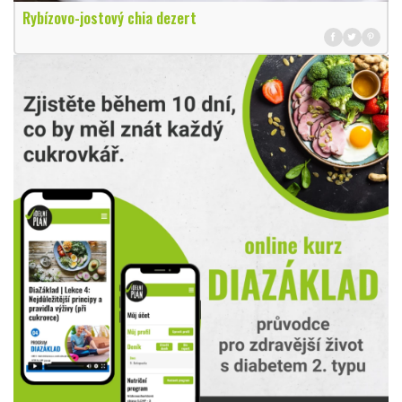
Rybízovo-jostový chia dezert