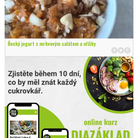
Řecký jogurt s mrkvovým salátem a oříšky