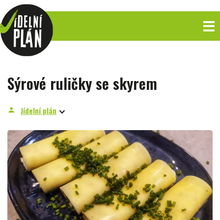
Sýrové ruličky se skyrem
Jídelní plán
person