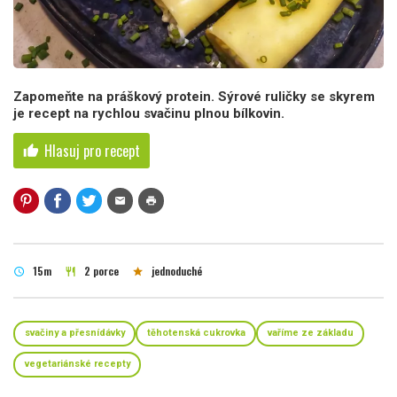
Zapomeňte na práškový protein. Sýrové ruličky se skyrem
je recept na rychlou svačinu plnou bílkovin.
Hlasuj pro recept
thumb_up
mail
print
15m
2 porce
jednoduché
schedule
restaurant
star
svačiny a přesnídávky
těhotenská cukrovka
vaříme ze základu
vegetariánské recepty