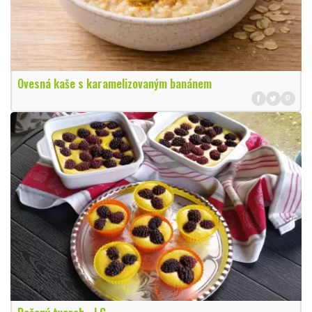
Ovesná kaše s karamelizovaným banánem