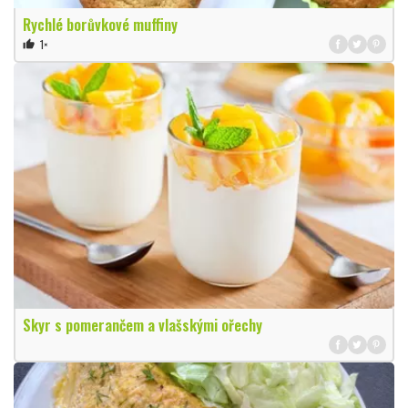
Rychlé borůvkové muffiny
1×
thumb_up
Skyr s pomerančem a vlašskými ořechy