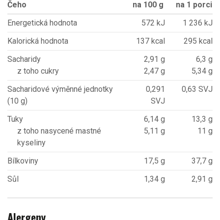
Čeho
na 100 g
na 1 porci
Energetická hodnota
572 kJ
1 236 kJ
Kalorická hodnota
137 kcal
295 kcal
Sacharidy
2,91 g
6,3 g
z toho cukry
2,47 g
5,34 g
Sacharidové výměnné jednotky
0,291
0,63 SVJ
(10 g)
SVJ
Tuky
6,14 g
13,3 g
z toho nasycené mastné
5,11 g
11 g
kyseliny
Bílkoviny
17,5 g
37,7 g
Sůl
1,34 g
2,91 g
Alergeny