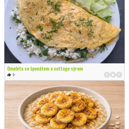
Omeleta se špenátem a cottage sýrem
1×
thumb_up