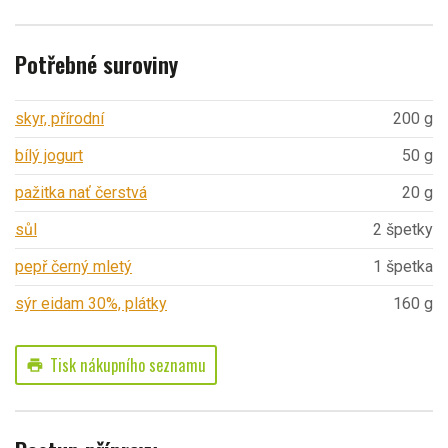
Potřebné suroviny
skyr, přírodní
200 g
bílý jogurt
50 g
pažitka nať čerstvá
20 g
sůl
2 špetky
pepř černý mletý
1 špetka
sýr eidam 30%, plátky
160 g
Tisk nákupního seznamu
print