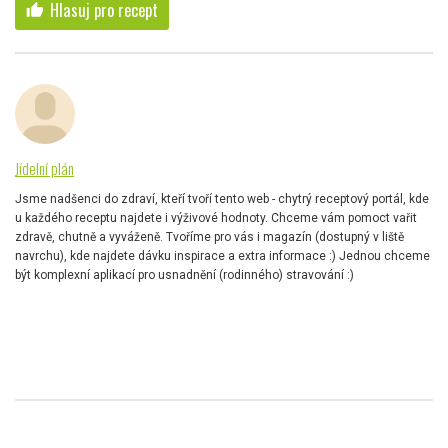
Hlasuj pro recept
thumb_up
Jídelní plán
Jsme nadšenci do zdraví, kteří tvoří tento web - chytrý receptový portál, kde
u každého receptu najdete i výživové hodnoty. Chceme vám pomoct vařit
zdravě, chutně a vyváženě. Tvoříme pro vás i magazín (dostupný v liště
navrchu), kde najdete dávku inspirace a extra informace :) Jednou chceme
být komplexní aplikací pro usnadnění (rodinného) stravování :)