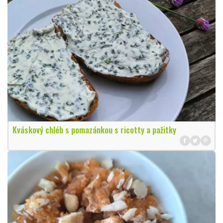
Kváskový chléb s pomazánkou s ricotty a pažitky