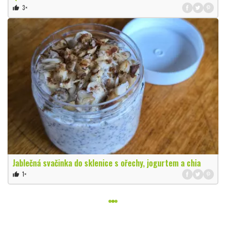
3×
thumb_up
Jablečná svačinka do sklenice s ořechy, jogurtem a chia
1×
thumb_up