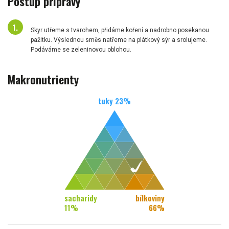
Postup přípravy
Skyr utřeme s tvarohem, přidáme koření a nadrobno posekanou
pažitku. Výslednou směs natřeme na plátkový sýr a srolujeme.
Podáváme se zeleninovou oblohou.
Makronutrienty
tuky
23
%
sacharidy
bílkoviny
11
%
66
%