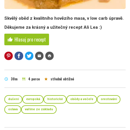
Skvělý oběd z kvalitního hovězího masa, v low carb úpravě.
Děkujeme za krásný a užitečný recept Ali Lea :)
Hlasuj pro recept
thumb_up
mail
print
30m
4 porce
středně obtížné
schedule
restaurant
star
dušení
evropská
historické
obědy a večeře
orestování
oslava
vaříme ze základu