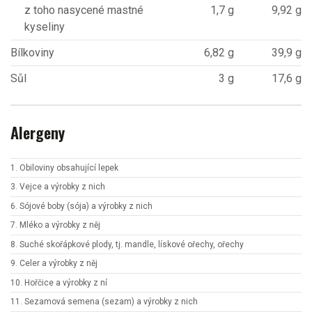
z toho nasycené mastné
1,7 g
9,92 g
kyseliny
Bílkoviny
6,82 g
39,9 g
Sůl
3 g
17,6 g
Alergeny
1. Obiloviny obsahující lepek
3. Vejce a výrobky z nich
6. Sójové boby (sója) a výrobky z nich
7. Mléko a výrobky z něj
8. Suché skořápkové plody, tj. mandle, lískové ořechy, ořechy
9. Celer a výrobky z něj
10. Hořčice a výrobky z ní
11. Sezamová semena (sezam) a výrobky z nich