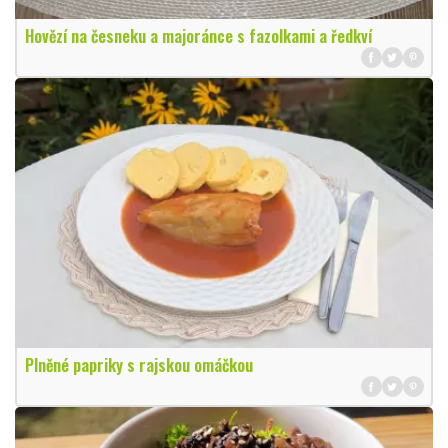
Hovězí na česneku a majoránce s fazolkami a ředkví
Plněné papriky s rajskou omáčkou