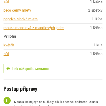
sůl
1 lžička
pepř černý mletý
2 špetky
paprika sladká mletá
1 lžíce
mouka mandlová z mandlových jader
1 lžička
Příloha
květák
1 kus
sůl
1 lžička
Tisk nákupního seznamu
print
Postup přípravy
Maso si nakrájejte na nudličky, cibuli a česnek nadrobno. Okurku,