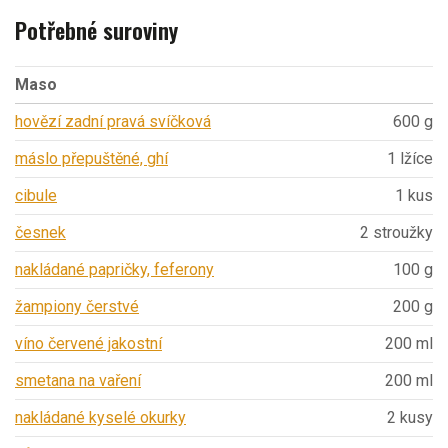
Potřebné suroviny
Maso
hovězí zadní pravá svíčková
600 g
máslo přepuštěné, ghí
1 lžíce
cibule
1 kus
česnek
2 stroužky
nakládané papričky, feferony
100 g
žampiony čerstvé
200 g
víno červené jakostní
200 ml
smetana na vaření
200 ml
nakládané kyselé okurky
2 kusy