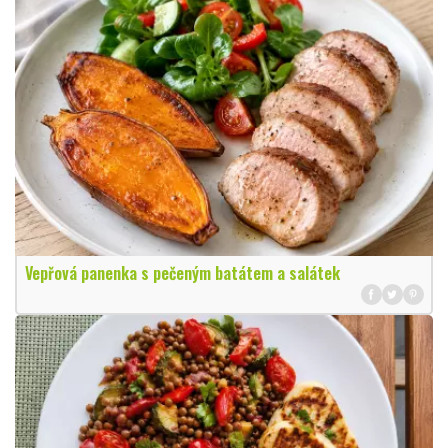
Vepřová panenka s pečeným batátem a salátek