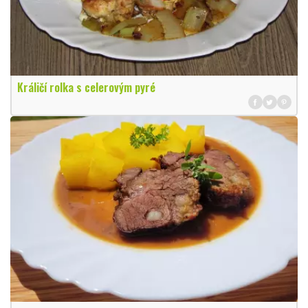
Králičí rolka s celerovým pyré