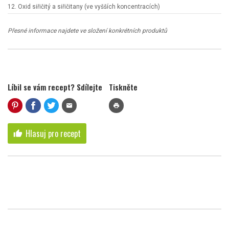
12. Oxid siřičitý a siřičitany (ve vyšších koncentracích)
Přesné informace najdete ve složení konkrétních produktů
Líbil se vám recept? Sdílejte
Tiskněte
mail
print
Hlasuj pro recept
thumb_up