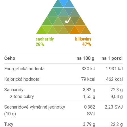
sacharidy
bílkoviny
26
%
47
%
Čeho
na 100 g
na 1 porci
Energetická hodnota
330 kJ
1 931 kJ
Kalorická hodnota
79 kcal
462 kcal
Sacharidy
3,82 g
22,3 g
z toho cukry
1,55 g
9,04 g
Sacharidové výměnné jednotky
0,382
2,23 SVJ
(10 g)
SVJ
Tuky
3,79 g
22,2 g