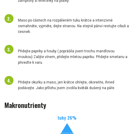
žampiony a feferonky na plátky.
Maso po částech na rozpáleném tuku krátce a intenzivně
osmahněte, vyjměte, dejte stranou. Na stejné pánvi restujte cibuli a
česnek .
Přidejte papriky a houby ( poprášila jsem trochu mandlovou
moukou) Zalijte vínem, přidejte mletou papriku. Přidejte smetanu a
přiveďte k varu.
Přidejte okurku a maso, jen krátce ohřejte, okoreňte, ihned
podávejte. Jako přílohu jsem zvolila květák dušený na páře.
Makronutrienty
tuky
26
%