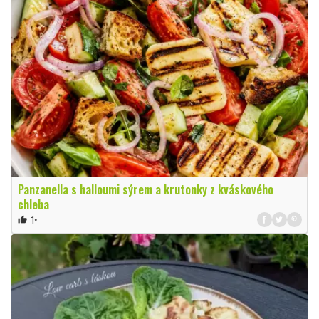
Panzanella s halloumi sýrem a krutonky z kváskového
chleba
1×
thumb_up