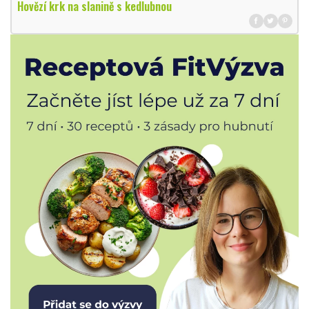
Hovězí krk na slanině s kedlubnou