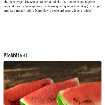
chutným svojim blízkym, priatelom a rodinke :) U mňa na blogu nájdete
vegánsku kuchyňu, no pomaly zabŕdam aj do tej vegetariánskej :) Do mojej
stránky a mojich jedál dávam hlavne svoje srdiečko, vášeň a radosť :)
Přečtěte si