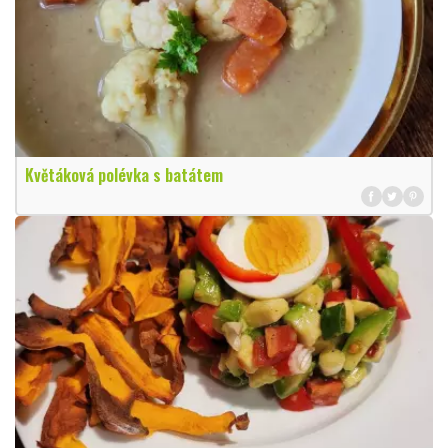
Květáková polévka s batátem