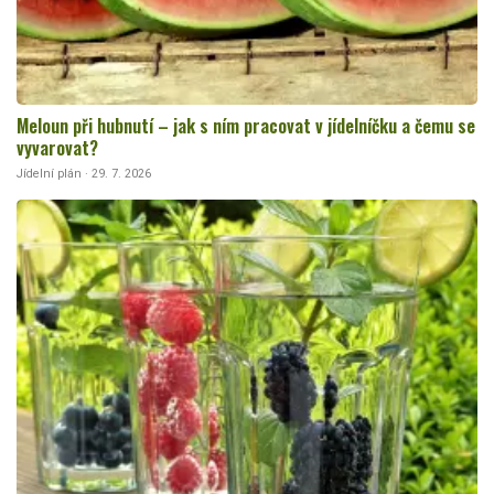
Meloun při hubnutí – jak s ním pracovat v jídelníčku a čemu se
vyvarovat?
Jídelní plán · 29. 7. 2026