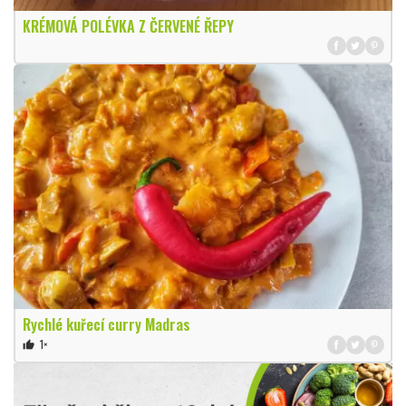
KRÉMOVÁ POLÉVKA Z ČERVENÉ ŘEPY
Rychlé kuřecí curry Madras
1×
thumb_up