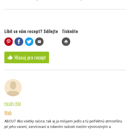
Líbil se vám recept? Sdílejte
Tiskněte
mail
print
Hlasuj pro recept
thumb_up
Healty Kiki
Web
ABOUT Ako všetky račice, tak aj ja milujem jedlo a tú perfektnú atmosféru
pri jeho varení, servírovaní a robením radosti niečím výnimočným a