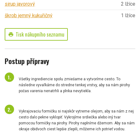
sirup javorový
2 lžíce
škrob jemný kukuřičný
1 lžíce
Tisk nákupního seznamu
print
Postup přípravy
Všetky ingrediencie spolu zmiešame a vytvoríme cesto. To
následne vyvaľkáme do stredne tenkej vrstvy, aby sa nám pirohy
počas varenia nenatrhli a plnka nevytiekla.
Vykrajovaciu formičku si najskôr vytreme olejom, aby sa nám z nej
cesto dalo pekne vyklopiť. Vykrojíme srdiečka alebo iný tvar
pomocou formičky na pirohy. Pirohy naplníme džemom. Aby sa nám
okraje obidvoch ciest lepšie zlepili, môžeme ich potrieť vodou.