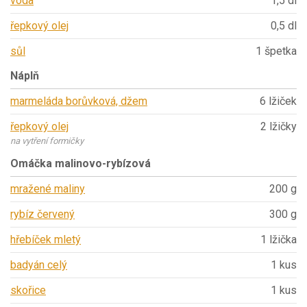
voda
1,5 dl
řepkový olej
0,5 dl
sůl
1 špetka
Náplň
marmeláda borůvková, džem
6 lžiček
řepkový olej
2 lžičky
na vytření formičky
Omáčka malinovo-rybízová
mražené maliny
200 g
rybíz červený
300 g
hřebíček mletý
1 lžička
badyán celý
1 kus
skořice
1 kus