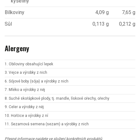
kyseliny
Bílkoviny
4,09 g
7,65 g
Sůl
0,113 g
0,212 g
Alergeny
1. Obiloviny obsahující lepek
3. Vejce a výrobky z nich
6. Sójové boby (sója) a výrobky z nich
7. Mléko a výrobky z něj
8. Suché skořápkové plody, tj. mandle, lískové ořechy, ořechy
9. Celer a výrobky z něj
10. Hořčice a výrobky z ní
11. Sezamová semena (sezam) a výrobky z nich
Přesné informace najdete ve složení konkrétních produktů