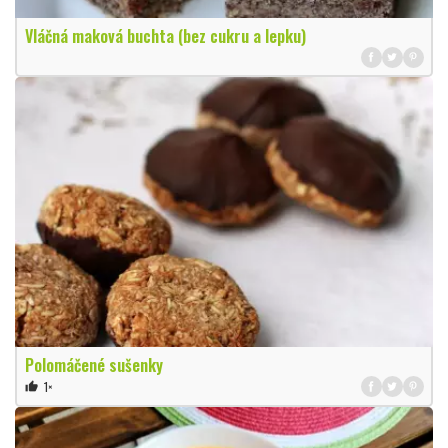
Vláčná maková buchta (bez cukru a lepku)
Polomáčené sušenky
1×
thumb_up