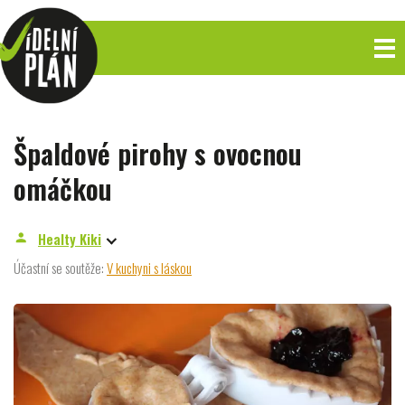
Špaldové pirohy s ovocnou
omáčkou
Healty Kiki
person
Účastní se soutěže:
V kuchyni s láskou