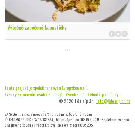
Výtečné zapečené kapustičky
Tento projekt je spolufinancován Evropskou unií.
Zásady zpracování osobních údajů
|
Všeobecné obchodní podmínky
© 2026 Jídelní plán |
info@jidelniplan.cz
VX Systems s.r.o., Vaňkova 1373, Chrudim IV, 537 01 Chrudim
IČ: 04089839, DIČ : CZ04089839, Datum zápisu do OR: 19.5.2015, Společnost vedená
u Krajského soudu v Hradci Králové, spisová značka C 35205