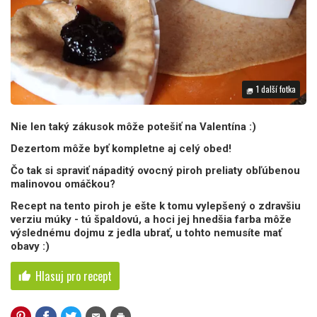
1 další fotka
photo_library
Nie len taký zákusok môže potešiť na Valentína :)
Dezertom môže byť kompletne aj celý obed!
Čo tak si spraviť nápaditý ovocný piroh preliaty obľúbenou
malinovou omáčkou?
Recept na tento piroh je ešte k tomu vylepšený o zdravšiu
verziu múky - tú špaldovú, a hoci jej hnedšia farba môže
výslednému dojmu z jedla ubrať, u tohto nemusíte mať
obavy :)
Hlasuj pro recept
thumb_up
mail
print