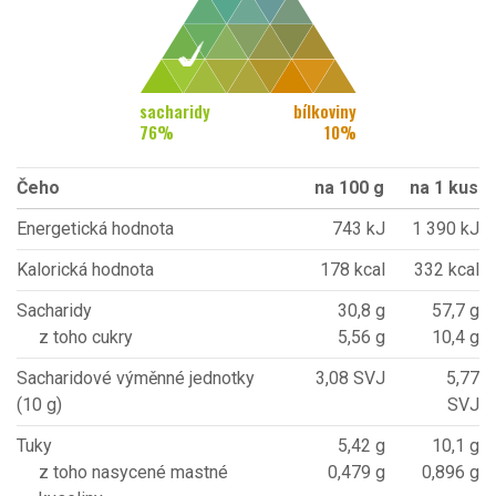
sacharidy
bílkoviny
76
%
10
%
Čeho
na 100 g
na 1 kus
Energetická hodnota
743 kJ
1 390 kJ
Kalorická hodnota
178 kcal
332 kcal
Sacharidy
30,8 g
57,7 g
z toho cukry
5,56 g
10,4 g
Sacharidové výměnné jednotky
3,08 SVJ
5,77
(10 g)
SVJ
Tuky
5,42 g
10,1 g
z toho nasycené mastné
0,479 g
0,896 g