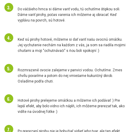
Do väčšieho hrnca si dáme variť vodu, tú ochutíme štipkou soli.
Dáme variť pirohy, počas varenia ich môžeme aj obracať. Keď
vyplávu na povrch, sú hotové.
Keď sú pirohy hotové, môžeme si dať variť našu ovocnú omáčku.
Jej vychutenie nechám na každom z vás, ja som sa riadila mojimi
chuťami a moji "ochutnávači" s ňou boli spokojní :)
Rozmrazené ovocie zalejeme v panvici vodou. Ochutíme. Zmes
chvílu povaríme a potom do nej vmiešame kukuričný škrob.
Osladíme podľa chuti.
Hotové pirohy prelejeme omáčkou a môžeme ich podávať :) Pre
lepší efekt, aby bolo vidno ich náplň, ich môžeme prerezať tak, ako
vidíte na úvodnej fotke :)
Po prerezaní pirohu nie je bohužiaľ vidieť jeho tvar, ale ten efekt