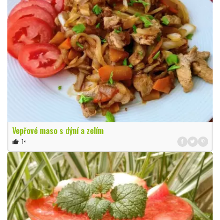
Vepřové maso s dýní a zelím
1×
thumb_up