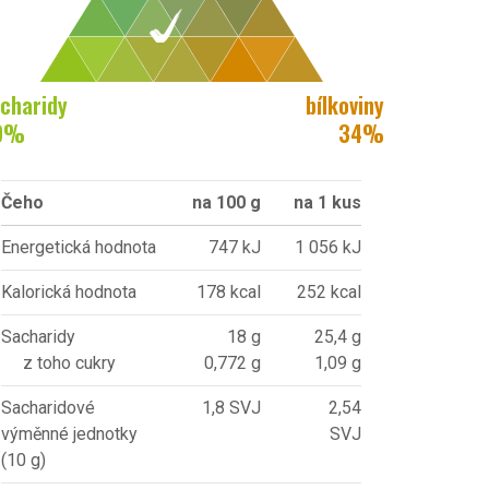
charidy
bílkoviny
9
%
34
%
Čeho
na 100 g
na 1 kus
Energetická hodnota
747 kJ
1 056 kJ
Kalorická hodnota
178 kcal
252 kcal
Sacharidy
18 g
25,4 g
z toho cukry
0,772 g
1,09 g
Sacharidové
1,8 SVJ
2,54
výměnné jednotky
SVJ
(10 g)