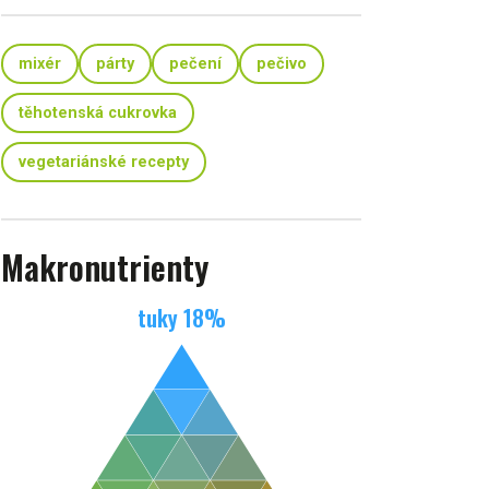
mixér
párty
pečení
pečivo
těhotenská cukrovka
vegetariánské recepty
Makronutrienty
tuky
18
%