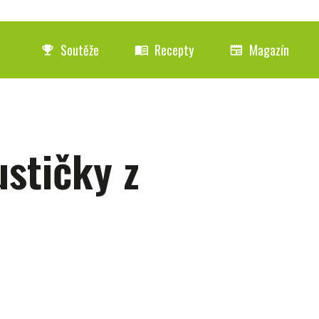
Soutěže
Recepty
Magazín
emoji_events
menu_book
newspaper
stičky z