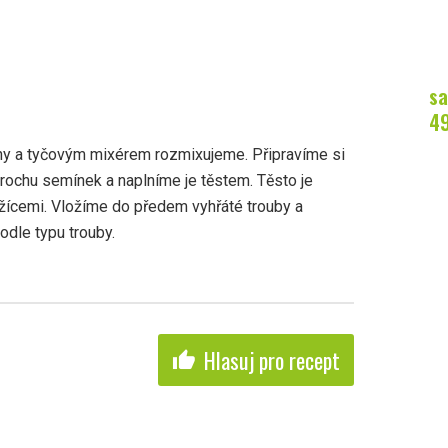
sa
4
y a tyčovým mixérem rozmixujeme. Připravíme si
trochu semínek a naplníme je těstem. Těsto je
lžícemi. Vložíme do předem vyhřáté trouby a
odle typu trouby.
Hlasuj pro recept
thumb_up