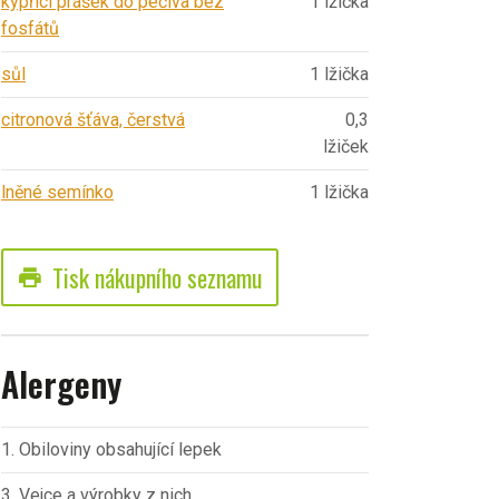
kypřící prášek do pečiva bez
1 lžička
fosfátů
sůl
1 lžička
citronová šťáva, čerstvá
0,3
lžiček
lněné semínko
1 lžička
Tisk nákupního seznamu
print
Alergeny
1. Obiloviny obsahující lepek
3. Vejce a výrobky z nich