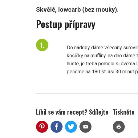
Skvělé, lowcarb (bez mouky).
Postup přípravy
Do nádoby dáme všechny surovin
košíčky na muffiny, na dno dáme 
husté, je třeba pomoci si dvěma 
pečeme na 180 st. asi 30 minut p
Líbil se vám recept? Sdílejte
Tiskněte
mail
print