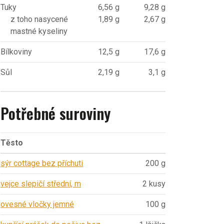
Tuky
6,56 g
9,28 g
z toho nasycené
1,89 g
2,67 g
mastné kyseliny
Bílkoviny
12,5 g
17,6 g
Sůl
2,19 g
3,1 g
Potřebné suroviny
Těsto
sýr cottage bez příchuti
200 g
vejce slepičí střední, m
2 kusy
ovesné vločky jemné
100 g