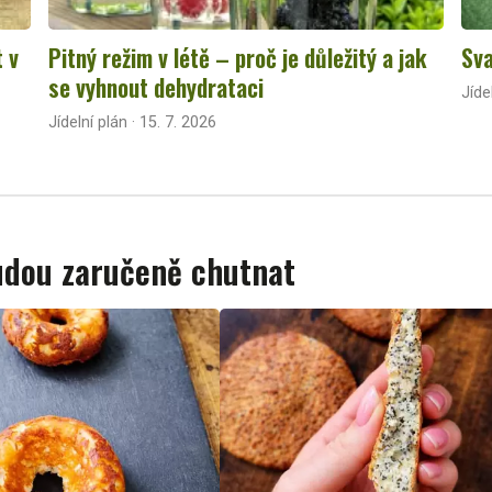
t v
Pitný režim v létě – proč je důležitý a jak
Sva
se vyhnout dehydrataci
Jíde
Jídelní plán · 15. 7. 2026
budou zaručeně chutnat