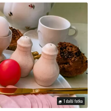
1 další fotka
photo_library