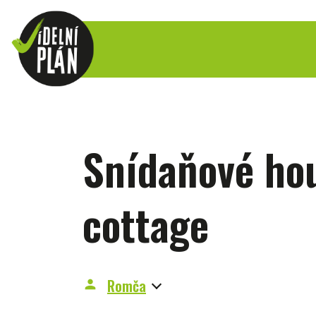
Snídaňové hou
cottage
Romča
person