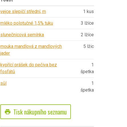
vejce slepičí střední, m
1 kus
mléko polotučné 1,5% tuku
3 lžíce
slunečnicová semínka
2 lžíce
mouka mandlová z mandlových
5 lžic
jader
kypřící prášek do pečiva bez
1
fosfátů
špetka
sůl
1
špetka
Tisk nákupního seznamu
print