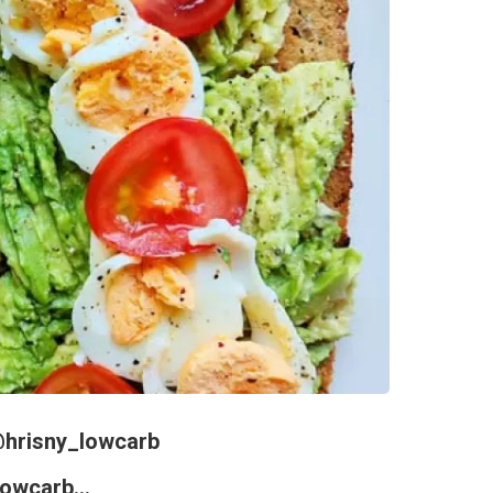
 @hrisny_lowcarb
owcarb...