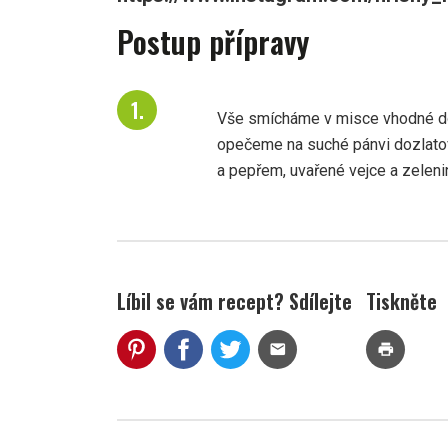
Postup přípravy
Vše smícháme v misce vhodné do 
opečeme na suché pánvi dozlato
a pepřem, uvařené vejce a zeleni
Líbil se vám recept? Sdílejte
Tiskněte
mail
print