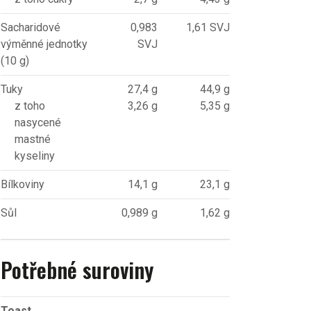
Sacharidové
0,983
1,61 SVJ
výměnné jednotky
SVJ
(10 g)
Tuky
27,4 g
44,9 g
z toho
3,26 g
5,35 g
nasycené
mastné
kyseliny
Bílkoviny
14,1 g
23,1 g
Sůl
0,989 g
1,62 g
Potřebné suroviny
Toast