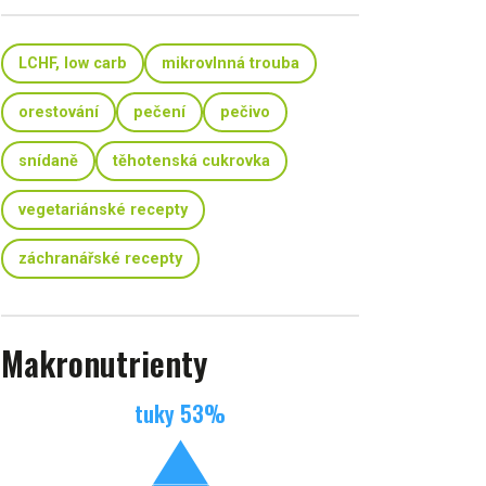
LCHF, low carb
mikrovlnná trouba
orestování
pečení
pečivo
snídaně
těhotenská cukrovka
vegetariánské recepty
záchranářské recepty
Makronutrienty
tuky
53
%