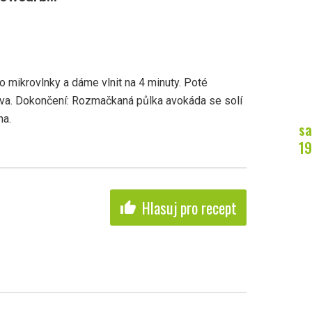
mikrovlnky a dáme vlnit na 4 minuty. Poté
va. Dokončení: Rozmačkaná půlka avokáda se solí
na.
sa
19
Hlasuj pro recept
thumb_up