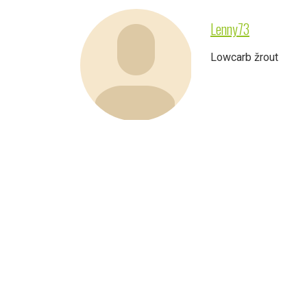
Lenny73
Lowcarb žrout