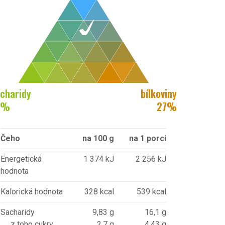
charidy
bílkoviny
%
27
%
Čeho
na 100 g
na 1 porci
Energetická
1 374 kJ
2 256 kJ
hodnota
Kalorická hodnota
328 kcal
539 kcal
Sacharidy
9,83 g
16,1 g
z toho cukry
2,7 g
4,43 g