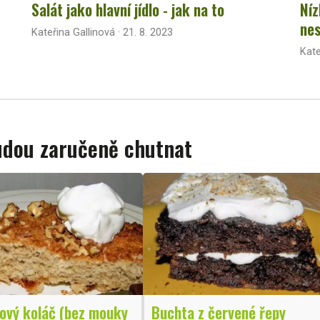
Salát jako hlavní jídlo - jak na to
Níz
nes
Kateřina Gallinová · 21. 8. 2023
Kate
budou zaručeně chutnat
ový koláč (bez mouky
Buchta z červené řepy