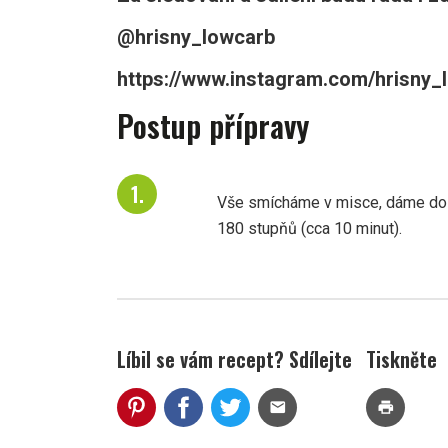
@hrisny_lowcarb
https://www.instagram.com/hrisny_l
Postup přípravy
Vše smícháme v misce, dáme do 
180 stupňů (cca 10 minut).
Líbil se vám recept? Sdílejte
Tiskněte
mail
print