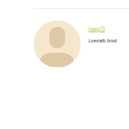
Lenny73
Lowcarb žrout