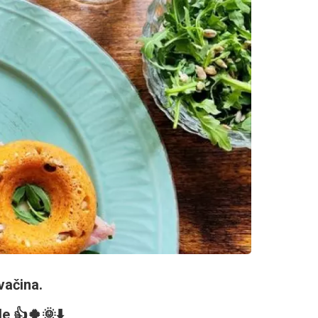
vačina.
de 👍🍀🌞⬇️