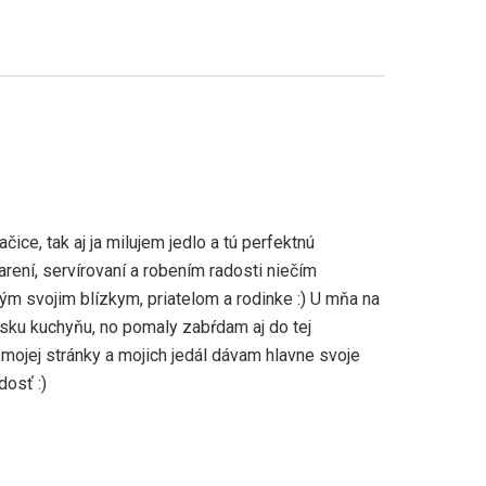
ice, tak aj ja milujem jedlo a tú perfektnú
arení, servírovaní a robením radosti niečím
m svojim blízkym, priatelom a rodinke :) U mňa na
sku kuchyňu, no pomaly zabŕdam aj do tej
 mojej stránky a mojich jedál dávam hlavne svoje
dosť :)