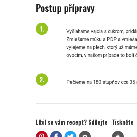
Postup přípravy
Vyšlaháme vajcia s cukrom, prid
Zmiešame múku s PDP a vmiešam
vylejeme na plech, ktorý už má
ovocím, v našom prípade to boli č
Pečieme na 180 stupňov cca 35 m
Líbil se vám recept? Sdílejte
Tiskněte
mail
print