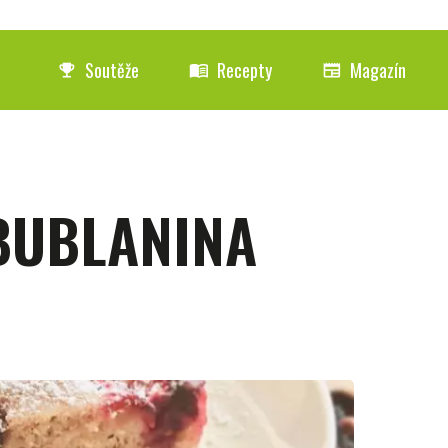
Soutěže
Recepty
Magazín
emoji_events
menu_book
newspaper
BUBLANINA