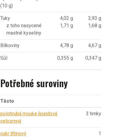
(10 g)
Tuky
4,02 g
3,93 g
z toho nasycené
1,71 g
1,68 g
mastné kyseliny
Bílkoviny
4,78 g
4,67 g
Sůl
0,355 g
0,347 g
Potřebné suroviny
Těsto
polohrubá mouka špaldová
3 hrnky
celozrnná
cukr třtinový
1