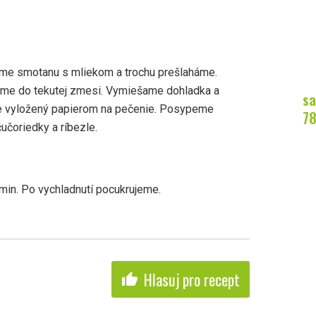
áme smotanu s mliekom a trochu prešlaháme.
e do tekutej zmesi. Vymiešame dohladka a
sa
me vyložený papierom na pečenie. Posypeme
7
učoriedky a ríbezle.
in. Po vychladnutí pocukrujeme.
Hlasuj pro recept
thumb_up