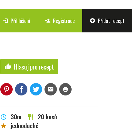
Přihlášení
Registrace
Přidat recept
login
person_add
add_circle
Hlasuj pro recept
thumb_up
mail
print
30m
20 kusů
schedule
restaurant
jednoduché
star