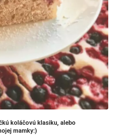
čkú koláčovú klasiku, alebo
mojej mamky:)