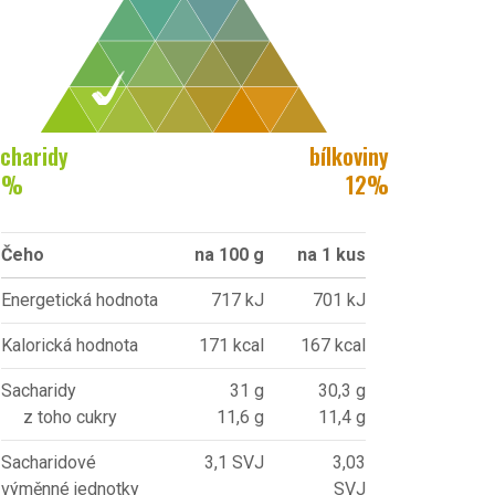
charidy
bílkoviny
8
%
12
%
Čeho
na 100 g
na 1 kus
Energetická hodnota
717 kJ
701 kJ
Kalorická hodnota
171 kcal
167 kcal
Sacharidy
31 g
30,3 g
z toho cukry
11,6 g
11,4 g
Sacharidové
3,1 SVJ
3,03
výměnné jednotky
SVJ