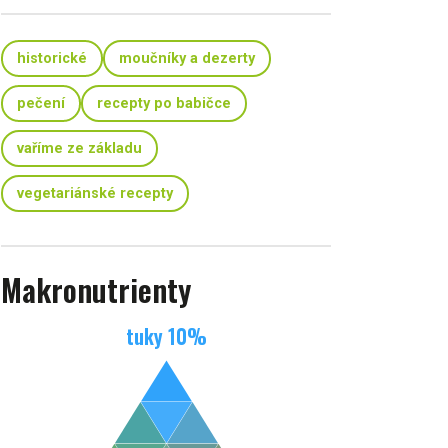
historické
moučníky a dezerty
pečení
recepty po babičce
vaříme ze základu
vegetariánské recepty
Makronutrienty
tuky
10
%