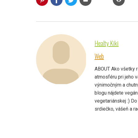
Healty Kiki
Web
ABOUT Ako všetky rač
atmosféru pri jeho v
výnimočným a chutný
blogu nájdete vegán
vegetariánskej :) Do
srdiečko, vášeň a ra