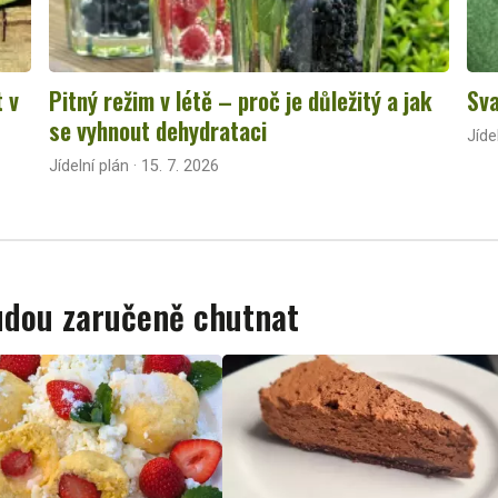
t v
Pitný režim v létě – proč je důležitý a jak
Sva
se vyhnout dehydrataci
Jíde
Jídelní plán · 15. 7. 2026
budou zaručeně chutnat