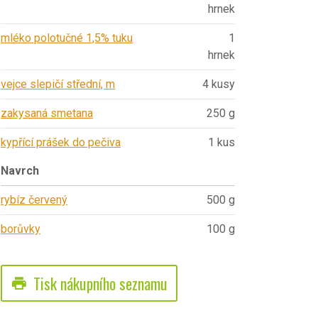
hrnek
mléko polotučné 1,5% tuku
1
hrnek
vejce slepičí střední, m
4 kusy
zakysaná smetana
250 g
kypřící prášek do pečiva
1 kus
Navrch
rybíz červený
500 g
borůvky
100 g
Tisk nákupního seznamu
print