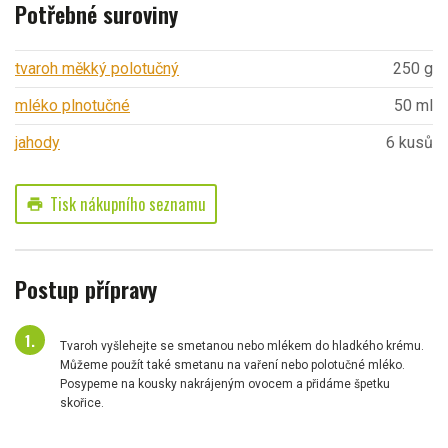
Potřebné suroviny
tvaroh měkký polotučný
250 g
mléko plnotučné
50 ml
jahody
6 kusů
Tisk nákupního seznamu
print
Postup přípravy
Tvaroh vyšlehejte se smetanou nebo mlékem do hladkého krému.
Můžeme použít také smetanu na vaření nebo polotučné mléko.
Posypeme na kousky nakrájeným ovocem a přidáme špetku
skořice.