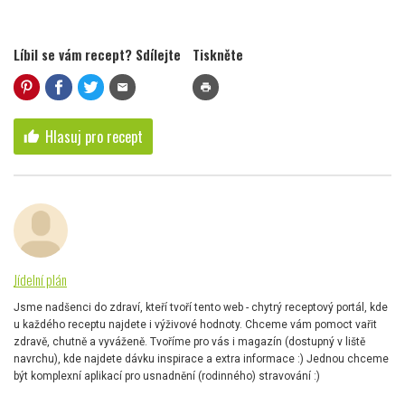
Líbil se vám recept? Sdílejte
Tiskněte
mail
print
Hlasuj pro recept
thumb_up
Jídelní plán
Jsme nadšenci do zdraví, kteří tvoří tento web - chytrý receptový portál, kde
u každého receptu najdete i výživové hodnoty. Chceme vám pomoct vařit
zdravě, chutně a vyváženě. Tvoříme pro vás i magazín (dostupný v liště
navrchu), kde najdete dávku inspirace a extra informace :) Jednou chceme
být komplexní aplikací pro usnadnění (rodinného) stravování :)