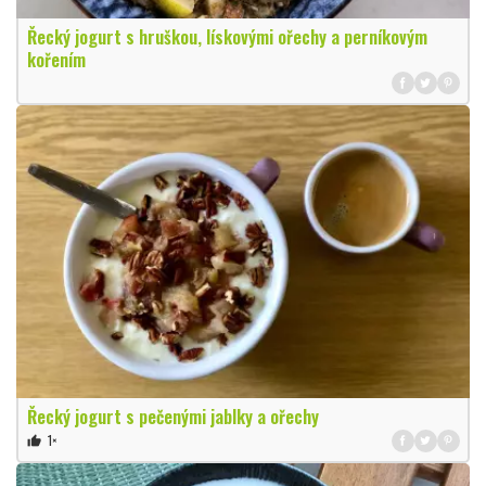
Řecký jogurt s hruškou, lískovými ořechy a perníkovým
kořením
Řecký jogurt s pečenými jablky a ořechy
1×
thumb_up