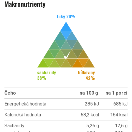
Makronutrienty
tuky
20
%
sacharidy
bílkoviny
38
%
42
%
Čeho
na 100 g
na 1 porci
Energetická hodnota
285 kJ
685 kJ
Kalorická hodnota
68,2 kcal
164 kcal
Sacharidy
5,26 g
12,6 g