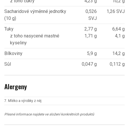
z toho cukry
4,23 g
10,2 g
Sacharidové výměnné jednotky
0,526
1,26 SVJ
(10 g)
SVJ
Tuky
2,77 g
6,64 g
z toho nasycené mastné
1,71 g
4,1 g
kyseliny
Bílkoviny
5,9 g
14,2 g
Sůl
0,047 g
0,112 g
Alergeny
7. Mléko a výrobky z něj
Přesné informace najdete ve složení konkrétních produktů