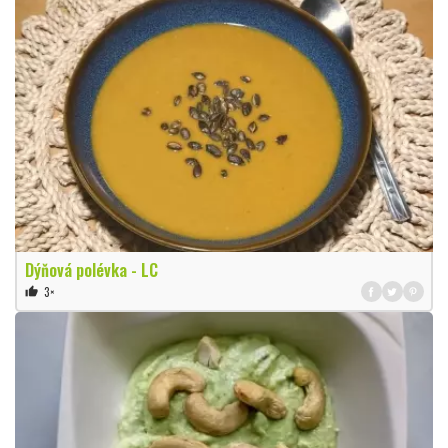
Dýňová polévka - LC
3×
thumb_up