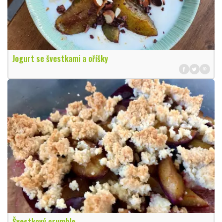
Jogurt se švestkami a oříšky
Švestkový crumble