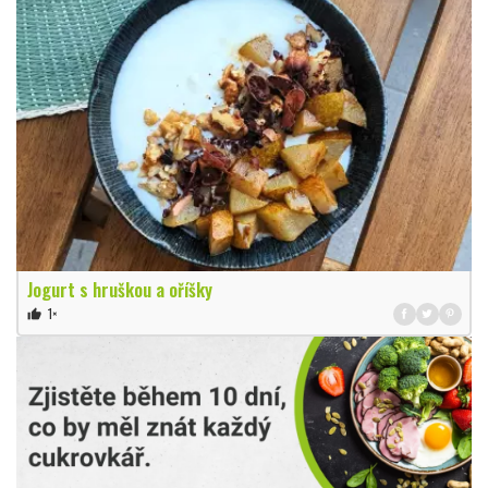
Jogurt s hruškou a oříšky
1×
thumb_up