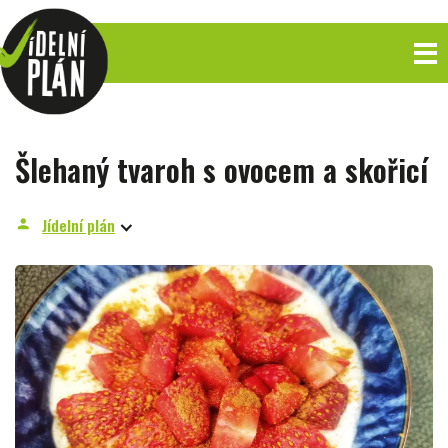
Šlehaný tvaroh s ovocem a skořicí
Jídelní plán
person