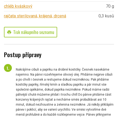
chléb kváskový
70 g
rajčata sterilovaná, krájená, drcená
0,3 kusů
Tisk nákupního seznamu
print
Postup přípravy
Nakrájíme cibuli a papriku na drobné kostičky. Česnek nasekáme
najemno. Na pánvi rozehřejeme olivový olej. Přidáme nejprve cibuli
a po chvíli i česnek a restujeme dokud nezměknou. Pak přidáme
kostičky papriky, římský kmín a sladkou papriku a pár minut vše
společně opékáme, dokud paprika nezměkne. Pokud máme radši
pálivější chutě můžeme přidat i trochu chill Do pánve přidáme část
konzervy krájených rajčat a necháme směs probublávat asi 10
minut, dokud nezhoustne a zelenina nezměkne. Já někdy přiklápím
pánev i poklicí, aby se vaření urychlilo. Ve směsi vytvoříme dvě
menší prohlubně a do každé rozklepneme vejce. Pánev přikryjeme