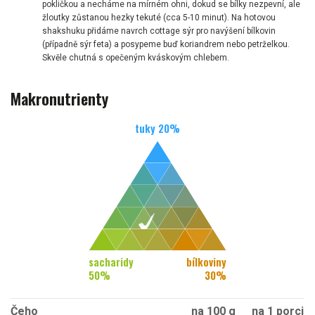
pokličkou a necháme na mírném ohni, dokud se bílky nezpevní, ale
žloutky zůstanou hezky tekuté (cca 5-10 minut). Na hotovou
shakshuku přidáme navrch cottage sýr pro navýšení bílkovin
(případně sýr feta) a posypeme buď koriandrem nebo petrželkou.
Skvěle chutná s opečeným kváskovým chlebem.
Makronutrienty
tuky
20
%
sacharidy
bílkoviny
50
%
30
%
Čeho
na 100 g
na 1 porci