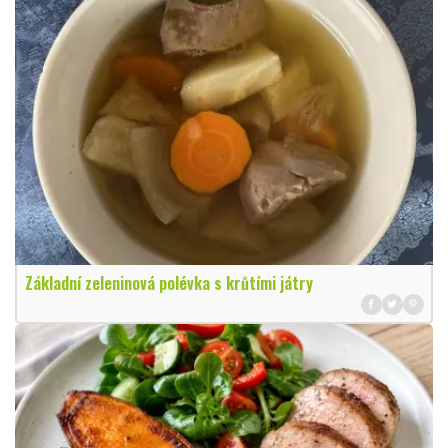
Základní zeleninová polévka s krůtími játry