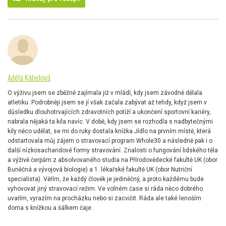
Adéla Kábelová
O výživu jsem se zběžně zajímala již v mládí, kdy jsem závodně dělala
atletiku. Podrobněji jsem se jí však začala zabývat až tehdy, když jsem v
důsledku dlouhotrvajících zdravotních potíží a ukončení sportovní kariéry,
nabrala nějaká ta kila navíc. V době, kdy jsem se rozhodla s nadbytečnými
kily něco udělat, se mi do ruky dostala knížka Jídlo na prvním místě, která
odstartovala můj zájem o stravovací program Whole30 a následně pak i o
další nízkosacharidové formy stravování. Znalosti o fungování lidského těla
a výživě čerpám z absolvovaného studia na Přírodovědecké fakultě UK (obor
Buněčná a vývojová biologie) a 1. lékařské fakultě UK (obor Nutriční
specialista). Věřím, že každý člověk je jediněčný, a proto každému bude
vyhovovat jiný stravovací režim. Ve volném čase si ráda něco dobrého
uvařím, vyrazím na procházku nebo si zacvičit. Ráda ale také lenoším
doma s knížkou a šálkem čaje.