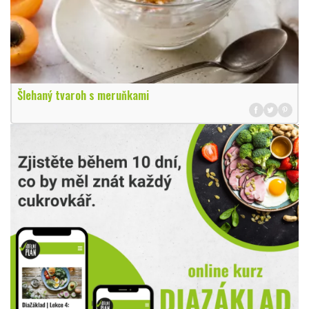
Šlehaný tvaroh s meruňkami