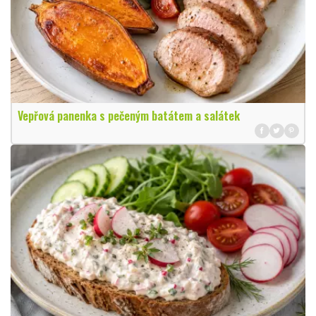
Vepřová panenka s pečeným batátem a salátek