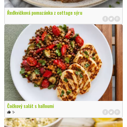
Ředkvičková pomazánka z cottage sýru
Čočkový salát s halloumi
1×
thumb_up