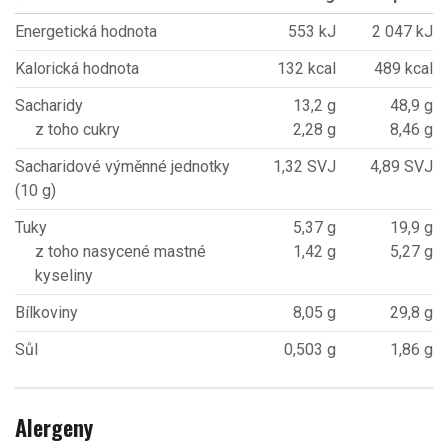
Energetická hodnota
553 kJ
2 047 kJ
Kalorická hodnota
132 kcal
489 kcal
Sacharidy
13,2 g
48,9 g
z toho cukry
2,28 g
8,46 g
Sacharidové výměnné jednotky
1,32 SVJ
4,89 SVJ
(10 g)
Tuky
5,37 g
19,9 g
z toho nasycené mastné
1,42 g
5,27 g
kyseliny
Bílkoviny
8,05 g
29,8 g
Sůl
0,503 g
1,86 g
Alergeny