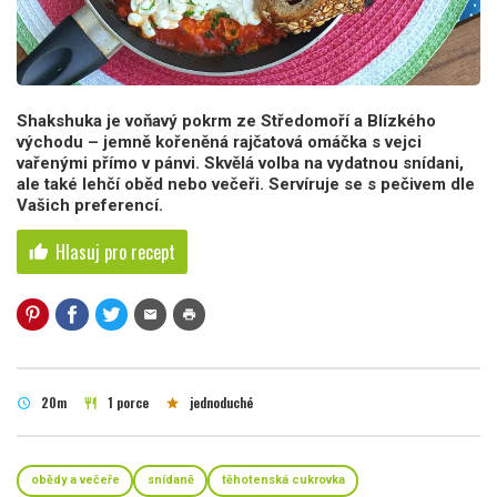
Shakshuka je voňavý pokrm ze Středomoří a Blízkého
východu – jemně kořeněná rajčatová omáčka s vejci
vařenými přímo v pánvi. Skvělá volba na vydatnou snídani,
ale také lehčí oběd nebo večeři. Servíruje se s pečivem dle
Vašich preferencí.
Hlasuj pro recept
thumb_up
mail
print
20m
1 porce
jednoduché
schedule
restaurant
star
obědy a večeře
snídaně
těhotenská cukrovka