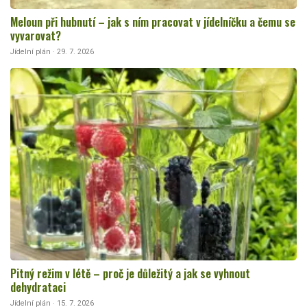
Meloun při hubnutí – jak s ním pracovat v jídelníčku a čemu se
vyvarovat?
Jídelní plán · 29. 7. 2026
Pitný režim v létě – proč je důležitý a jak se vyhnout
dehydrataci
Jídelní plán · 15. 7. 2026