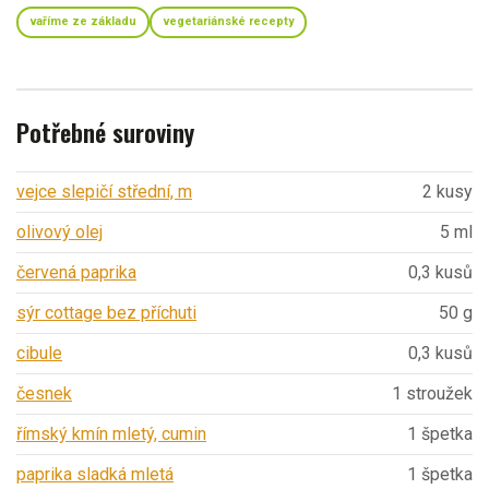
vaříme ze základu
vegetariánské recepty
Potřebné suroviny
vejce slepičí střední, m
2 kusy
olivový olej
5 ml
červená paprika
0,3 kusů
sýr cottage bez příchuti
50 g
cibule
0,3 kusů
česnek
1 stroužek
římský kmín mletý, cumin
1 špetka
paprika sladká mletá
1 špetka