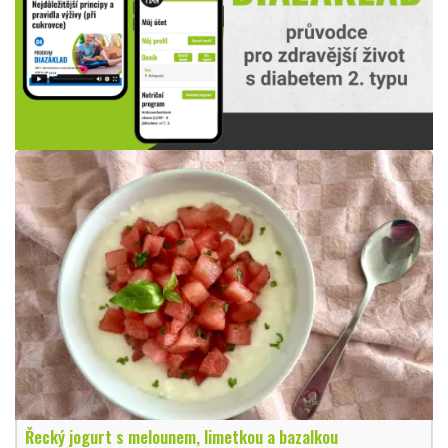
Řecký jogurt s melounem, limetkou a bazalkou