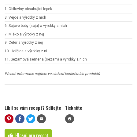
1. Obiloviny obsahující lepek
3. Vejce a výrobky z nich
6. Sójové boby (sója) a výrobky z nich
7. Mléko a výrobky z něj
9. Celer a výrobky z něj
10. Hořčice a výrobky z ní
11. Sezamová semena (sezam) a výrobky z nich
Přesné informace najdete ve složení konkrétních produktů
Líbil se vám recept? Sdílejte
Tiskněte
mail
print
Hlasuj pro recept
thumb_up