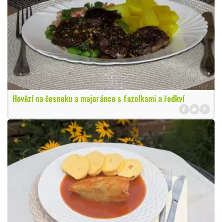
Hovězí na česneku a majoránce s fazolkami a ředkví