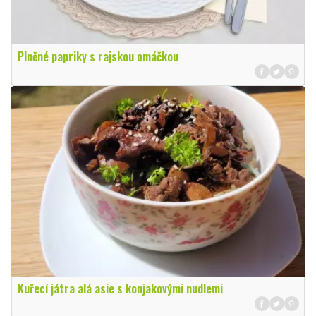
Plněné papriky s rajskou omáčkou
Kuřecí játra alá asie s konjakovými nudlemi