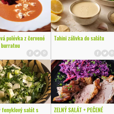
vá polévka z červené
Tahini zálivka do salátu
 burratou
 fenyklový salát s
ZELNÝ SALÁT + PEČENÉ