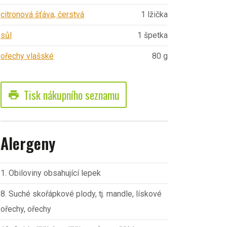
citronová šťáva, čerstvá
1 lžička
sůl
1 špetka
ořechy vlašské
80 g
Tisk nákupního seznamu
print
Alergeny
1. Obiloviny obsahující lepek
8. Suché skořápkové plody, tj. mandle, lískové
ořechy, ořechy