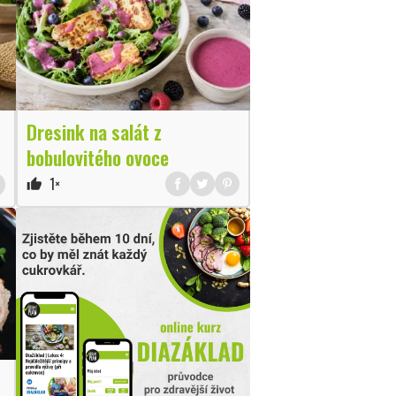
Dresink na salát z
bobulovitého ovoce
1×
thumb_up