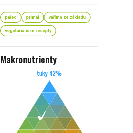
paleo
primal
vaříme ze základu
vegetariánské recepty
Makronutrienty
tuky
42
%