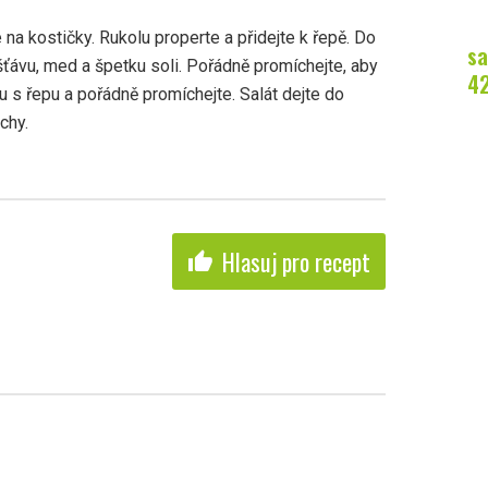
na kostičky. Rukolu properte a přidejte k řepě. Do
sa
šťávu, med a špetku soli. Pořádně promíchejte, aby
4
olu s řepu a pořádně promíchejte. Salát dejte do
chy.
Hlasuj pro recept
thumb_up