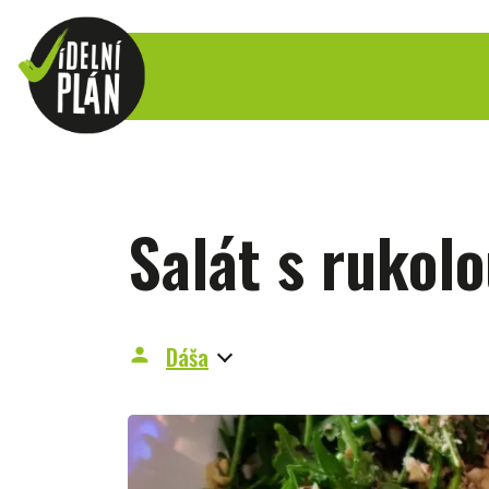
Salát s rukol
Dáša
person