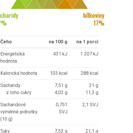
charidy
bílkoviny
2
%
17
%
Čeho
na 100 g
na 1 porci
Energetická
431 kJ
1 207 kJ
hodnota
Kalorická hodnota
103 kcal
288 kcal
Sacharidy
7,51 g
21 g
z toho cukry
4,03 g
11,3 g
Sacharidové
0,751
2,1 SVJ
výměnné jednotky
SVJ
(10 g)
Tuky
7,53 g
21,1 g