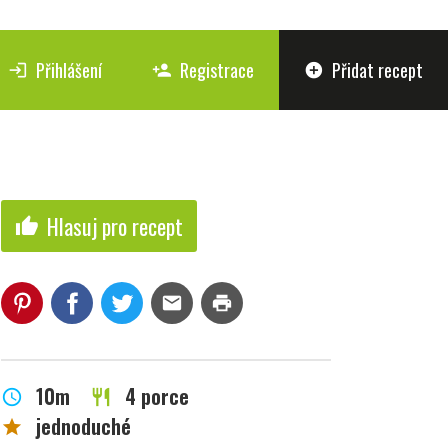
Přihlášení
Registrace
Přidat recept
login
person_add
add_circle
Hlasuj pro recept
thumb_up
mail
print
10m
4 porce
schedule
restaurant
jednoduché
star