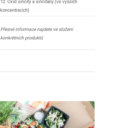
12. Oxid siřičitý a siřičitany (ve vyšších
koncentracích)
Přesné informace najdete ve složení
konkrétních produktů