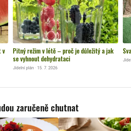
t v
Pitný režim v létě – proč je důležitý a jak
Sva
se vyhnout dehydrataci
Jíde
Jídelní plán · 15. 7. 2026
budou zaručeně chutnat