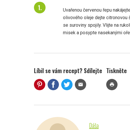
Uvařenou červenou řepu nakájejte 
olivového oleje dejte citronovou 
se suroviny spojily. Vlijte na ruk
misek a posypte nasekanými oře
Líbil se vám recept? Sdílejte
Tiskněte
mail
print
Dáša