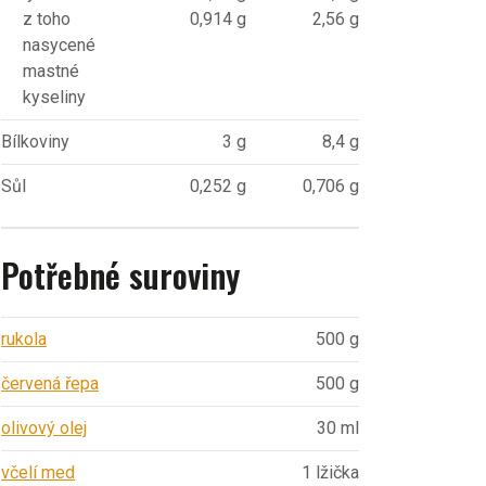
z toho
0,914 g
2,56 g
nasycené
mastné
kyseliny
Bílkoviny
3 g
8,4 g
Sůl
0,252 g
0,706 g
Potřebné suroviny
rukola
500 g
červená řepa
500 g
olivový olej
30 ml
včelí med
1 lžička