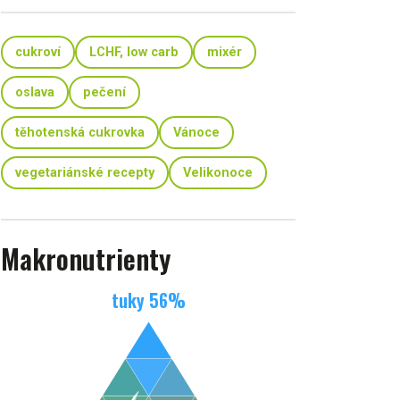
cukroví
LCHF, low carb
mixér
oslava
pečení
těhotenská cukrovka
Vánoce
vegetariánské recepty
Velikonoce
Makronutrienty
tuky
56
%