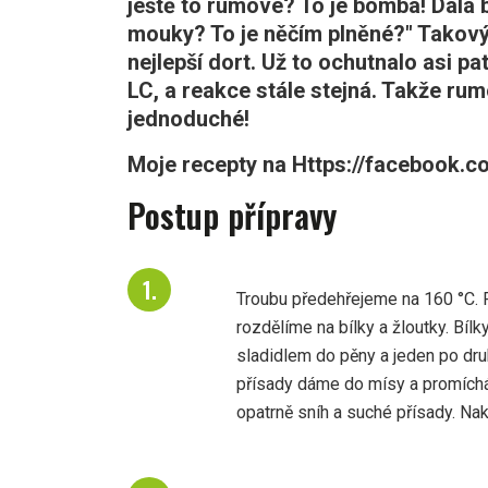
ještě to rumové? To je bomba! Dala b
mouky? To je něčím plněné?" Takový
nejlepší dort. Už to ochutnalo asi pa
LC, a reakce stále stejná. Takže rum
jednoduché!
Moje recepty na Https://facebook.
Postup přípravy
Troubu předehřejeme na 160 °C.
rozdělíme na bílky a žloutky. Bí
sladidlem do pěny a jeden po dr
přísady dáme do mísy a promích
opatrně sníh a suché přísady. Nak