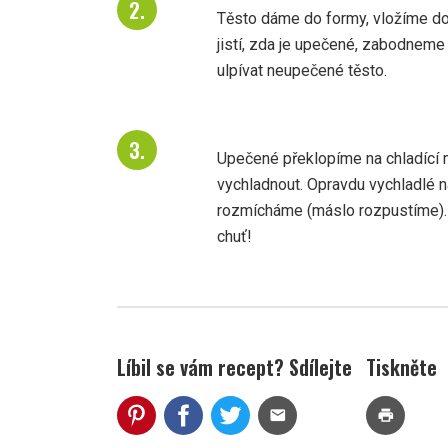
Těsto dáme do formy, vložíme do
jistí, zda je upečené, zabodneme d
ulpívat neupečené těsto.
Upečené překlopíme na chladící 
vychladnout. Opravdu vychladlé 
rozmícháme (máslo rozpustíme).
chuť!
Líbil se vám recept? Sdílejte
Tiskněte
mail
print