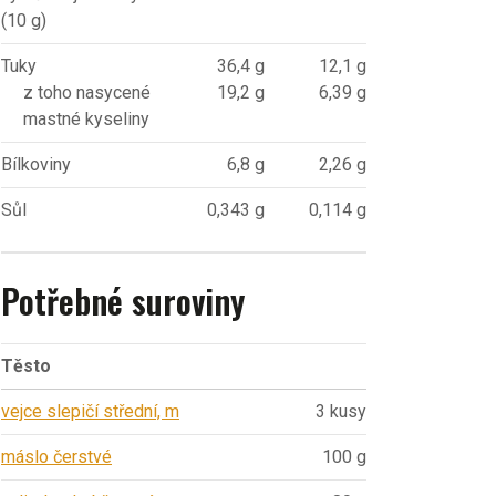
(10 g)
Tuky
36,4 g
12,1 g
z toho nasycené
19,2 g
6,39 g
mastné kyseliny
Bílkoviny
6,8 g
2,26 g
Sůl
0,343 g
0,114 g
Potřebné suroviny
Těsto
vejce slepičí střední, m
3 kusy
máslo čerstvé
100 g