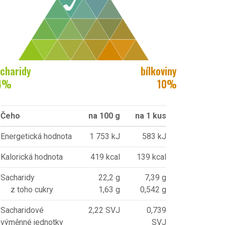
charidy
bílkoviny
4
%
10
%
Čeho
na 100 g
na 1 kus
Energetická hodnota
1 753 kJ
583 kJ
Kalorická hodnota
419 kcal
139 kcal
Sacharidy
22,2 g
7,39 g
z toho cukry
1,63 g
0,542 g
Sacharidové
2,22 SVJ
0,739
výměnné jednotky
SVJ