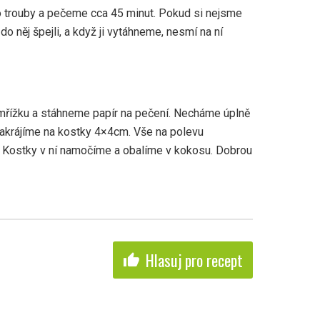
 trouby a pečeme cca 45 minut. Pokud si nejsme
o něj špejli, a když ji vytáhneme, nesmí na ní
mřížku a stáhneme papír na pečení. Necháme úplně
nakrájíme na kostky 4×4cm. Vše na polevu
 Kostky v ní namočíme a obalíme v kokosu. Dobrou
Hlasuj pro recept
thumb_up