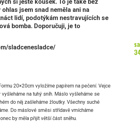
ych si ještě kousek. To je také bez
 ohlas jsem snad neměla ani na
tnáct lidí, podotýkám nestravujících se
ová bomba. Doporučuji, je to
sa
com/sladcenesladce/
3
 Formu 20×20cm vyložíme papírem na pečení. Vejce
lky vyšleháme na tuhý sníh. Máslo vyšleháme se
uhém do něj zašleháme žloutky. Všechny suché
áme. Do máslové směsi střídavě vmícháme
onec by měla přijít větší část sněhu.