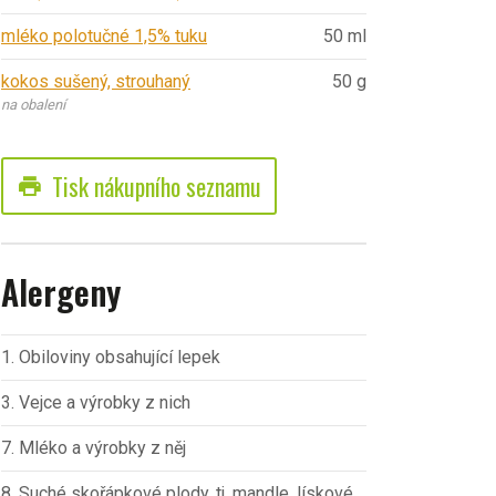
mléko polotučné 1,5% tuku
50 ml
kokos sušený, strouhaný
50 g
na obalení
Tisk nákupního seznamu
print
Alergeny
1. Obiloviny obsahující lepek
3. Vejce a výrobky z nich
7. Mléko a výrobky z něj
8. Suché skořápkové plody, tj. mandle, lískové