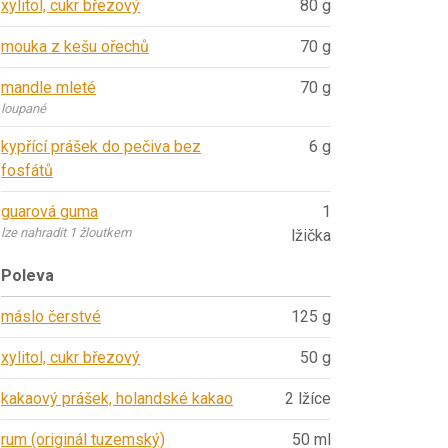
xylitol, cukr březový
80 g
mouka z kešu ořechů
70 g
mandle mleté
70 g
loupané
kypřící prášek do pečiva bez
6 g
fosfátů
guarová guma
1
lze nahradit 1 žloutkem
lžička
Poleva
máslo čerstvé
125 g
xylitol, cukr březový
50 g
kakaový prášek, holandské kakao
2 lžíce
rum (originál tuzemský)
50 ml