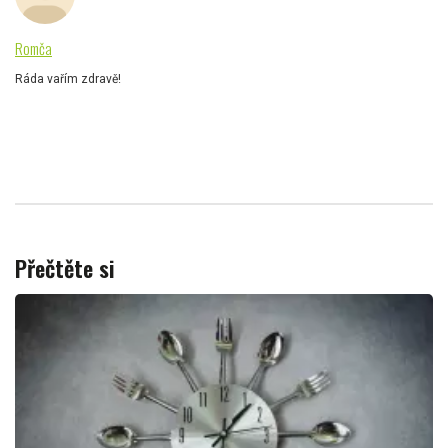
Romča
Ráda vařím zdravě!
Přečtěte si