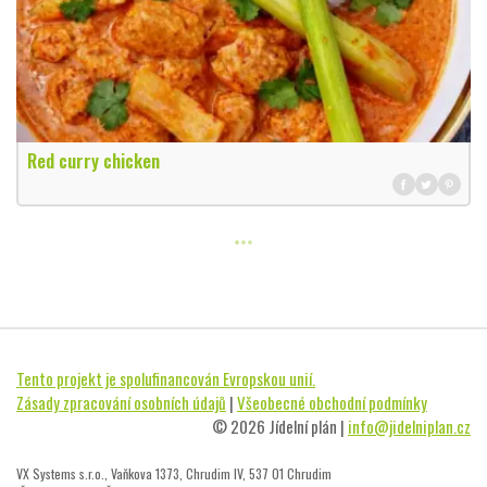
Red curry chicken
Tento projekt je spolufinancován Evropskou unií.
Zásady zpracování osobních údajů
|
Všeobecné obchodní podmínky
© 2026 Jídelní plán |
info@jidelniplan.cz
VX Systems s.r.o., Vaňkova 1373, Chrudim IV, 537 01 Chrudim