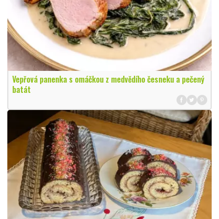
Vepřová panenka s omáčkou z medvědího česneku a pečený
batát