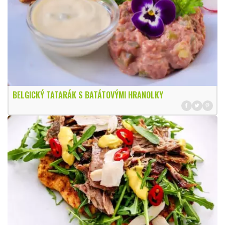
BELGICKÝ TATARÁK S BATÁTOVÝMI HRANOLKY