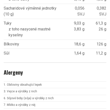
Sacharidové výměnné jednotky
0,056
0,382
(10 g)
SVJ
SVJ
Tuky
9,03 g
61,3 g
z toho nasycené mastné
3,83 g
26 g
kyseliny
Bílkoviny
18,6 g
126 g
Sůl
1,64 g
11,2 g
Alergeny
1. Obiloviny obsahující lepek
3. Vejce a výrobky z nich
6. Sójové boby (sója) a výrobky z nich
7. Mléko a výrobky z něj