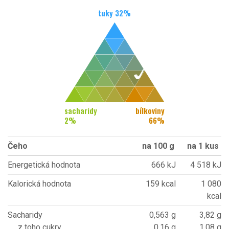
tuky
32
%
sacharidy
bílkoviny
2
%
66
%
Čeho
na 100 g
na 1 kus
Energetická hodnota
666 kJ
4 518 kJ
Kalorická hodnota
159 kcal
1 080
kcal
Sacharidy
0,563 g
3,82 g
z toho cukry
0,16 g
1,08 g