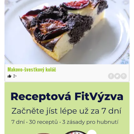
Makovo-švestkový koláč
2×
thumb_up