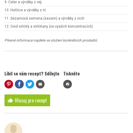
9. Celer a výrobky z něj
10. Hořčice a výrobky z ní
11. Sezamová semena (sezam) a výrobky z nich
12. Oxid siřičitý a siřičitany (ve vyšších koncentracích)
Přesné informace najdete ve složení konkrétních produktů
Líbil se vám recept? Sdílejte
Tiskněte
mail
print
Hlasuj pro recept
thumb_up