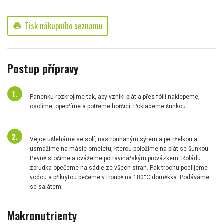
Tisk nákupního seznamu
print
Postup přípravy
Panenku rozkrojíme tak, aby vznikl plát a přes fólii naklepeme,
osolíme, opepříme a potřeme hořčicí. Poklademe šunkou.
Vejce ušleháme se solí, nastrouhaným sýrem a petrželkou a
usmažíme na másle omeletu, kterou položíme na plát se šunkou.
Pevně stočíme a ovážeme potravinářským provázkem. Roládu
zprudka opečeme na sádle ze všech stran. Pak trochu podlijeme
vodou a přikrytou pečeme v troubě na 180°C doměkka. Podáváme
se salátem.
Makronutrienty