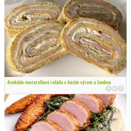
Avokádo-mozarellová roláda s kozím sýrem a šunkou