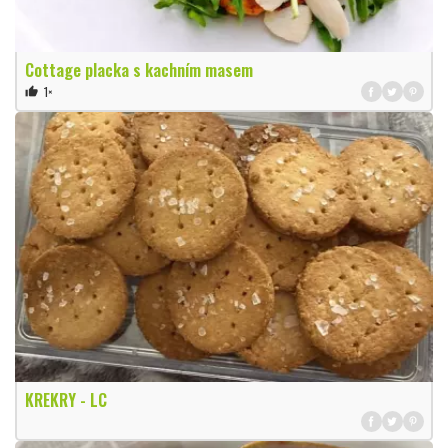
Cottage placka s kachním masem
1×
thumb_up
KREKRY - LC