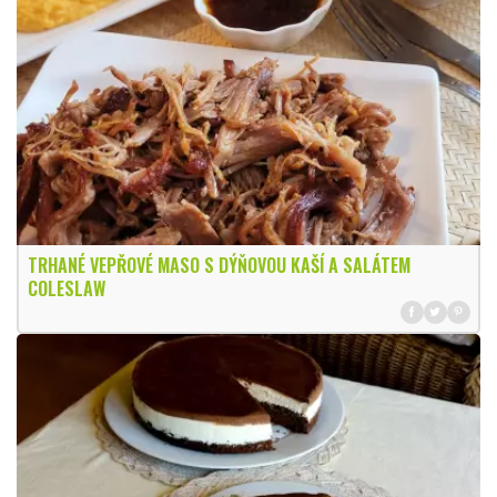
TRHANÉ VEPŘOVÉ MASO S DÝŇOVOU KAŠÍ A SALÁTEM
COLESLAW