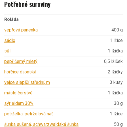
Potřebné suroviny
Roláda
vepřová panenka
400 g
sádlo
1 lžíce
sůl
1 lžička
pepř černý mletý
0,5 lžiček
hořčice dijonská
2 lžičky
vejce slepičí střední, m
3 kusy
máslo čerstvé
1 lžička
sýr eidam 30%
30 g
petrželka, petrželová nať
1 lžíce
šunka sušená, schwarzwaldská šunka
50 g