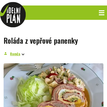
Roláda z vepřové panenky
Romča
person