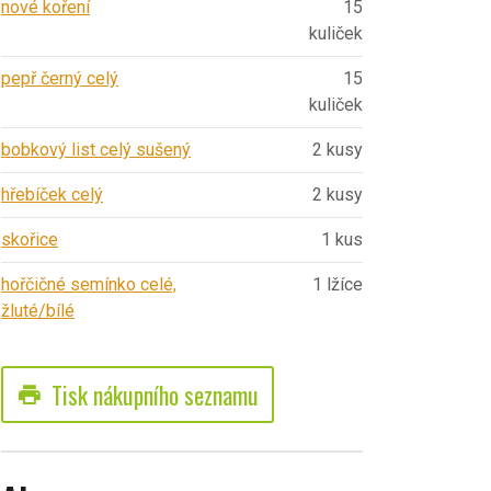
nové koření
15
kuliček
pepř černý celý
15
kuliček
bobkový list celý sušený
2 kusy
hřebíček celý
2 kusy
skořice
1 kus
hořčičné semínko celé,
1 lžíce
žluté/bílé
Tisk nákupního seznamu
print