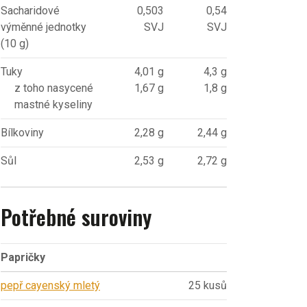
Sacharidové
0,503
0,54
výměnné jednotky
SVJ
SVJ
(10 g)
Tuky
4,01 g
4,3 g
z toho nasycené
1,67 g
1,8 g
mastné kyseliny
Bílkoviny
2,28 g
2,44 g
Sůl
2,53 g
2,72 g
Potřebné suroviny
Papričky
pepř cayenský mletý
25 kusů