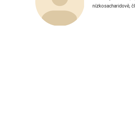
nízkosacharidově, člo