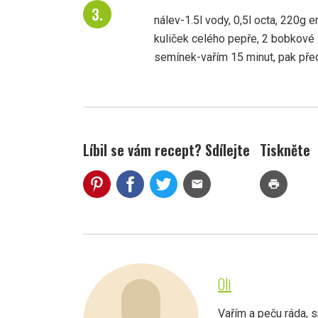
nálev-1.5l vody, 0,5l octa, 220g e
kuliček celého pepře, 2 bobkové li
semínek-vařím 15 minut, pak pře
Líbil se vám recept? Sdílejte
Tiskněte
mail
print
Oli
Vařím a peču ráda, s