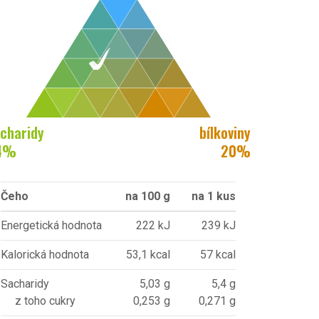
charidy
bílkoviny
4
%
20
%
Čeho
na 100 g
na 1 kus
Energetická hodnota
222 kJ
239 kJ
Kalorická hodnota
53,1 kcal
57 kcal
Sacharidy
5,03 g
5,4 g
z toho cukry
0,253 g
0,271 g