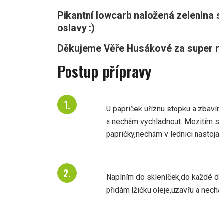
Pikantní lowcarb naložená zelenina s
oslavy :)
Děkujeme Věře Husákové za super re
Postup přípravy
U papriček uříznu stopku a zbav
a nechám vychladnout. Mezitím 
papričky,nechám v lednici nastoja
Naplním do skleniček,do každé dá
přidám lžičku oleje,uzavřu a nech