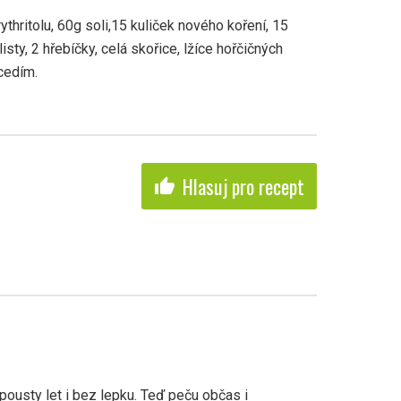
rythritolu, 60g soli,15 kuliček nového koření, 15
sty, 2 hřebíčky, celá skořice, lžíce hořčičných
cedím.
Hlasuj pro recept
thumb_up
pousty let i bez lepku. Teď peču občas i