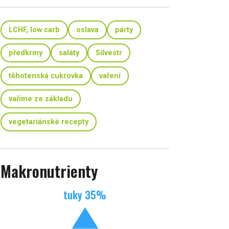
LCHF, low carb
oslava
párty
předkrmy
saláty
Silvestr
těhotenská cukrovka
vaření
vaříme ze základu
vegetariánské recepty
Makronutrienty
tuky
35
%