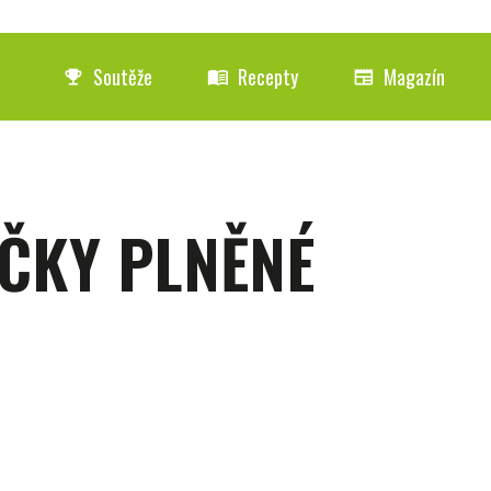
Soutěže
Recepty
Magazín
emoji_events
menu_book
newspaper
IČKY PLNĚNÉ