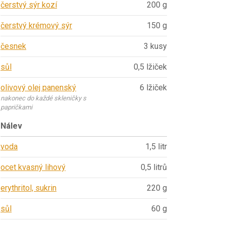
čerstvý sýr kozí
200 g
čerstvý krémový sýr
150 g
česnek
3 kusy
sůl
0,5 lžiček
olivový olej panenský
6 lžiček
nakonec do každé skleničky s
papričkami
Nálev
voda
1,5 litr
ocet kvasný lihový
0,5 litrů
erythritol, sukrin
220 g
sůl
60 g