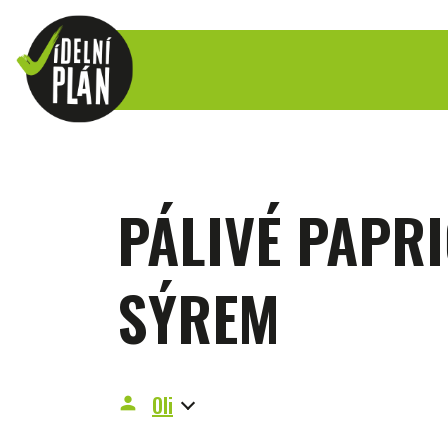
PÁLIVÉ PAPR
SÝREM
Oli
person