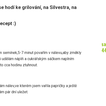
e hodí ke grilování, na Silvestra, na
cept :)
sa
4
ím semínek,5-7 minut povařím v nálevu,aby změkly
si udělám náplň a cukrářským sáčkem naplním
to cca hodinu ztuhnout.
m nálev,ve kterém jsem vařila papričky a ještě
ám pár dní uležet.