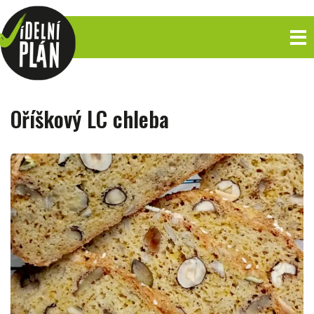
Oříškový LC chleba