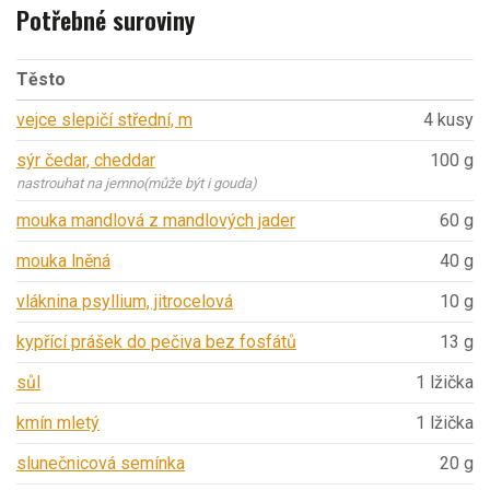
Potřebné suroviny
Těsto
vejce slepičí střední, m
4 kusy
sýr čedar, cheddar
100 g
nastrouhat na jemno(může být i gouda)
mouka mandlová z mandlových jader
60 g
mouka lněná
40 g
vláknina psyllium, jitrocelová
10 g
kypřící prášek do pečiva bez fosfátů
13 g
sůl
1 lžička
kmín mletý
1 lžička
slunečnicová semínka
20 g