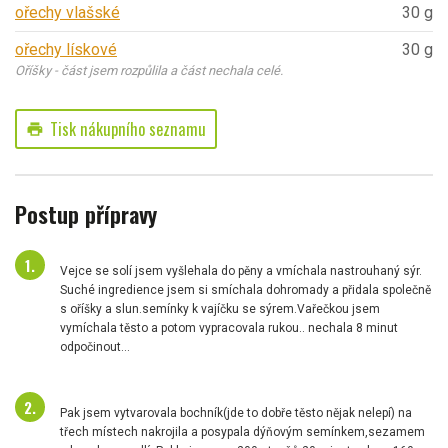
ořechy vlašské
30 g
ořechy lískové
30 g
Oříšky - část jsem rozpůlila a část nechala celé.
Tisk nákupního seznamu
print
Postup přípravy
Vejce se solí jsem vyšlehala do pěny a vmíchala nastrouhaný sýr.
Suché ingredience jsem si smíchala dohromady a přidala společně
s oříšky a slun.semínky k vajíčku se sýrem.Vařečkou jsem
vymíchala těsto a potom vypracovala rukou.. nechala 8 minut
odpočinout…
Pak jsem vytvarovala bochník(jde to dobře těsto nějak nelepí) na
třech místech nakrojila a posypala dýňovým semínkem,sezamem