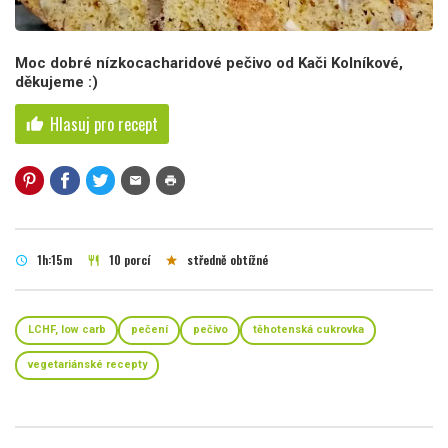
Moc dobré nízkocacharidové pečivo od Kači Kolníkové,
děkujeme :)
Hlasuj pro recept
thumb_up
mail
print
1h:15m
10 porcí
středně obtížné
schedule
restaurant
star
LCHF, low carb
pečení
pečivo
těhotenská cukrovka
vegetariánské recepty