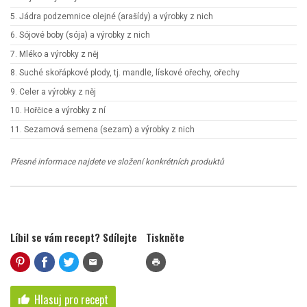
5. Jádra podzemnice olejné (arašídy) a výrobky z nich
6. Sójové boby (sója) a výrobky z nich
7. Mléko a výrobky z něj
8. Suché skořápkové plody, tj. mandle, lískové ořechy, ořechy
9. Celer a výrobky z něj
10. Hořčice a výrobky z ní
11. Sezamová semena (sezam) a výrobky z nich
Přesné informace najdete ve složení konkrétních produktů
Líbil se vám recept? Sdílejte
Tiskněte
mail
print
Hlasuj pro recept
thumb_up