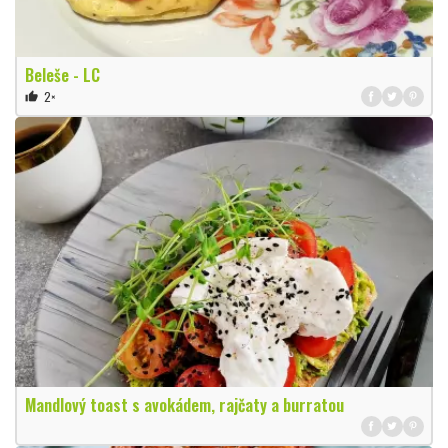
Beleše - LC
2×
thumb_up
Mandlový toast s avokádem, rajčaty a burratou