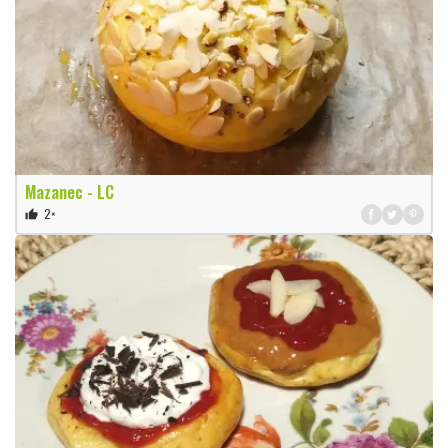
Mazanec - LC
2×
thumb_up