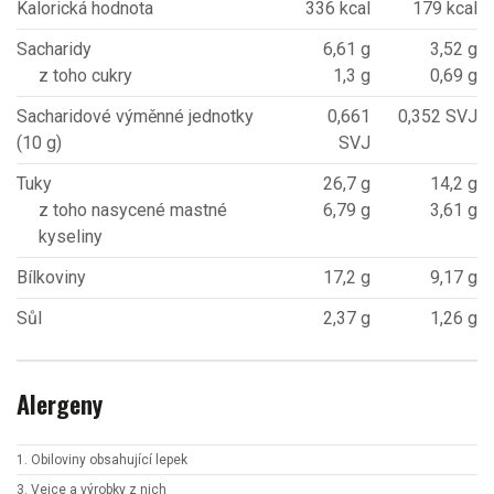
Kalorická hodnota
336 kcal
179 kcal
Sacharidy
6,61 g
3,52 g
z toho cukry
1,3 g
0,69 g
Sacharidové výměnné jednotky
0,661
0,352 SVJ
(10 g)
SVJ
Tuky
26,7 g
14,2 g
z toho nasycené mastné
6,79 g
3,61 g
kyseliny
Bílkoviny
17,2 g
9,17 g
Sůl
2,37 g
1,26 g
Alergeny
1. Obiloviny obsahující lepek
3. Vejce a výrobky z nich