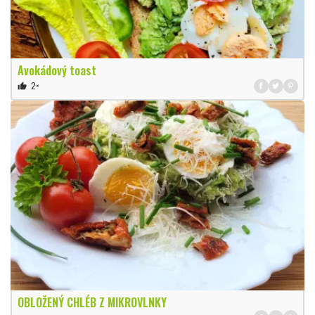
Avokádový toast
2×
thumb_up
OBLOŽENÝ CHLÉB Z MIKROVLNKY