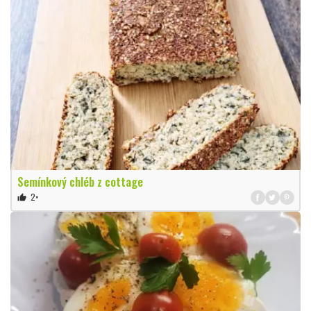
Semínkový chléb z cottage
2×
thumb_up