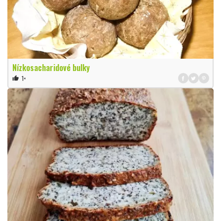
Nízkosacharidové bulky
1×
thumb_up