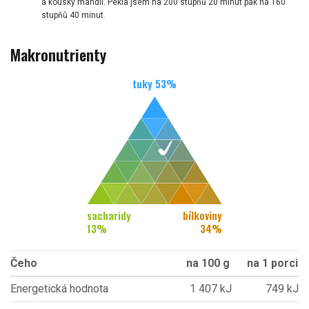
a kousky mandlí. Pekla jsem na 200 stupňů 20 minut pak na 160
stupňů 40 minut.
Makronutrienty
tuky
53
%
sacharidy
bílkoviny
13
%
34
%
Čeho
na 100 g
na 1 porci
Energetická hodnota
1 407 kJ
749 kJ