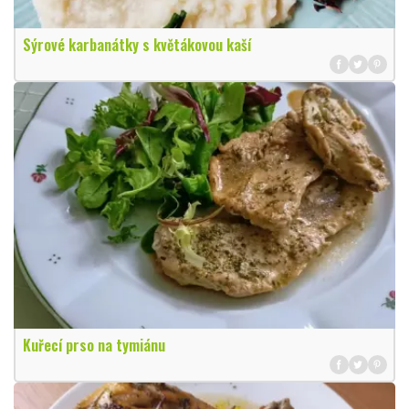
Sýrové karbanátky s květákovou kaší
Kuřecí prso na tymiánu