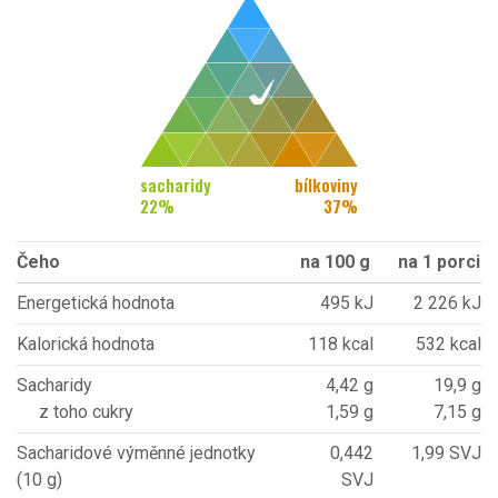
sacharidy
bílkoviny
22
%
37
%
Čeho
na 100 g
na 1 porci
Energetická hodnota
495 kJ
2 226 kJ
Kalorická hodnota
118 kcal
532 kcal
Sacharidy
4,42 g
19,9 g
z toho cukry
1,59 g
7,15 g
Sacharidové výměnné jednotky
0,442
1,99 SVJ
(10 g)
SVJ