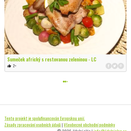
Sumeček africký s restovanou zeleninou - LC
2×
thumb_up
Tento projekt je spolufinancován Evropskou unií.
Zásady zpracování osobních údajů
|
Všeobecné obchodní podmínky
© 2026 Jídelní plán |
info@jidelniplan.cz