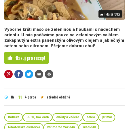
1 další fotka
photo_library
Výborné krůtí maso se zeleninou a houbami s nádechem
orientu. U nás podáváme pouze se zeleninovým salátem
zakápnutým extra panenským olivovým olejem a jablečným
octem nebo citronem. Přejeme dobrou chuť!
Hlasuj pro recept
thumb_up
mail
print
1h
4 porce
středně obtížné
schedule
restaurant
star
indická
LCHF, low carb
obědy a večeře
paleo
primal
těhotenská cukrovka
vaříme ze základu
Whole30