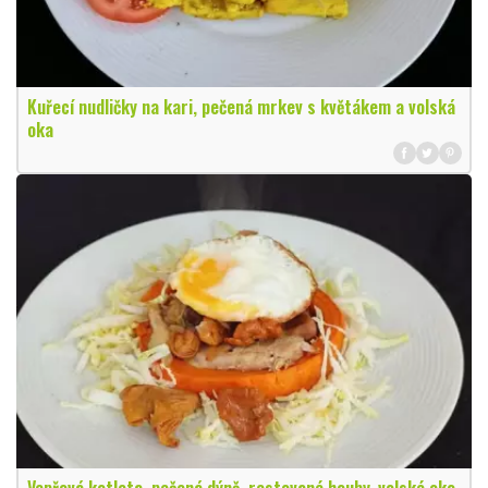
Kuřecí nudličky na kari, pečená mrkev s květákem a volská
oka
Vepřová kotleta, pečená dýně, restované houby, volské oko