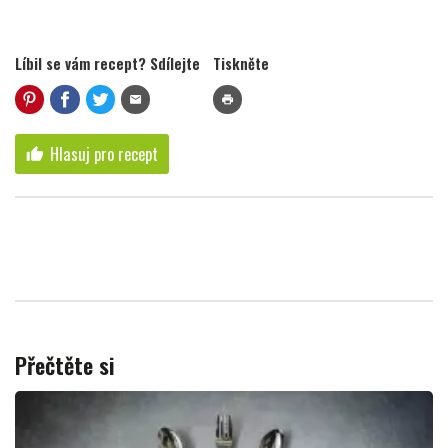
Líbil se vám recept? Sdílejte
Tiskněte
mail
print
Hlasuj pro recept
thumb_up
Přečtěte si