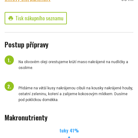
Tisk nákupního seznamu
print
Postup přípravy
Na olivovém oleji orestujeme krůtí maso nakrájené na nudličky a
osolime.
Přidáme na větší kusy nakrájenou cibuli na kousky nakrájené houby,
ostatní zeleninu, koření a zalijeme kokosovým mlékem. Dusíme
pod pokličkou doměkka.
Makronutrienty
tuky
41
%