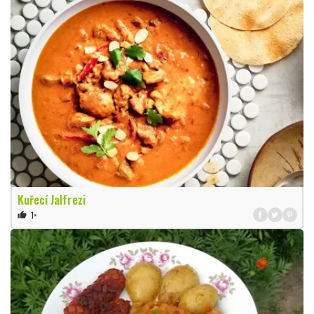
Kuřecí Jalfrezi
1×
thumb_up