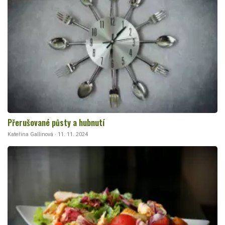
Přerušované půsty a hubnutí
Kateřina Gallinová · 11. 11. 2024