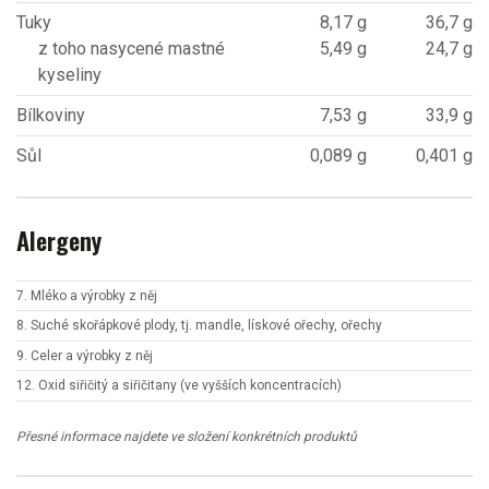
Tuky
8,17 g
36,7 g
z toho nasycené mastné
5,49 g
24,7 g
kyseliny
Bílkoviny
7,53 g
33,9 g
Sůl
0,089 g
0,401 g
Alergeny
7. Mléko a výrobky z něj
8. Suché skořápkové plody, tj. mandle, lískové ořechy, ořechy
9. Celer a výrobky z něj
12. Oxid siřičitý a siřičitany (ve vyšších koncentracích)
Přesné informace najdete ve složení konkrétních produktů