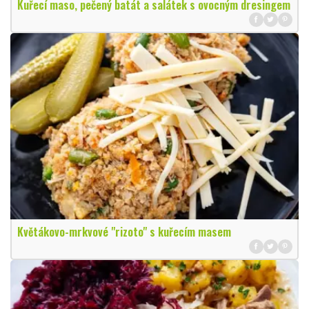
Kuřecí maso, pečený batát a salátek s ovocným dresingem
Květákovo-mrkvové "rizoto" s kuřecím masem