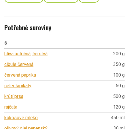
Potřebné suroviny
6
hlíva ústřičná, čerstvá
200 g
cibule červená
350 g
červená paprika
100 g
celer řapíkatý
50 g
krůtí prsa
500 g
rajčata
120 g
kokosové mléko
450 ml
olivový olej panenský
30 ml