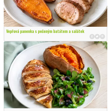
Vepřová panenka s pečeným batátem a salátek