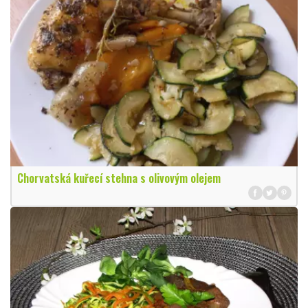
Chorvatská kuřecí stehna s olivovým olejem