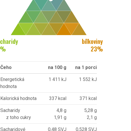
charidy
bílkoviny
%
23
%
Čeho
na 100 g
na 1 porci
Energetická
1 411 kJ
1 552 kJ
hodnota
Kalorická hodnota
337 kcal
371 kcal
Sacharidy
4,8 g
5,28 g
z toho cukry
1,91 g
2,1 g
Sacharidové
0,48 SVJ
0,528 SVJ