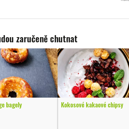
budou zaručeně chutnat
ge bagely
Kokosové kakaové chipsy