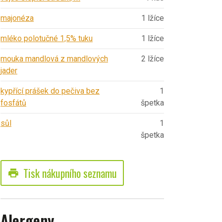
majonéza
1 lžíce
mléko polotučné 1,5% tuku
1 lžíce
mouka mandlová z mandlových
2 lžíce
jader
kypřící prášek do pečiva bez
1
fosfátů
špetka
sůl
1
špetka
Tisk nákupního seznamu
print
Alergeny