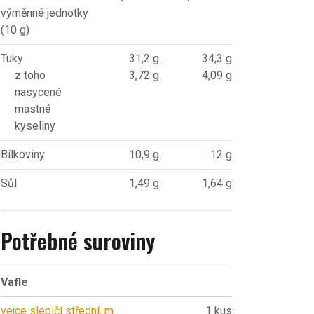
výměnné jednotky
(10 g)
Tuky
31,2 g
34,3 g
z toho
3,72 g
4,09 g
nasycené
mastné
kyseliny
Bílkoviny
10,9 g
12 g
Sůl
1,49 g
1,64 g
Potřebné suroviny
Vafle
vejce slepičí střední, m
1 kus