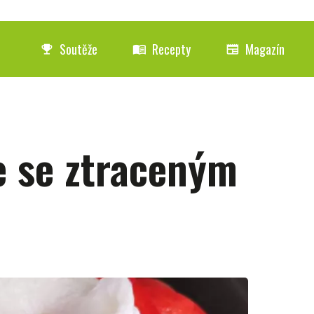
Soutěže
Recepty
Magazín
emoji_events
menu_book
newspaper
e se ztraceným