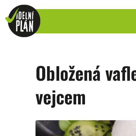
Obložená vafl
vejcem