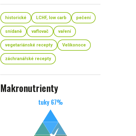
historické
LCHF, low carb
pečení
snídaně
vaflovač
vaření
vegetariánské recepty
Velikonoce
záchranářské recepty
Makronutrienty
tuky
67
%