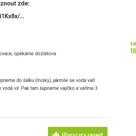
eznout zde:
1Kx8x/...
sa
10
lovace, opékáme dozlatova.
epneme do šálku (misky), jakmile se voda vaří
e vodě vír. Pak tam šupneme vajíčko a vaříme 3
Hlasuj pro recept
thumb_up