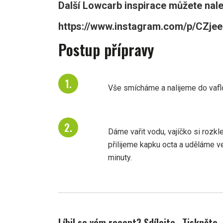
Další Lowcarb inspirace můžete nal
https://www.instagram.com/p/CZjeei
Postup přípravy
Vše smícháme a nalijeme do vaf
Dáme vařit vodu, vajíčko si rozkl
přilijeme kapku octa a uděláme v
minuty.
Líbil se vám recept? Sdílejte
Tiskněte