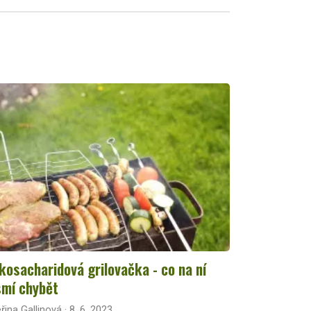
kosacharidová grilovačka - co na ní
mí chybět
řina Gallinová · 8. 6. 2023