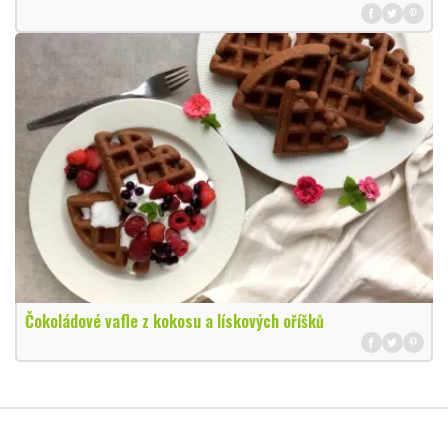
Čokoládové vafle z kokosu a lískových oříšků