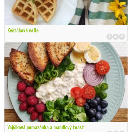
Květákové vafle
Vajíčková pomazánka a mandlový toast