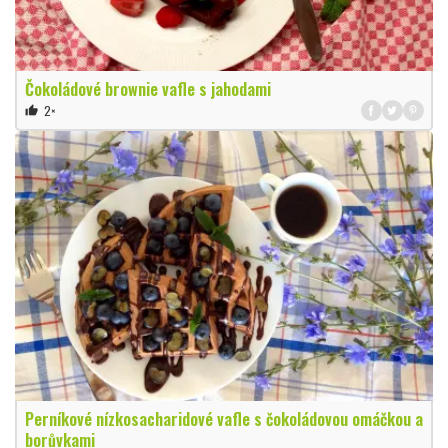
Čokoládové brownie vafle s jahodami
2×
thumb_up
Perníkové nízkosacharidové vafle s čokoládovou omáčkou a
borůvkami