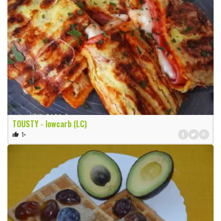
TOUSTY - lowcarb (LC)
1×
thumb_up