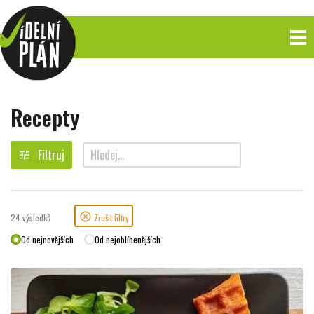
Recepty
Filtruj
tune
search
highlight_off
24
výsledků
Zrušit filtry
Od nejnovějších
Od nejoblíbenějších