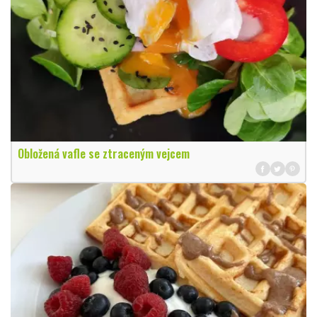
Obložená vafle se ztraceným vejcem