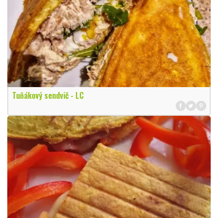
Tuňákový sendvič - LC