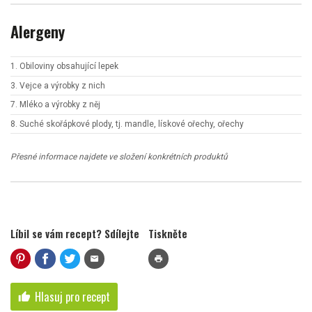
Alergeny
1. Obiloviny obsahující lepek
3. Vejce a výrobky z nich
7. Mléko a výrobky z něj
8. Suché skořápkové plody, tj. mandle, lískové ořechy, ořechy
Přesné informace najdete ve složení konkrétních produktů
Líbil se vám recept? Sdílejte
Tiskněte
mail
print
Hlasuj pro recept
thumb_up