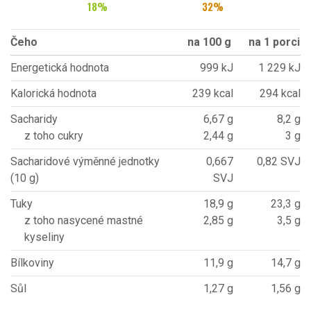
18
%
32
%
Čeho
na 100 g
na 1 porci
Energetická hodnota
999 kJ
1 229 kJ
Kalorická hodnota
239 kcal
294 kcal
Sacharidy
6,67 g
8,2 g
z toho cukry
2,44 g
3 g
Sacharidové výměnné jednotky
0,667
0,82 SVJ
(10 g)
SVJ
Tuky
18,9 g
23,3 g
z toho nasycené mastné
2,85 g
3,5 g
kyseliny
Bílkoviny
11,9 g
14,7 g
Sůl
1,27 g
1,56 g