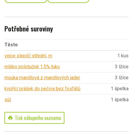
Potřebné suroviny
Těsto
vejce slepičí střední, m
1 kus
mléko polotučné 1,5% tuku
3 lžíce
mouka mandlová z mandlových jader
3 lžíce
kypřící prášek do pečiva bez fosfátů
1 špetka
sůl
1 špetka
Tisk nákupního seznamu
print