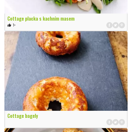
Cottage placka s kachním masem
1×
thumb_up
Cottage bagely