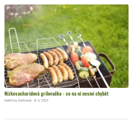
Nízkosacharidová grilovačka - co na ní nesmí chybět
Kateřina Gallinová · 8. 6. 2023