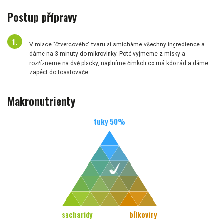
Postup přípravy
V misce "čtvercového" tvaru si smícháme všechny ingredience a
dáme na 3 minuty do mikrovlnky. Poté vyjmeme z misky a
rozřízneme na dvě placky, naplníme čímkoli co má kdo rád a dáme
zapéct do toastovače.
Makronutrienty
tuky
50
%
sacharidy
bílkoviny