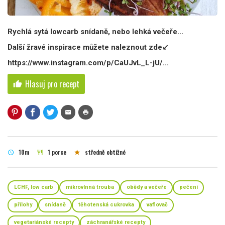
Rychlá sytá lowcarb snídaně, nebo lehká večeře...
Další žravé inspirace můžete naleznout zde↙️
https://www.instagram.com/p/CaUJvL_L-jU/...
Hlasuj pro recept
thumb_up
mail
print
10m
1 porce
středně obtížné
schedule
restaurant
star
LCHF, low carb
mikrovlnná trouba
obědy a večeře
pečení
přílohy
snídaně
těhotenská cukrovka
vaflovač
vegetariánské recepty
záchranářské recepty