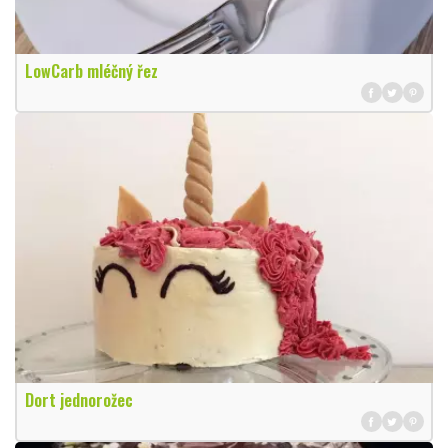
LowCarb mléčný řez
Dort jednorožec