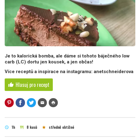
Je to kalorická bomba, ale dáme si tohoto báječného low
carb (LC) dortu jen kousek, a jen občas!
Více receptů a inspirace na instagramu: anetschneiderova
Hlasuj pro recept
thumb_up
mail
print
1h
8 kusů
středně obtížné
schedule
restaurant
star