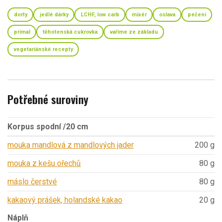
dorty
jedlé dárky
LCHF, low carb
mixér
oslava
pečení
primal
těhotenská cukrovka
vaříme ze základu
vegetariánské recepty
Potřebné suroviny
Korpus spodní /20 cm
mouka mandlová z mandlových jader
200 g
mouka z kešu ořechů
80 g
máslo čerstvé
80 g
kakaový prášek, holandské kakao
20 g
Náplň