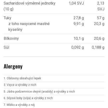
Sacharidové výměnné jednotky
1,04 SVJ
2,13
(10 g)
SVJ
Tuky
27,8 g
57 g
z toho nasycené mastné
9,91 g
20,3 g
kyseliny
Bílkoviny
10,1 g
20,6 g
Sůl
0,092 g
0,188 g
Alergeny
1. Obiloviny obsahující lepek
3. Vejce a výrobky z nich
5. Jádra podzemnice olejné (arašídy) a výrobky z nich
6. Sójové boby (sója) a výrobky z nich
7. Mléko a výrobky z něj