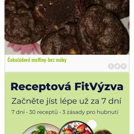
Čokoládové muffiny-bez múky