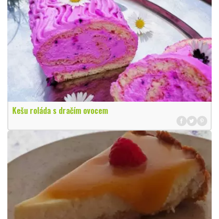
Kešu roláda s dračím ovocem