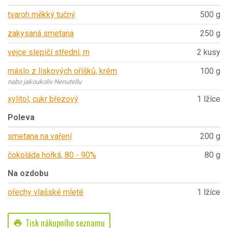
tvaroh měkký tučný
500 g
zakysaná smetana
250 g
vejce slepičí střední, m
2 kusy
máslo z lískových oříšků, krém
100 g
nabo jakoukoliv Nenutellu
xylitol, cukr březový
1 lžíce
Poleva
smetana na vaření
200 g
čokoláda hořká, 80 - 90%
80 g
Na ozdobu
ořechy vlašské mleté
1 lžíce
Tisk nákupního seznamu
print