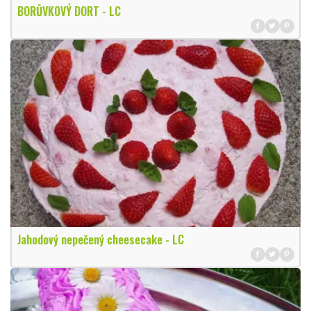
BORŮVKOVÝ DORT - LC
Jahodový nepečený cheesecake - LC