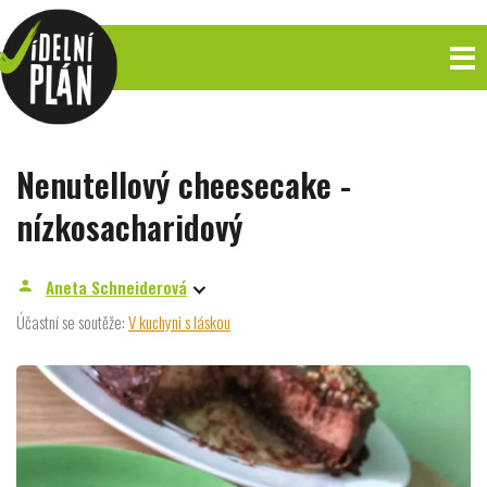
Nenutellový cheesecake -
nízkosacharidový
Aneta Schneiderová
person
Účastní se soutěže:
V kuchyni s láskou