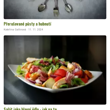
Přerušované půsty a hubnutí
Kateřina Gallinová · 11. 11. 2024
Salát jako hlavní jídlo - jak na to