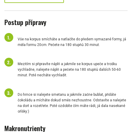
Postup přípravy
Vše na korpus smícháte a natlačíte do předem vymazané formy, já
měla formu 20cm. Pečete na 180 stupňů 30 minut.
Mezitím si připravíte náplň a jakmile se korpus upeče a trošku
vychladne, nalejete náplň a pečete na 180 stupňů dalších 50-60
minut. Poté necháte vychladit.
Do hrnce si nalejete smetanu a jakmile začne bublat, přidáte
čokoládu a mícháte dokud směs nezhoustne. Odstavíte a nalejete
na dort a rozetřete. Poté ozdobíte čím máte rádi, já dala nasekané
oříšky:)
Makronutrienty