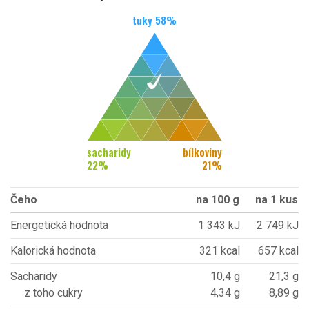
tuky
58
%
sacharidy
bílkoviny
22
%
21
%
Čeho
na 100 g
na 1 kus
Energetická hodnota
1 343 kJ
2 749 kJ
Kalorická hodnota
321 kcal
657 kcal
Sacharidy
10,4 g
21,3 g
z toho cukry
4,34 g
8,89 g