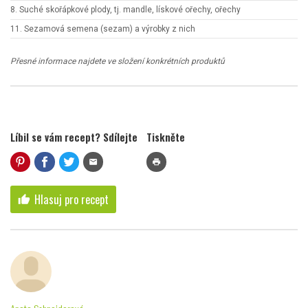
8. Suché skořápkové plody, tj. mandle, lískové ořechy, ořechy
11. Sezamová semena (sezam) a výrobky z nich
Přesné informace najdete ve složení konkrétních produktů
Líbil se vám recept? Sdílejte
Tiskněte
mail
print
Hlasuj pro recept
thumb_up