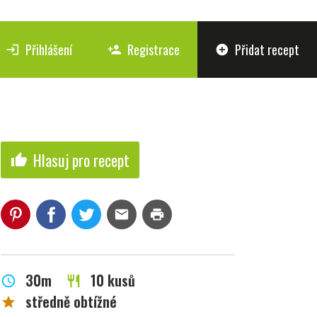
Přihlášení
Registrace
Přidat recept
login
person_add
add_circle
Hlasuj pro recept
thumb_up
mail
print
30m
10 kusů
schedule
restaurant
středně obtížné
star