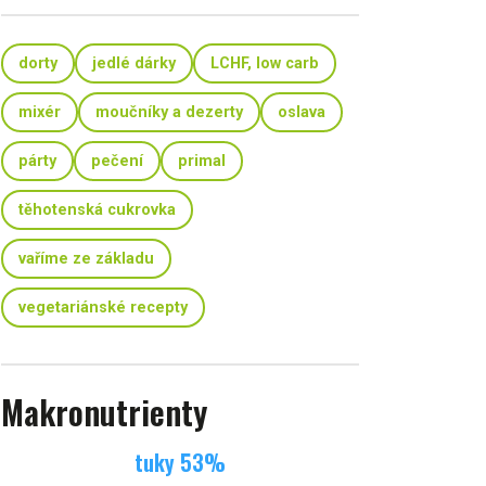
dorty
jedlé dárky
LCHF, low carb
mixér
moučníky a dezerty
oslava
párty
pečení
primal
těhotenská cukrovka
vaříme ze základu
vegetariánské recepty
Makronutrienty
tuky
53
%