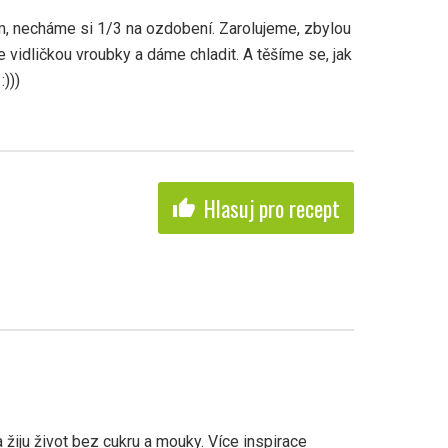
, necháme si 1/3 na ozdobení. Zarolujeme, zbylou
 vidličkou vroubky a dáme chladit. A těšíme se, jak
)))
Hlasuj pro recept
thumb_up
a žiju život bez cukru a mouky. Více inspirace