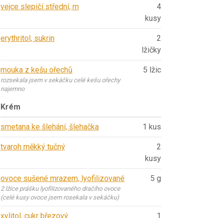
vejce slepičí střední, m
4
kusy
erythritol, sukrin
2
lžičky
mouka z kešu ořechů
5 lžic
rozsekala jsem v sekáčku celé kešu ořechy
najemno
Krém
smetana ke šlehání, šlehačka
1 kus
tvaroh měkký tučný
2
kusy
ovoce sušené mrazem, lyofilizované
5 g
2 lžíce prášku lyofilizovaného dračího ovoce
(celé kusy ovoce jsem rosekala v sekáčku)
xylitol, cukr březový
1