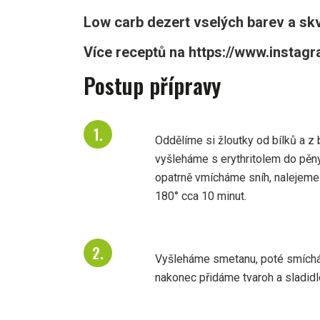
Low carb dezert vselých barev a skvě
Více receptů na https://www.instag
Postup přípravy
Oddělíme si žloutky od bílků a z 
vyšleháme s erythritolem do pěn
opatrně vmícháme sníh, nalejeme
180° cca 10 minut.
Vyšleháme smetanu, poté smíchá
nakonec přidáme tvaroh a sladidl