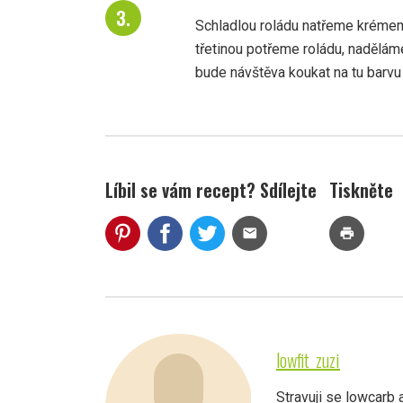
Schladlou roládu natřeme krémem
třetinou potřeme roládu, naděláme
bude návštěva koukat na tu barvu :
Líbil se vám recept? Sdílejte
Tiskněte
mail
print
lowfit_zuzi
Stravuji se lowcarb 