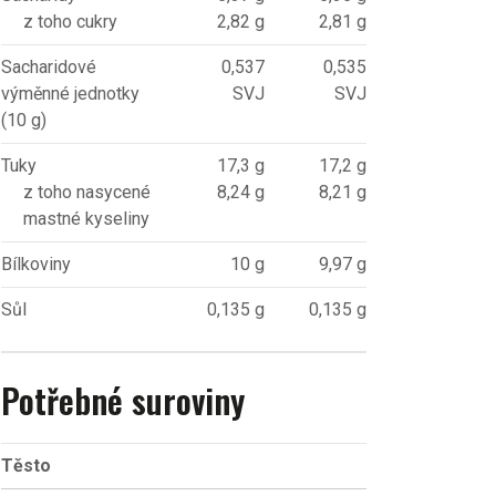
z toho cukry
2,82 g
2,81 g
Sacharidové
0,537
0,535
výměnné jednotky
SVJ
SVJ
(10 g)
Tuky
17,3 g
17,2 g
z toho nasycené
8,24 g
8,21 g
mastné kyseliny
Bílkoviny
10 g
9,97 g
Sůl
0,135 g
0,135 g
Potřebné suroviny
Těsto