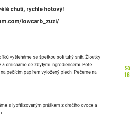
lé chuti, rychle hotový!
ram.com/lowcarb_zuzi/
bílků vyšleháme se špetkou soli tuhý sníh. Žloutky
y a smícháme se zbylými ingrediencemi. Poté
sa
 na pečícím papírem vyložený plech. Pečeme na
16
me s lyofilizovaným práškem z dračího ovoce a
o.