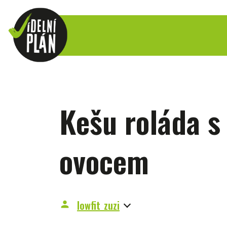
Kešu roláda s
ovocem
lowfit_zuzi
person