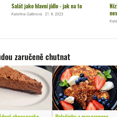
Salát jako hlavní jídlo - jak na to
Níz
nes
Kateřina Gallinová · 21. 8. 2023
Kate
budou zaručeně chutnat
ádový cheesecake
Palačinky z mascarpone