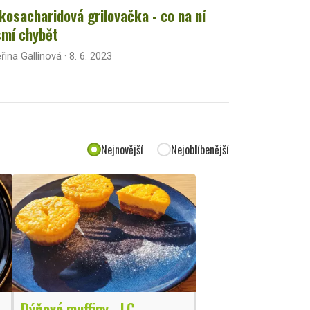
kosacharidová grilovačka - co na ní
mí chybět
řina Gallinová · 8. 6. 2023
Nejnovější
Nejoblíbenější
Dýňové muffiny - LC