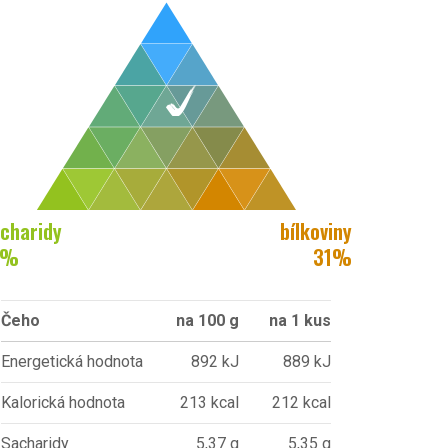
charidy
bílkoviny
%
31
%
Čeho
na 100 g
na 1 kus
Energetická hodnota
892 kJ
889 kJ
Kalorická hodnota
213 kcal
212 kcal
Sacharidy
5,37 g
5,35 g