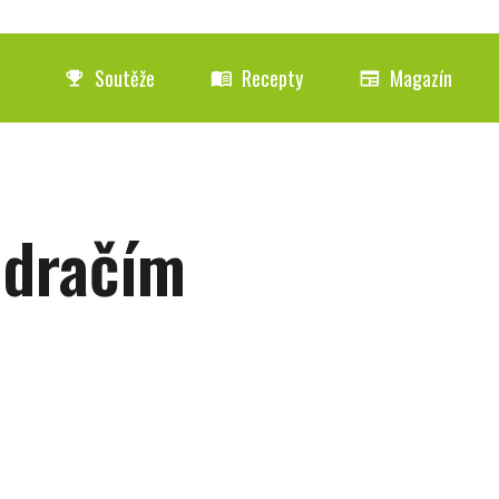
Soutěže
Recepty
Magazín
emoji_events
menu_book
newspaper
 dračím