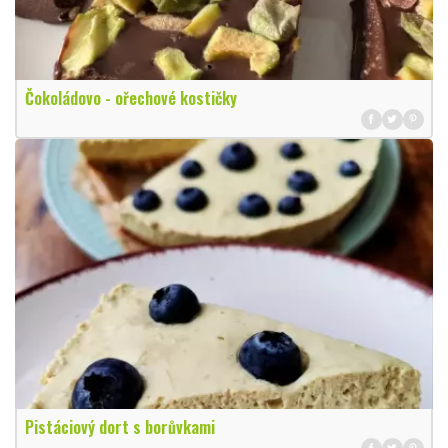
Čokoládovo - ořechové kostičky
Pistáciový dort s borůvkami