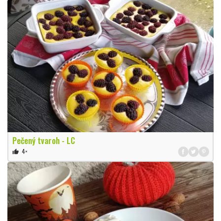
Pečený tvaroh - LC
4×
thumb_up