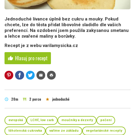
Jednoduché lívance úplně bez cukru a mouky. Pokud
chcete, lze do těsta přidat libovolné sladidlo dle vašich
preferencí. Na ozdobení jsem použila zakysanou smetanu
a lehce svařené maliny a borůvky.
Recept je z webu varilamysicka.cz
Hlasuj pro recept
thumb_up
mail
print
20m
2 porce
jednoduché
schedule
restaurant
star
evropská
LCHF, low carb
moučníky a dezerty
pečení
těhotenská cukrovka
vaříme ze základu
vegetariánské recepty