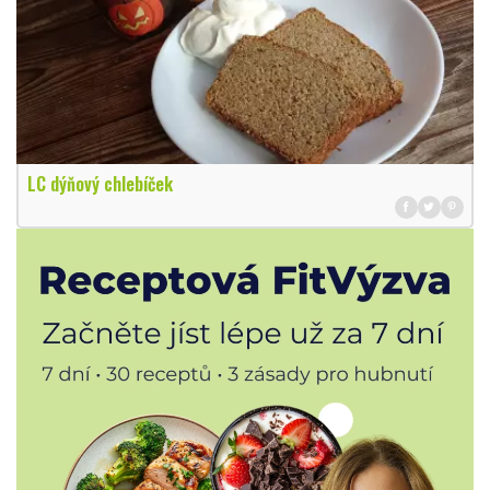
LC dýňový chlebíček