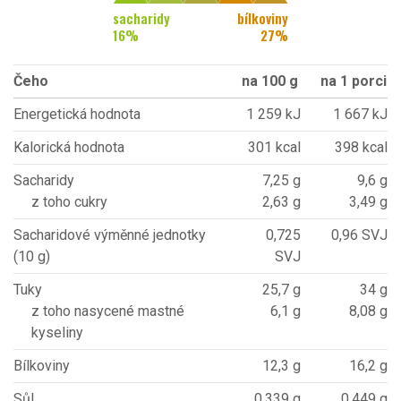
sacharidy
bílkoviny
16
%
27
%
Čeho
na 100 g
na 1 porci
Energetická hodnota
1 259 kJ
1 667 kJ
Kalorická hodnota
301 kcal
398 kcal
Sacharidy
7,25 g
9,6 g
z toho cukry
2,63 g
3,49 g
Sacharidové výměnné jednotky
0,725
0,96 SVJ
(10 g)
SVJ
Tuky
25,7 g
34 g
z toho nasycené mastné
6,1 g
8,08 g
kyseliny
Bílkoviny
12,3 g
16,2 g
Sůl
0,339 g
0,449 g