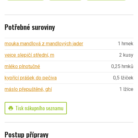
Potřebné suroviny
mouka mandlová z mandlových jader
1 hrnek
vejce slepičí střední, m
2 kusy
mléko plnotučné
0,25 hrnků
kypřící prášek do pečiva
0,5 lžiček
máslo přepuštěné, ghí
1 lžíce
Tisk nákupního seznamu
print
Postup přípravy