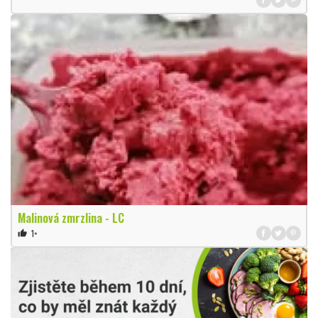
Malinová zmrzlina - LC
1×
thumb_up