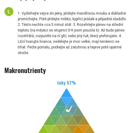
1. Vyšlehejte vejce do pěny, přidejte mandlovou mouku a důkladně
promíchejte. Poté přidejte mléko, kypřící prášek a případně sladidlo.
2. Těsto nechte cca 5 minut stát. 3. Rozehřejte pánev na střední
teplotu (na indukci se stupnicí 0-9 jsem pouzila 6). Až bude pánev
rozehřátá, rozpusťte na ní ghí, nebo jiný tuk, který preferujete. 4.
Lžící tvarujte lívance, nedělejte je moc velké, mají tendenci se
trhat. Pečte pomalu, počkejte až zatuhnou a teprve poté opatrně
otočte.
Makronutrienty
tuky
57
%