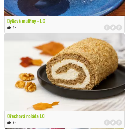
Dýňové muffiny - LC
4×
thumb_up
Ořechová roláda LC
9×
thumb_up