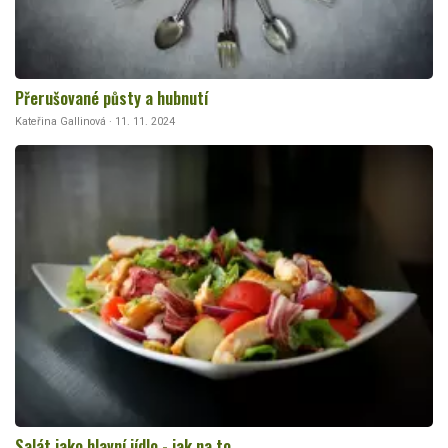
Přerušované půsty a hubnutí
Kateřina Gallinová · 11. 11. 2024
Salát jako hlavní jídlo - jak na to