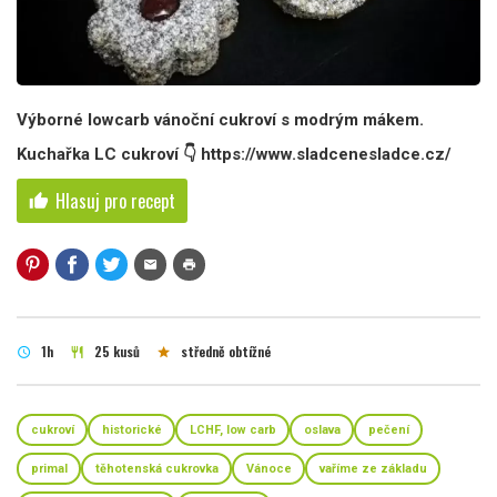
Výborné lowcarb vánoční cukroví s modrým mákem.
Kuchařka LC cukroví 👇 https://www.sladcenesladce.cz/
Hlasuj pro recept
thumb_up
mail
print
1h
25 kusů
středně obtížné
schedule
restaurant
star
cukroví
historické
LCHF, low carb
oslava
pečení
primal
těhotenská cukrovka
Vánoce
vaříme ze základu