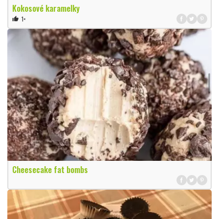
Kokosové karamelky
1×
thumb_up
Cheesecake fat bombs