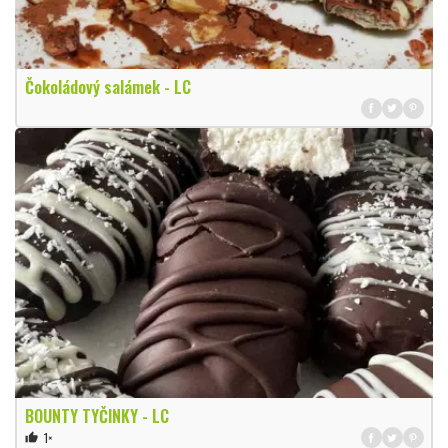
Čokoládový salámek - LC
BOUNTY TYČINKY - LC
1×
thumb_up