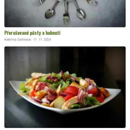
Přerušované půsty a hubnutí
Kateřina Gallinová · 11. 11. 2024