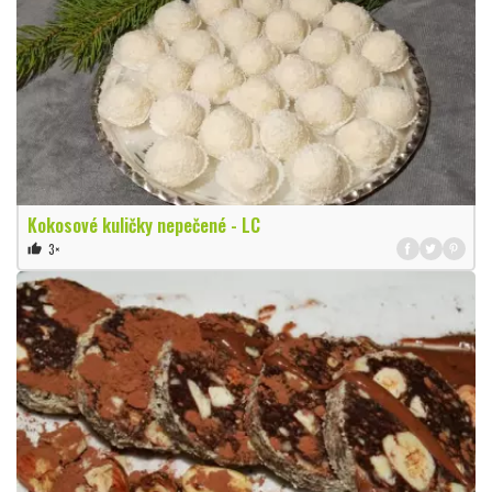
Kokosové kuličky nepečené - LC
3×
thumb_up