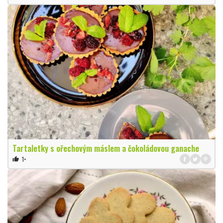
Tartaletky s ořechovým máslem a čokoládovou ganache
1×
thumb_up