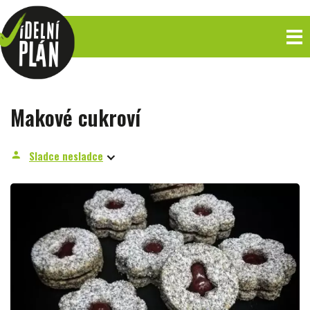
Makové cukroví
Sladce nesladce
person