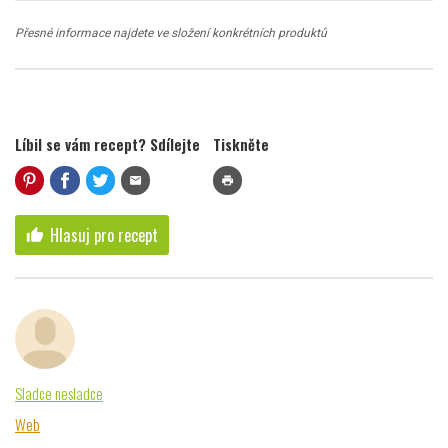
Přesné informace najdete ve složení konkrétních produktů
Líbil se vám recept? Sdílejte
Tiskněte
mail
print
Hlasuj pro recept
thumb_up
Sladce nesladce
Web