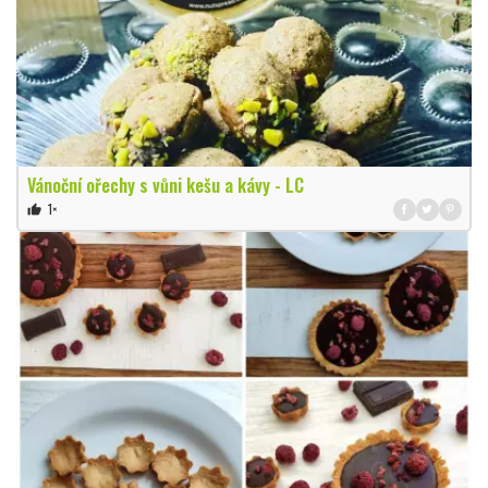
Vánoční ořechy s vůni kešu a kávy - LC
1×
thumb_up