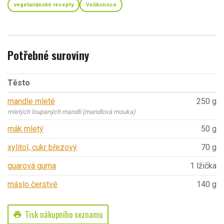
vegetariánské recepty
Velikonoce
Potřebné suroviny
Těsto
mandle mleté
250 g
mletých loupaných mandlí (mandlová mouka)
mák mletý
50 g
xylitol, cukr březový
70 g
guarová guma
1 lžička
máslo čerstvé
140 g
Tisk nákupního seznamu
print