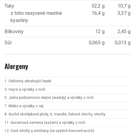
Tuky
52,2 g
10,7 g
z toho nasycené mastné
16,4 g
3,37 g
kyseliny
Bílkoviny
12 g
2,45 g
Sůl
0,065 g
0,013 g
Alergeny
1. Obiloviny obsahující lepek
3. Vejce a výrobky z nich
5. Jádra podzemnice olejné (arašídy) a výrobky z nich
7. Mléko a výrobky z něj
8. Suché skořápkové plody, tj. mandle, lískové ořechy, ořechy
11. Sezamová semena (sezam) a výrobky z nich
12. Oxid siřičitý a siřičitany (ve vyšších koncentracích)