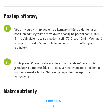
Postup přípravy
Všechny suroviny zpracujeme v kompaktní těsto a dáme na pár
hodin chladit. Vyválíme mezi dvěma papíry na pečení na tloušťku
5mm. Vykrajujeme tvary a pečeme při 170°C cca 10min. Vychladlé
slepujeme povidly či marmeládou a posypeme moučkovým
sladidlem.
Plnila jsem LC povidly, které si dělám sama, ale můžete použít
jakoukoliv LC marmeládu.( Je to rozvařené ovoce se sladidlem a
rozmixované dohladka. Nakonec přisypat trochu agaru na
zahuštění.)
Makronutrienty
tuky
58
%