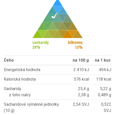
sacharidy
bílkoviny
28
%
13
%
Čeho
na 100 g
na 1 kus
Energetická hodnota
2 410 kJ
494 kJ
Kalorická hodnota
576 kcal
118 kcal
Sacharidy
25,4 g
5,22 g
z toho cukry
2,38 g
0,489 g
Sacharidové výměnné jednotky
2,54 SVJ
0,522
(10 g)
SVJ