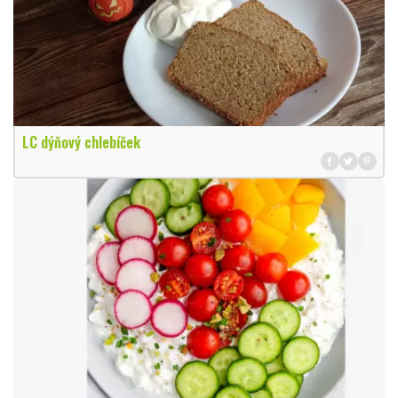
LC dýňový chlebíček