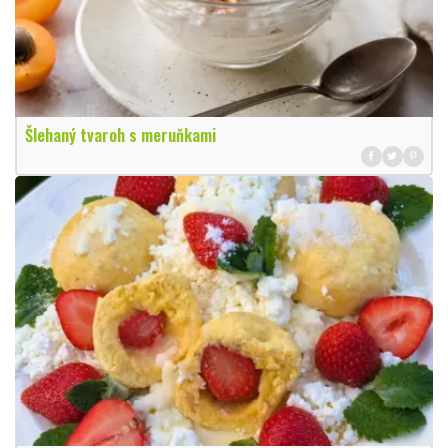
Šlehaný tvaroh s meruňkami