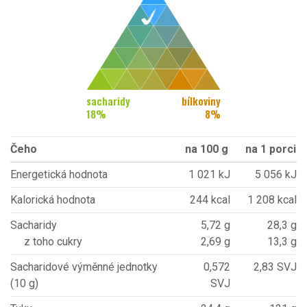
sacharidy
bílkoviny
18
%
8
%
Čeho
na 100 g
na 1 porci
Energetická hodnota
1 021 kJ
5 056 kJ
Kalorická hodnota
244 kcal
1 208 kcal
Sacharidy
5,72 g
28,3 g
z toho cukry
2,69 g
13,3 g
Sacharidové výměnné jednotky
0,572
2,83 SVJ
(10 g)
SVJ