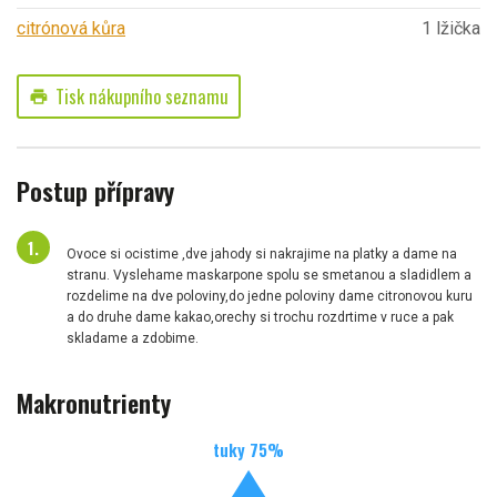
citrónová kůra
1 lžička
Tisk nákupního seznamu
print
Postup přípravy
Ovoce si ocistime ,dve jahody si nakrajime na platky a dame na
stranu. Vyslehame maskarpone spolu se smetanou a sladidlem a
rozdelime na dve poloviny,do jedne poloviny dame citronovou kuru
a do druhe dame kakao,orechy si trochu rozdrtime v ruce a pak
skladame a zdobime.
Makronutrienty
tuky
75
%