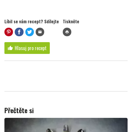
Líbil se vám recept? Sdílejte
Tiskněte
mail
print
Hlasuj pro recept
thumb_up
Přečtěte si