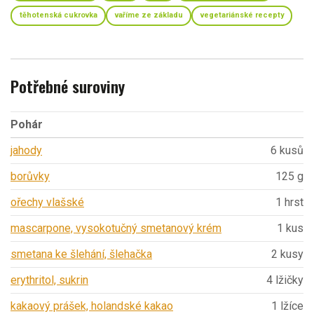
těhotenská cukrovka
vaříme ze základu
vegetariánské recepty
Potřebné suroviny
Pohár
jahody
6 kusů
borůvky
125 g
ořechy vlašské
1 hrst
mascarpone, vysokotučný smetanový krém
1 kus
smetana ke šlehání, šlehačka
2 kusy
erythritol, sukrin
4 lžičky
kakaový prášek, holandské kakao
1 lžíce