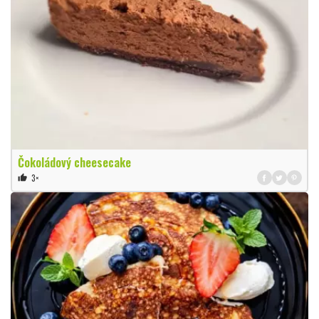
Čokoládový cheesecake
3×
thumb_up