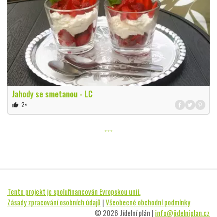
Jahody se smetanou - LC
2×
thumb_up
Tento projekt je spolufinancován Evropskou unií.
Zásady zpracování osobních údajů
|
Všeobecné obchodní podmínky
© 2026 Jídelní plán |
info@jidelniplan.cz