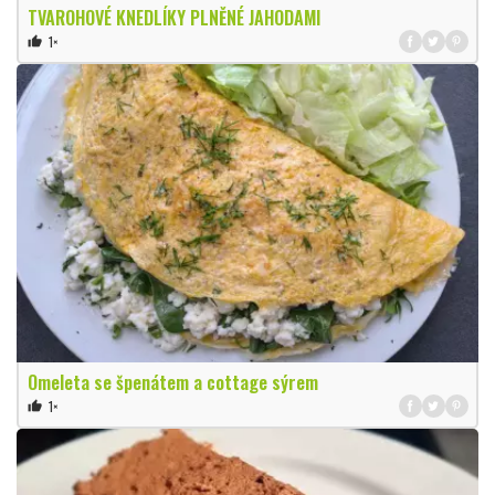
TVAROHOVÉ KNEDLÍKY PLNĚNÉ JAHODAMI
1×
thumb_up
Omeleta se špenátem a cottage sýrem
1×
thumb_up