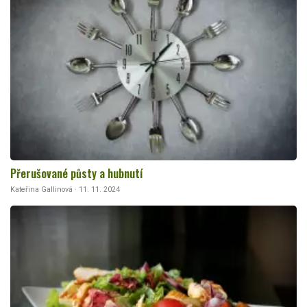
Přerušované půsty a hubnutí
Kateřina Gallinová · 11. 11. 2024