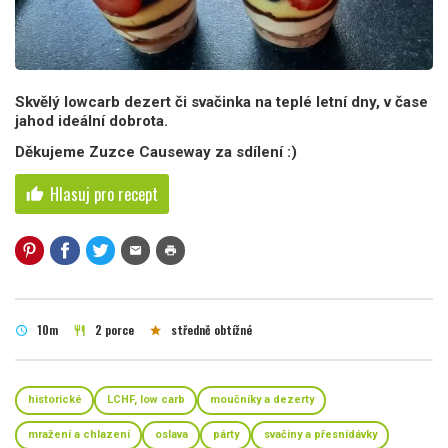
Skvělý lowcarb dezert či svačinka na teplé letní dny, v čase
jahod ideální dobrota.
Děkujeme Zuzce Causeway za sdílení :)
Hlasuj pro recept
thumb_up
mail
print
10m
2 porce
středně obtížné
schedule
restaurant
star
historické
LCHF, low carb
moučníky a dezerty
mražení a chlazení
oslava
párty
svačiny a přesnídávky