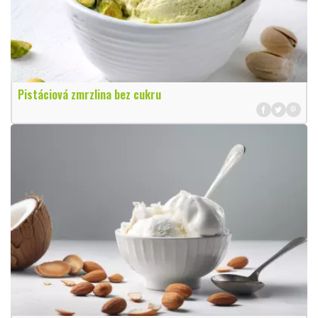
Pistáciová zmrzlina bez cukru