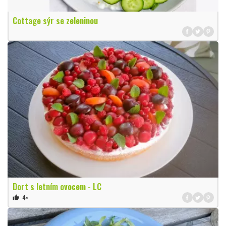
Cottage sýr se zeleninou
Dort s letním ovocem - LC
4×
thumb_up