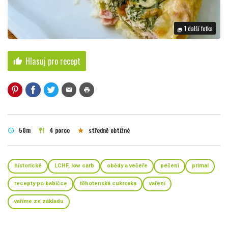
1 další fotka
photo_library
Hlasuj pro recept
thumb_up
mail
print
50m
4 porce
středně obtížné
schedule
restaurant
star
historické
LCHF, low carb
obědy a večeře
pečení
primal
recepty po babičce
těhotenská cukrovka
vaření
vaříme ze základu