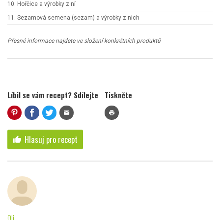
10. Hořčice a výrobky z ní
11. Sezamová semena (sezam) a výrobky z nich
Přesné informace najdete ve složení konkrétních produktů
Líbil se vám recept? Sdílejte
Tiskněte
mail
print
Hlasuj pro recept
thumb_up
Oli