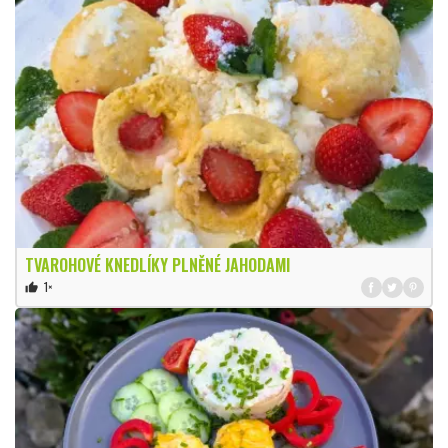
TVAROHOVÉ KNEDLÍKY PLNĚNÉ JAHODAMI
1×
thumb_up