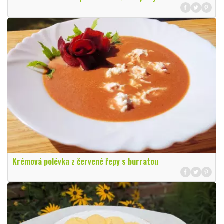
Krémová polévka z červené řepy s burratou