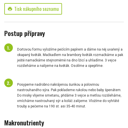
Tisk nákupního seznamu
print
Postup přípravy
Dortovou formu vyložíme pečícím papírem a dáme na něj uvařený a
okapaný květák. Mačkadlem na brambory květák rozmačkáme a pak
ještě namačkáme stejnoměrně na dno lžicí a uhladíme. 3 vejce
rozšleháme a nalijeme na květák. Osolíme a opepříme.
Posypeme nadrobno nakrájenou šunkou a polovinou
nastrouhaného sýra. Pak poklademe rukolou nebo baby špenátem.
Do misky vlijeme smetanu, přidáme 3 vejce a metlou rozšleháme,
vmícháme nastrouhaný sýr a koláč zalijeme. Vložíme do vyhřáté
trouby a pečeme na 190 st. asi 35-40 minut.
Makronutrienty