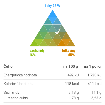
tuky
39
%
sacharidy
bílkoviny
16
%
45
%
Čeho
na 100 g
na 1 porci
Energetická hodnota
492 kJ
1 720 kJ
Kalorická hodnota
118 kcal
411 kcal
Sacharidy
3,18 g
11,1 g
z toho cukry
1,78 g
6,23 g