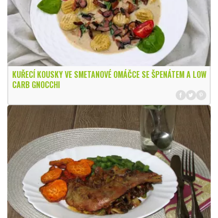
KUŘECÍ KOUSKY VE SMETANOVÉ OMÁČCE SE ŠPENÁTEM A LOW
CARB GNOCCHI