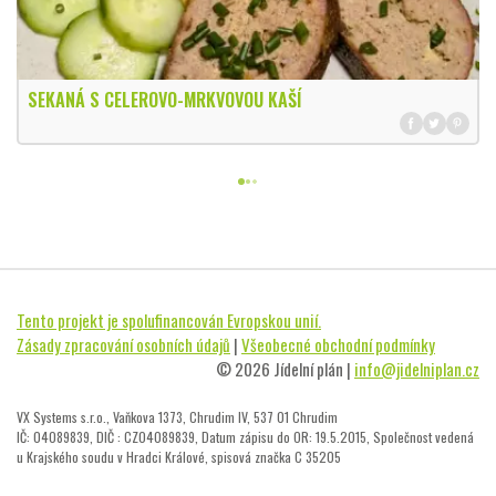
SEKANÁ S CELEROVO-MRKVOVOU KAŠÍ
Tento projekt je spolufinancován Evropskou unií.
Zásady zpracování osobních údajů
|
Všeobecné obchodní podmínky
© 2026 Jídelní plán |
info@jidelniplan.cz
VX Systems s.r.o., Vaňkova 1373, Chrudim IV, 537 01 Chrudim
IČ: 04089839, DIČ : CZ04089839, Datum zápisu do OR: 19.5.2015, Společnost vedená
u Krajského soudu v Hradci Králové, spisová značka C 35205