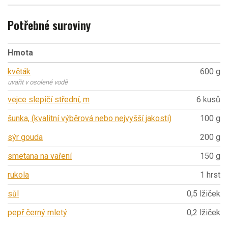
Potřebné suroviny
Hmota
květák
600 g
uvařit v osolené vodě
vejce slepičí střední, m
6 kusů
šunka, (kvalitní výběrová nebo nejvyšší jakosti)
100 g
sýr gouda
200 g
smetana na vaření
150 g
rukola
1 hrst
sůl
0,5 lžiček
pepř černý mletý
0,2 lžiček