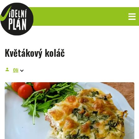
Květákový koláč
Oli
person