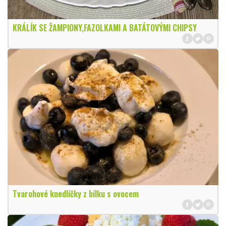
KRÁLÍK SE ŽAMPIONY,FAZOLKAMI A BATÁTOVÝMI CHIPSY
Tvarohové knedlíčky z bílku s ovocem