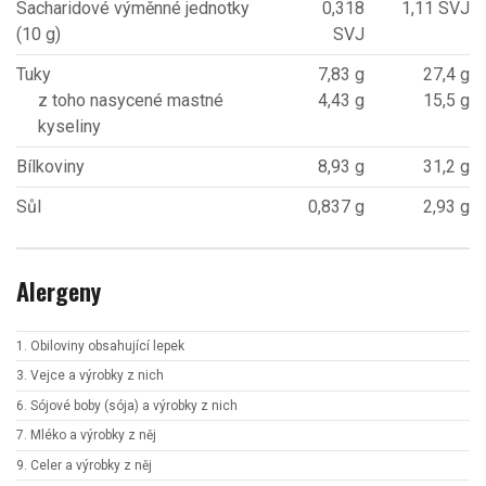
Sacharidové výměnné jednotky
0,318
1,11 SVJ
(10 g)
SVJ
Tuky
7,83 g
27,4 g
z toho nasycené mastné
4,43 g
15,5 g
kyseliny
Bílkoviny
8,93 g
31,2 g
Sůl
0,837 g
2,93 g
Alergeny
1. Obiloviny obsahující lepek
3. Vejce a výrobky z nich
6. Sójové boby (sója) a výrobky z nich
7. Mléko a výrobky z něj
9. Celer a výrobky z něj