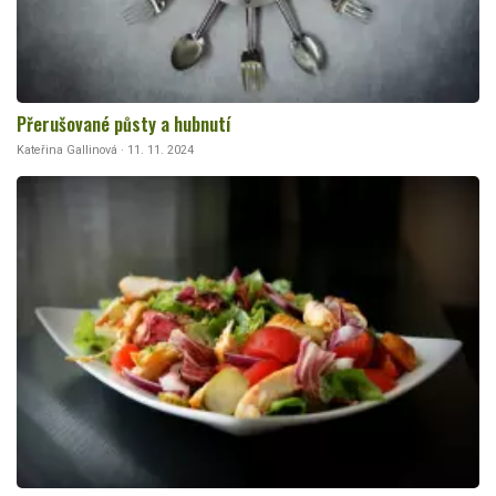
Přerušované půsty a hubnutí
Kateřina Gallinová · 11. 11. 2024