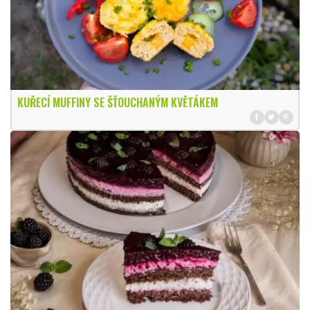
KUŘECÍ MUFFINY SE ŠŤOUCHANÝM KVĚTÁKEM