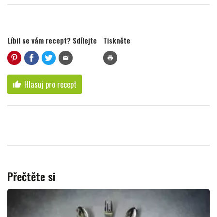
Líbil se vám recept? Sdílejte
Tiskněte
mail
print
Hlasuj pro recept
thumb_up
Přečtěte si