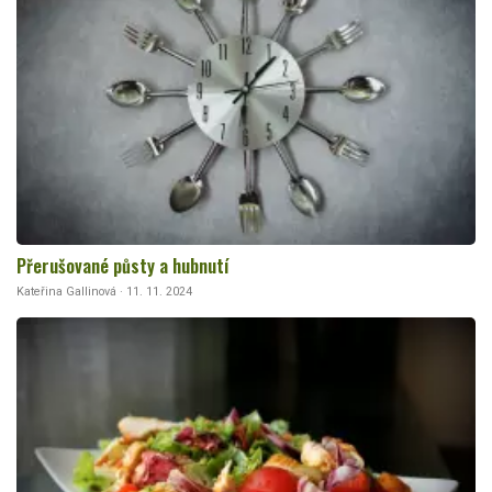
Přerušované půsty a hubnutí
Kateřina Gallinová · 11. 11. 2024