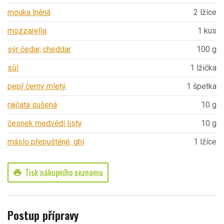
mouka lněná
2 lžíce
mozzarella
1 kus
sýr čedar, cheddar
100 g
sůl
1 lžička
pepř černý mletý
1 špetka
rajčata sušená
10 g
česnek medvědí listy
10 g
máslo přepuštěné, ghí
1 lžíce
Tisk nákupního seznamu
print
Postup přípravy