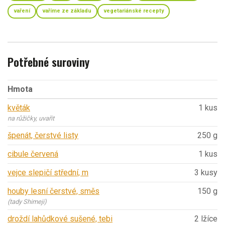
vaření
vaříme ze základu
vegetariánské recepty
Potřebné suroviny
Hmota
květák
1 kus
na růžičky, uvařit
špenát, čerstvé listy
250 g
cibule červená
1 kus
vejce slepičí střední, m
3 kusy
houby lesní čerstvé, směs
150 g
(tady Shimeji)
droždí lahůdkové sušené, tebi
2 lžíce