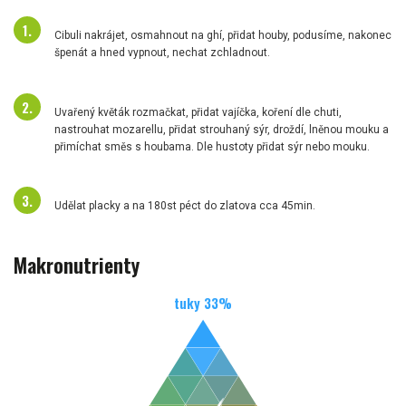
Cibuli nakrájet, osmahnout na ghí, přidat houby, podusíme, nakonec
špenát a hned vypnout, nechat zchladnout.
Uvařený květák rozmačkat, přidat vajíčka, koření dle chuti,
nastrouhat mozarellu, přidat strouhaný sýr, droždí, lněnou mouku a
přimíchat směs s houbama. Dle hustoty přidat sýr nebo mouku.
Udělat placky a na 180st péct do zlatova cca 45min.
Makronutrienty
tuky
33
%