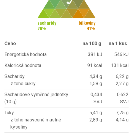
sacharidy
bílkoviny
26
%
41
%
Čeho
na 100 g
na 1 kus
Energetická hodnota
381 kJ
546 kJ
Kalorická hodnota
91 kcal
131 kcal
Sacharidy
4,34 g
6,22 g
z toho cukry
1,58 g
2,27 g
Sacharidové výměnné jednotky
0,434
0,622
(10 g)
SVJ
SVJ
Tuky
5,41 g
7,75 g
z toho nasycené mastné
2,89 g
4,14 g
kyseliny