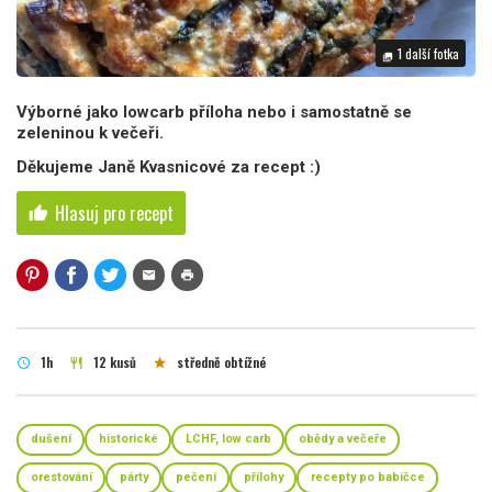
1 další fotka
photo_library
Výborné jako lowcarb příloha nebo i samostatně se
zeleninou k večeři.
Děkujeme Janě Kvasnicové za recept :)
Hlasuj pro recept
thumb_up
mail
print
1h
12 kusů
středně obtížné
schedule
restaurant
star
dušení
historické
LCHF, low carb
obědy a večeře
orestování
párty
pečení
přílohy
recepty po babičce