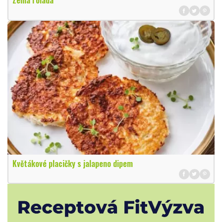
Zelná roláda
Květákové placičky s jalapeno dipem