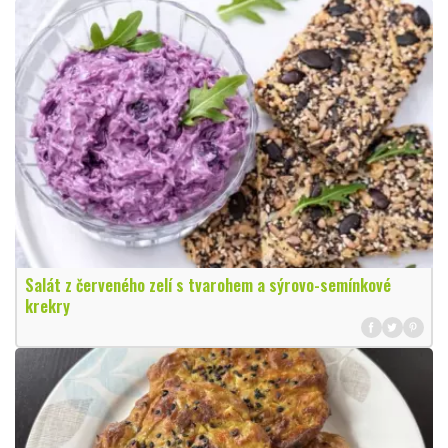
Salát z červeného zelí s tvarohem a sýrovo-semínkové
krekry