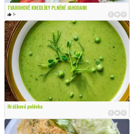
TVAROHOVÉ KNEDLÍKY PLNĚNÉ JAHODAMI
1×
thumb_up
Hrášková polévka