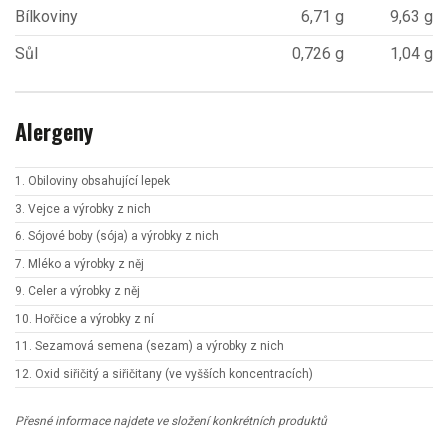
Bílkoviny
6,71 g
9,63 g
Sůl
0,726 g
1,04 g
Alergeny
1. Obiloviny obsahující lepek
3. Vejce a výrobky z nich
6. Sójové boby (sója) a výrobky z nich
7. Mléko a výrobky z něj
9. Celer a výrobky z něj
10. Hořčice a výrobky z ní
11. Sezamová semena (sezam) a výrobky z nich
12. Oxid siřičitý a siřičitany (ve vyšších koncentracích)
Přesné informace najdete ve složení konkrétních produktů