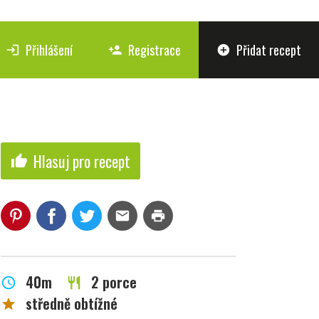
Přihlášení
Registrace
Přidat recept
login
person_add
add_circle
Hlasuj pro recept
thumb_up
mail
print
40m
2 porce
schedule
restaurant
středně obtížné
star