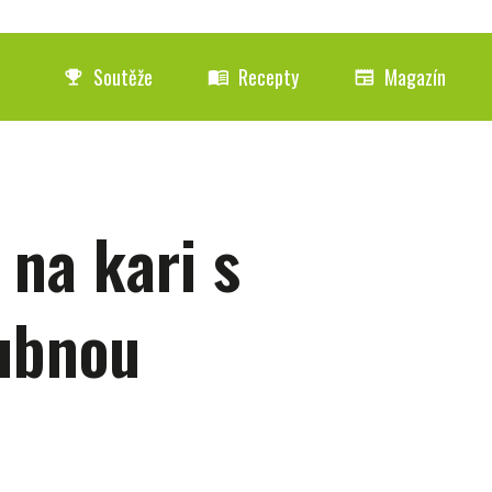
Soutěže
Recepty
Magazín
emoji_events
menu_book
newspaper
 na kari s
ubnou