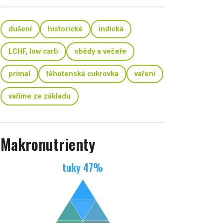
dušení
historické
indická
LCHF, low carb
obědy a večeře
primal
těhotenská cukrovka
vaření
vaříme ze základu
Makronutrienty
tuky
47
%