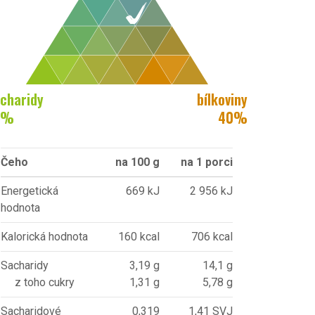
charidy
bílkoviny
%
40
%
Čeho
na 100 g
na 1 porci
Energetická
669 kJ
2 956 kJ
hodnota
Kalorická hodnota
160 kcal
706 kcal
Sacharidy
3,19 g
14,1 g
z toho cukry
1,31 g
5,78 g
Sacharidové
0,319
1,41 SVJ