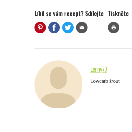
Líbil se vám recept? Sdílejte
Tiskněte
mail
print
Lenny73
Lowcarb žrout