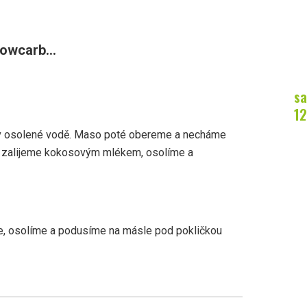
owcarb...
sa
12
v osolené vodě. Maso poté obereme a necháme
i, zalijeme kokosovým mlékem, osolíme a
, osolíme a podusíme na másle pod pokličkou