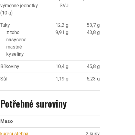
výměnné jednotky
SVJ
(10 g)
Tuky
12,2 g
53,7 g
z toho
9,91 g
43,8 g
nasycené
mastné
kyseliny
Bílkoviny
10,4 g
45,8 g
Sůl
1,19 g
5,23 g
Potřebné suroviny
Maso
kuřecí stehna
2 kusy