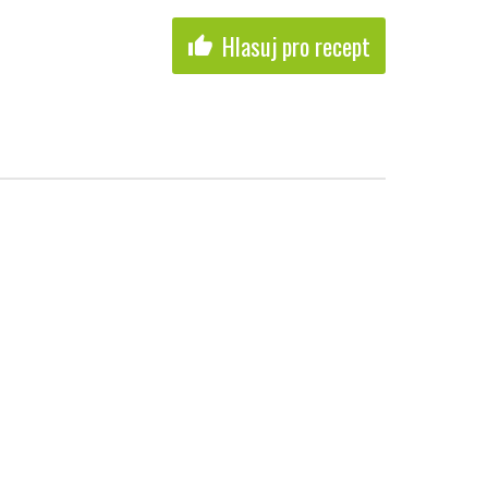
Hlasuj pro recept
thumb_up