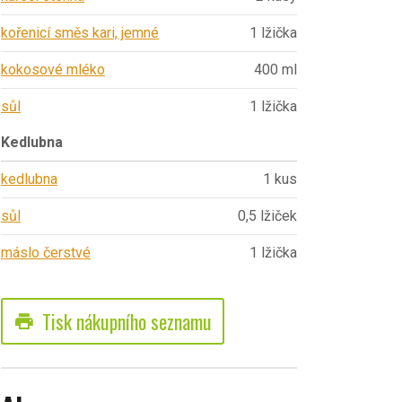
kořenicí směs kari, jemné
1 lžička
kokosové mléko
400 ml
sůl
1 lžička
Kedlubna
kedlubna
1 kus
sůl
0,5 lžiček
máslo čerstvé
1 lžička
Tisk nákupního seznamu
print