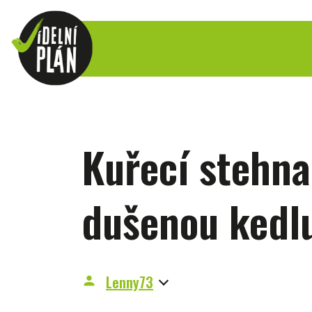
Kuřecí stehna
dušenou kedl
Lenny73
person