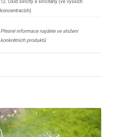
12. Oxid siřičitý a siřičitany (ve vyšších
koncentracích)
Přesné informace najdete ve složení
konkrétních produktů