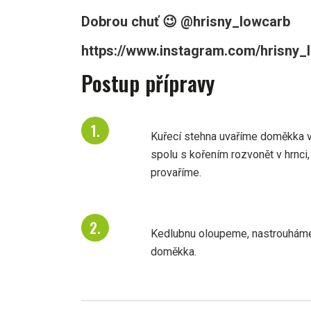
Dobrou chuť 😉 @hrisny_lowcarb
https://www.instagram.com/hrisny_l
Postup přípravy
Kuřecí stehna uvaříme doměkka 
spolu s kořením rozvonět v hrnc
provaříme.
Kedlubnu oloupeme, nastrouháme
doměkka.