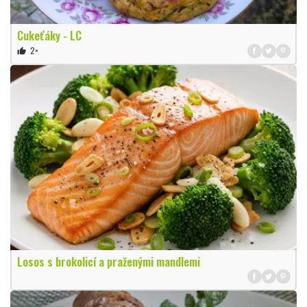
Cukeťáky - LC
2×
thumb_up
Losos s brokolicí a praženými mandlemi