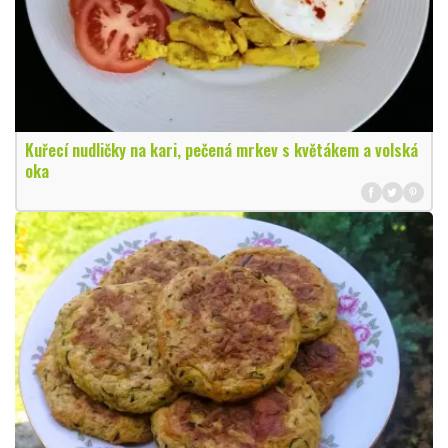
Kuřecí nudličky na kari, pečená mrkev s květákem a volská
oka