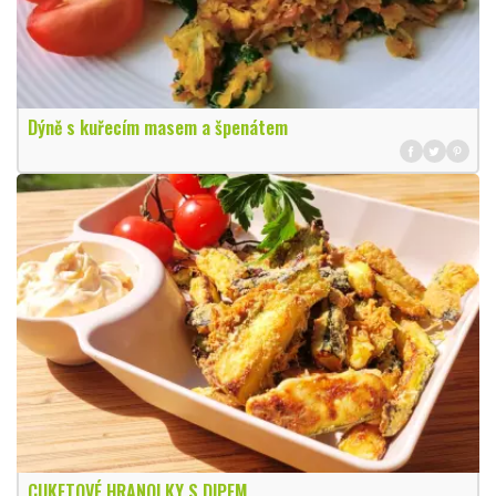
Dýně s kuřecím masem a špenátem
CUKETOVÉ HRANOLKY S DIPEM