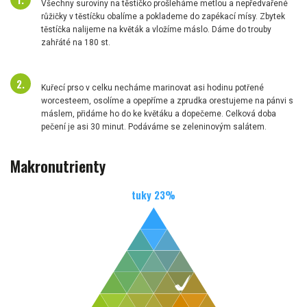
Všechny suroviny na těstíčko prošleháme metlou a nepředvařené
růžičky v těstíčku obalíme a poklademe do zapékací mísy. Zbytek
těstíčka nalijeme na květák a vložíme máslo. Dáme do trouby
zahřáté na 180 st.
Kuřecí prso v celku necháme marinovat asi hodinu potřené
worcesteem, osolíme a opepříme a zprudka orestujeme na pánvi s
máslem, přidáme ho do ke květáku a dopečeme. Celková doba
pečení je asi 30 minut. Podáváme se zeleninovým salátem.
Makronutrienty
tuky
23
%