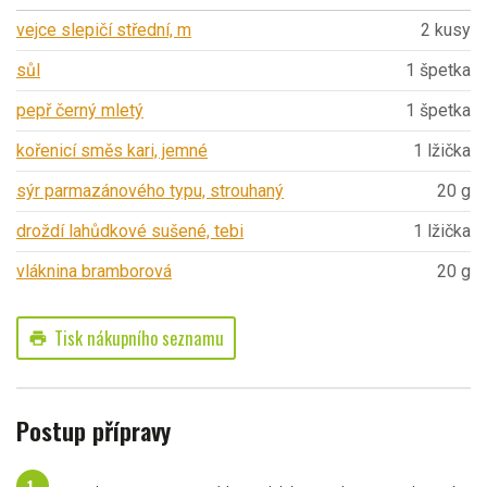
vejce slepičí střední, m
2 kusy
sůl
1 špetka
pepř černý mletý
1 špetka
kořenicí směs kari, jemné
1 lžička
sýr parmazánového typu, strouhaný
20 g
droždí lahůdkové sušené, tebi
1 lžička
vláknina bramborová
20 g
Tisk nákupního seznamu
print
Postup přípravy