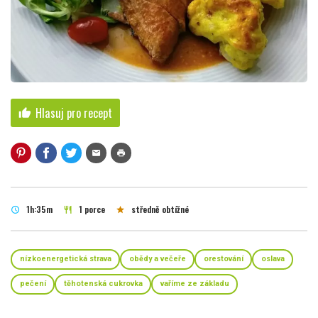
Hlasuj pro recept
thumb_up
mail
print
1h:35m
1 porce
středně obtížné
schedule
restaurant
star
nízkoenergetická strava
obědy a večeře
orestování
oslava
pečení
těhotenská cukrovka
vaříme ze základu