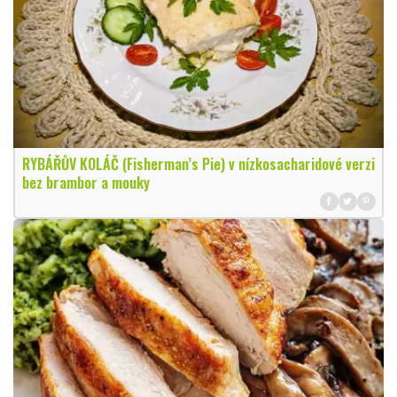
RYBÁŘŮV KOLÁČ (Fisherman’s Pie) v nízkosacharidové verzi
bez brambor a mouky