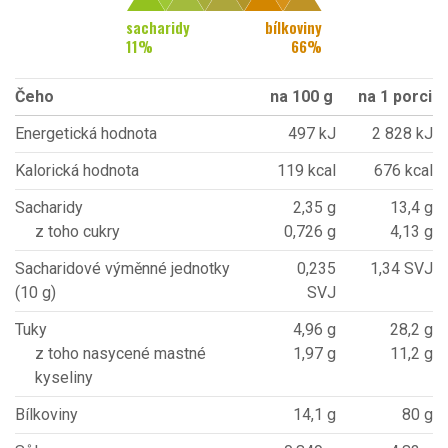
sacharidy
bílkoviny
11
%
66
%
Čeho
na 100 g
na 1 porci
Energetická hodnota
497 kJ
2 828 kJ
Kalorická hodnota
119 kcal
676 kcal
Sacharidy
2,35 g
13,4 g
z toho cukry
0,726 g
4,13 g
Sacharidové výměnné jednotky
0,235
1,34 SVJ
(10 g)
SVJ
Tuky
4,96 g
28,2 g
z toho nasycené mastné
1,97 g
11,2 g
kyseliny
Bílkoviny
14,1 g
80 g