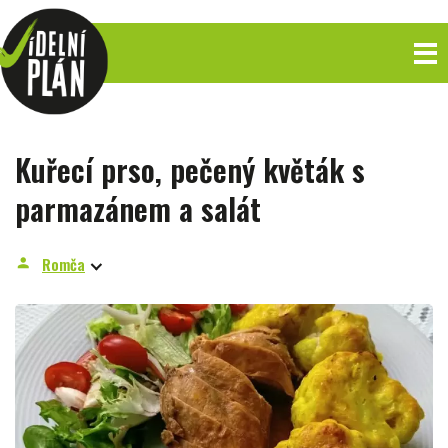
Kuřecí prso, pečený květák s
parmazánem a salát
Romča
person