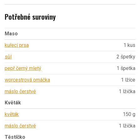
Potřebné suroviny
Maso
kuřecí prsa
1 kus
sůl
2 špetky
pepř černý mletý
1 špetka
worcestrová omáčka
1 lžíce
máslo čerstvé
1 lžička
Květák
květák
150 g
máslo čerstvé
1 lžička
Těstíčko