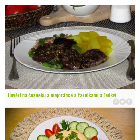
Hovězí na česneku a majoránce s fazolkami a ředkví