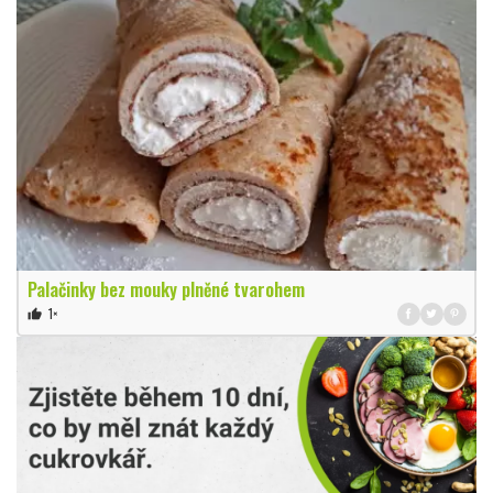
Palačinky bez mouky plněné tvarohem
1×
thumb_up