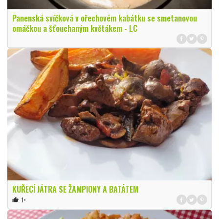
Panenská svíčková v ořechovém kabátku se smetanovou
omáčkou a šťouchaným květákem - LC
KUŘECÍ JÁTRA SE ŽAMPIONY A BATÁTEM
1×
thumb_up