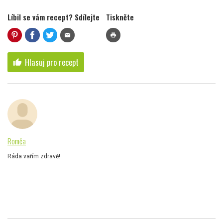
Líbil se vám recept? Sdílejte
Tiskněte
mail
print
Hlasuj pro recept
thumb_up
Romča
Ráda vařím zdravě!