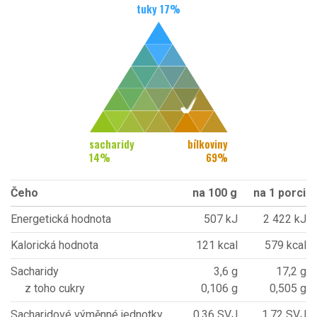
tuky
17
%
sacharidy
bílkoviny
14
%
69
%
Čeho
na 100 g
na 1 porci
Energetická hodnota
507 kJ
2 422 kJ
Kalorická hodnota
121 kcal
579 kcal
Sacharidy
3,6 g
17,2 g
z toho cukry
0,106 g
0,505 g
Sacharidové výměnné jednotky
0,36 SVJ
1,72 SVJ