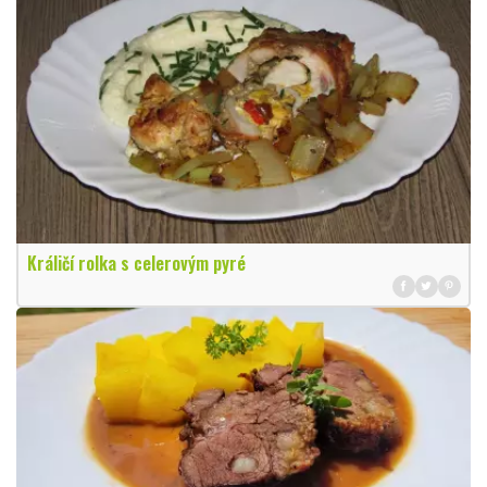
Králičí rolka s celerovým pyré