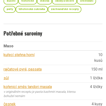
dušení
historické
indická
obědy a večeře
orestování
párty
těhotenská cukrovka
záchranářské recepty
Potřebné suroviny
Maso
kuřecí stehna horní
10
kusů
rajčatové pyré, passata
150 ml
sůl
1 lžička
kořenicí směs tandori masala
4 lžičky
v originálním receptu je pasta kashmiri masala, kterou
bohužel nemám
česnek
4 kusy