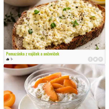
Pomazánka z vajíček a ančoviček
1×
thumb_up