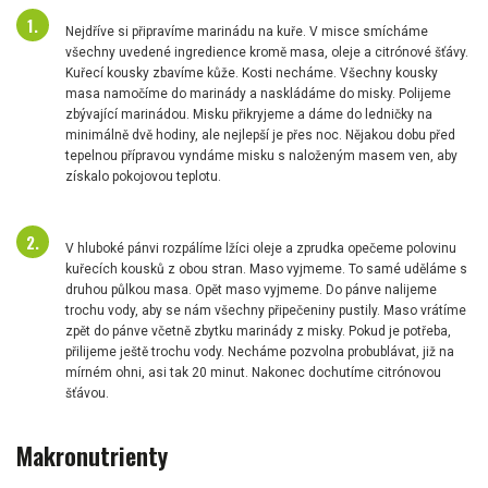
Nejdříve si připravíme marinádu na kuře. V misce smícháme
všechny uvedené ingredience kromě masa, oleje a citrónové šťávy.
Kuřecí kousky zbavíme kůže. Kosti necháme. Všechny kousky
masa namočíme do marinády a naskládáme do misky. Polijeme
zbývající marinádou. Misku přikryjeme a dáme do ledničky na
minimálně dvě hodiny, ale nejlepší je přes noc. Nějakou dobu před
tepelnou přípravou vyndáme misku s naloženým masem ven, aby
získalo pokojovou teplotu.
V hluboké pánvi rozpálíme lžíci oleje a zprudka opečeme polovinu
kuřecích kousků z obou stran. Maso vyjmeme. To samé uděláme s
druhou půlkou masa. Opět maso vyjmeme. Do pánve nalijeme
trochu vody, aby se nám všechny připečeniny pustily. Maso vrátíme
zpět do pánve včetně zbytku marinády z misky. Pokud je potřeba,
přilijeme ještě trochu vody. Necháme pozvolna probublávat, již na
mírném ohni, asi tak 20 minut. Nakonec dochutíme citrónovou
šťávou.
Makronutrienty