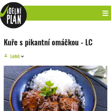
Kuře s pikantní omáčkou - LC
Laduš
person