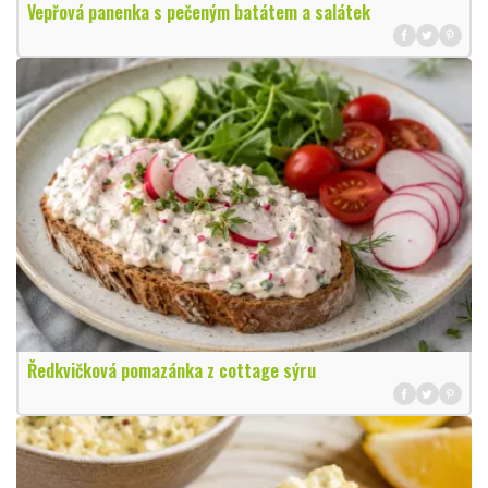
Vepřová panenka s pečeným batátem a salátek
Ředkvičková pomazánka z cottage sýru