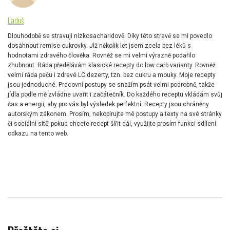
Laduš
Dlouhodobě se stravuji nízkosacharidově. Díky této stravě se mi povedlo
dosáhnout remise cukrovky. Již několik let jsem zcela bez léků s
hodnotami zdravého člověka. Rovněž se mi velmi výrazně podařilo
zhubnout. Ráda předělávám klasické recepty do low carb varianty. Rovněž
velmi ráda peču i zdravé LC dezerty, tzn. bez cukru a mouky. Moje recepty
jsou jednoduché. Pracovní postupy se snažím psát velmi podrobně, takže
jídla podle mě zvládne uvařit i začátečník. Do každého receptu vkládám svůj
čas a energii, aby pro vás byl výsledek perfektní. Recepty jsou chráněny
autorským zákonem. Prosím, nekopírujte mé postupy a texty na své stránky
či sociální sítě; pokud chcete recept šířit dál, využijte prosím funkci sdílení
odkazu na tento web.