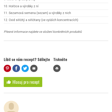
10. Hořčice a výrobky z ní
11. Sezamová semena (sezam) a výrobky z nich
12. Oxid siřičitý a siřičitany (ve vyšších koncentracích)
Přesné informace najdete ve složení konkrétních produktů
Líbil se vám recept? Sdílejte
Tiskněte
mail
print
Hlasuj pro recept
thumb_up