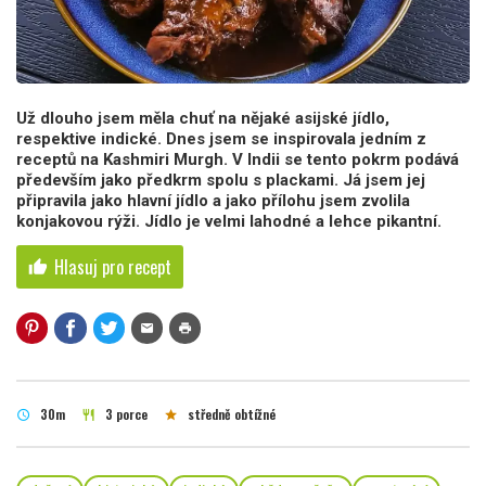
Už dlouho jsem měla chuť na nějaké asijské jídlo,
respektive indické. Dnes jsem se inspirovala jedním z
receptů na Kashmiri Murgh. V Indii se tento pokrm podává
především jako předkrm spolu s plackami. Já jsem jej
připravila jako hlavní jídlo a jako přílohu jsem zvolila
konjakovou rýži. Jídlo je velmi lahodné a lehce pikantní.
Hlasuj pro recept
thumb_up
mail
print
30m
3 porce
středně obtížné
schedule
restaurant
star