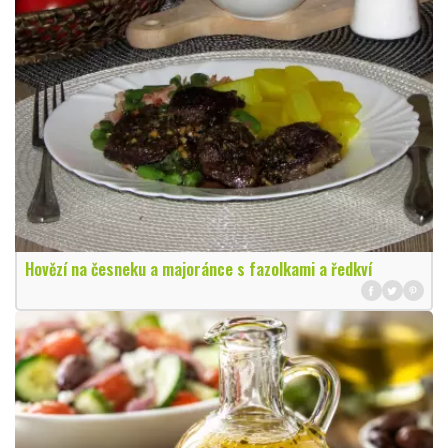
Hovězí na česneku a majoránce s fazolkami a ředkví