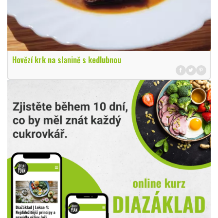
Hovězí krk na slanině s kedlubnou