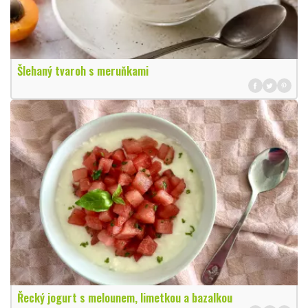
Šlehaný tvaroh s meruňkami
Řecký jogurt s melounem, limetkou a bazalkou