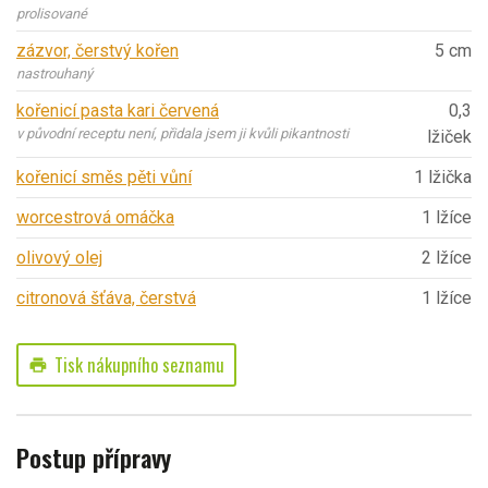
prolisované
zázvor, čerstvý kořen
5 cm
nastrouhaný
kořenicí pasta kari červená
0,3
v původní receptu není, přidala jsem ji kvůli pikantnosti
lžiček
kořenicí směs pěti vůní
1 lžička
worcestrová omáčka
1 lžíce
olivový olej
2 lžíce
citronová šťáva, čerstvá
1 lžíce
Tisk nákupního seznamu
print
Postup přípravy