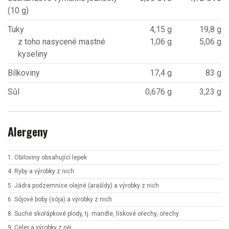
(10 g)
Tuky
4,15 g
19,8 g
z toho nasycené mastné
1,06 g
5,06 g
kyseliny
Bílkoviny
17,4 g
83 g
Sůl
0,676 g
3,23 g
Alergeny
1. Obiloviny obsahující lepek
4. Ryby a výrobky z nich
5. Jádra podzemnice olejné (arašídy) a výrobky z nich
6. Sójové boby (sója) a výrobky z nich
8. Suché skořápkové plody, tj. mandle, lískové ořechy, ořechy
9. Celer a výrobky z něj