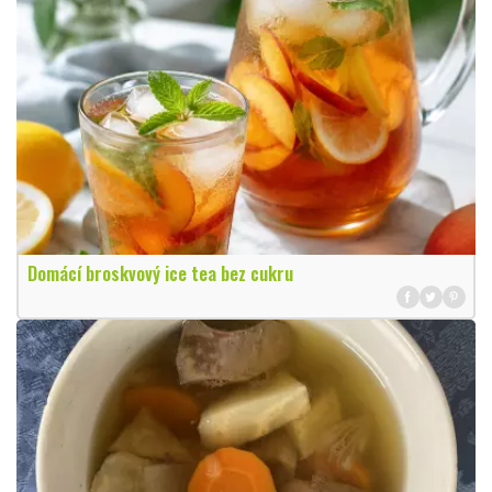
Domácí broskvový ice tea bez cukru