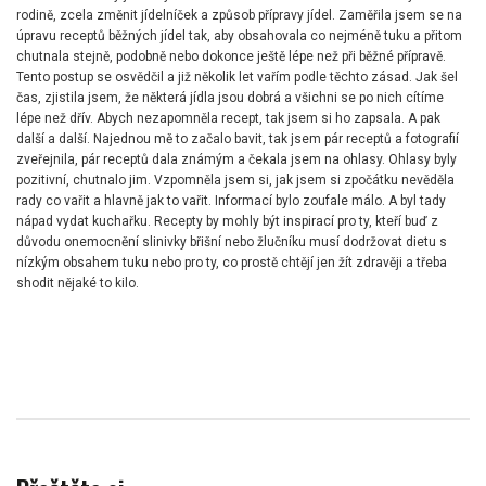
rodině, zcela změnit jídelníček a způsob přípravy jídel. Zaměřila jsem se na
úpravu receptů běžných jídel tak, aby obsahovala co nejméně tuku a přitom
chutnala stejně, podobně nebo dokonce ještě lépe než při běžné přípravě.
Tento postup se osvědčil a již několik let vařím podle těchto zásad. Jak šel
čas, zjistila jsem, že některá jídla jsou dobrá a všichni se po nich cítíme
lépe než dřív. Abych nezapomněla recept, tak jsem si ho zapsala. A pak
další a další. Najednou mě to začalo bavit, tak jsem pár receptů a fotografií
zveřejnila, pár receptů dala známým a čekala jsem na ohlasy. Ohlasy byly
pozitivní, chutnalo jim. Vzpomněla jsem si, jak jsem si zpočátku nevěděla
rady co vařit a hlavně jak to vařit. Informací bylo zoufale málo. A byl tady
nápad vydat kuchařku. Recepty by mohly být inspirací pro ty, kteří buď z
důvodu onemocnění slinivky břišní nebo žlučníku musí dodržovat dietu s
nízkým obsahem tuku nebo pro ty, co prostě chtějí jen žít zdravěji a třeba
shodit nějaké to kilo.