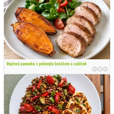
Vepřová panenka s pečeným batátem a salátek