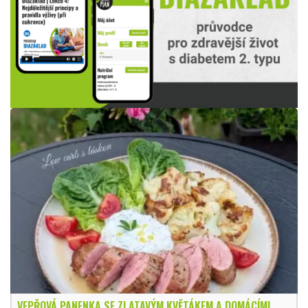
VEPŘOVÁ PANENKA SE ZLATAVÝM KVĚTÁKEM A DOMÁCÍMI