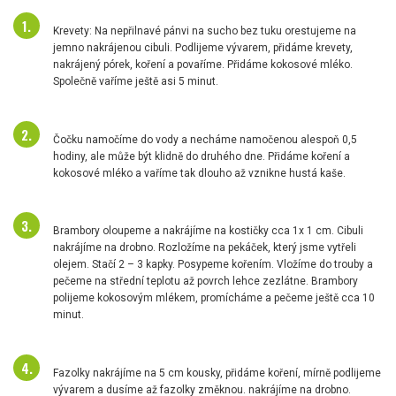
Krevety: Na nepřilnavé pánvi na sucho bez tuku orestujeme na
jemno nakrájenou cibuli. Podlijeme vývarem, přidáme krevety,
nakrájený pórek, koření a povaříme. Přidáme kokosové mléko.
Společně vaříme ještě asi 5 minut.
Čočku namočíme do vody a necháme namočenou alespoň 0,5
hodiny, ale může být klidně do druhého dne. Přidáme koření a
kokosové mléko a vaříme tak dlouho až vznikne hustá kaše.
Brambory oloupeme a nakrájíme na kostičky cca 1x 1 cm. Cibuli
nakrájíme na drobno. Rozložíme na pekáček, který jsme vytřeli
olejem. Stačí 2 – 3 kapky. Posypeme kořením. Vložíme do trouby a
pečeme na střední teplotu až povrch lehce zezlátne. Brambory
polijeme kokosovým mlékem, promícháme a pečeme ještě cca 10
minut.
Fazolky nakrájíme na 5 cm kousky, přidáme koření, mírně podlijeme
vývarem a dusíme až fazolky změknou. nakrájíme na drobno.