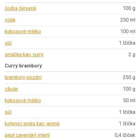
čočka červená
100 g
voda
250 ml
kokosové mléko
100 ml
sůl
1 lžička
omáčka kari, curry
2 g
Curry brambory
brambory pozdní
250 g
cibule
100 g
kokosové mléko
50 ml
sůl
1 lžička
kořenicí směs kari, jemné
1 lžička
pepř cayenský mletý
0,4 lžiček