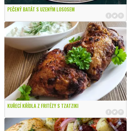
PEČENÝ BATÁT S UZENÝM LOSOSEM
KUŘECÍ KŘÍDLA Z FRITÉZY S TZATZIKI