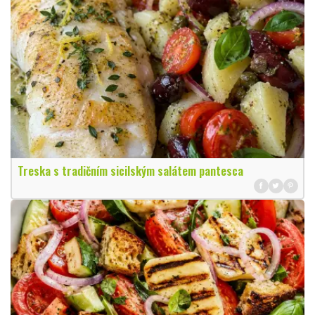
Treska s tradičním sicilským salátem pantesca