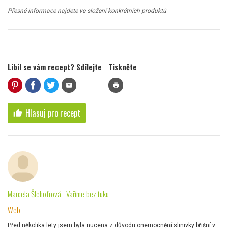
Přesné informace najdete ve složení konkrétních produktů
Líbil se vám recept? Sdílejte
Tiskněte
mail
print
Hlasuj pro recept
thumb_up
Marcela Šlehofrová - Vaříme bez tuku
Web
Před několika lety jsem byla nucena z důvodu onemocnění slinivky břišní v