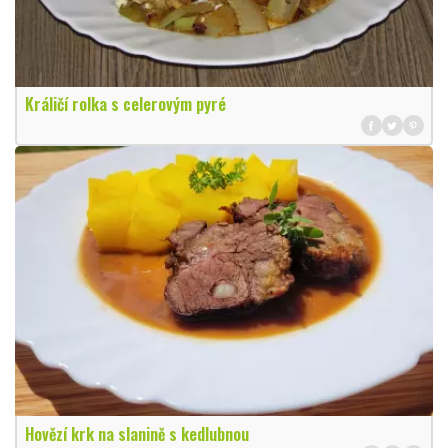
Králičí rolka s celerovým pyré
Hovězí krk na slanině s kedlubnou