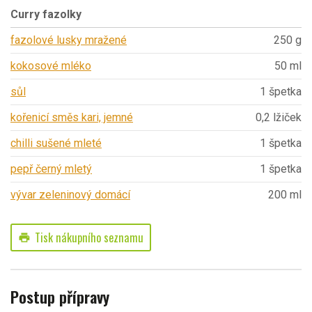
Curry fazolky
fazolové lusky mražené
250 g
kokosové mléko
50 ml
sůl
1 špetka
kořenicí směs kari, jemné
0,2 lžiček
chilli sušené mleté
1 špetka
pepř černý mletý
1 špetka
vývar zeleninový domácí
200 ml
Tisk nákupního seznamu
print
Postup přípravy