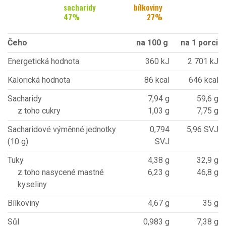
sacharidy
bílkoviny
47
%
27
%
Čeho
na 100 g
na 1 porci
Energetická hodnota
360 kJ
2 701 kJ
Kalorická hodnota
86 kcal
646 kcal
Sacharidy
7,94 g
59,6 g
z toho cukry
1,03 g
7,75 g
Sacharidové výměnné jednotky
0,794
5,96 SVJ
(10 g)
SVJ
Tuky
4,38 g
32,9 g
z toho nasycené mastné
6,23 g
46,8 g
kyseliny
Bílkoviny
4,67 g
35 g
Sůl
0,983 g
7,38 g