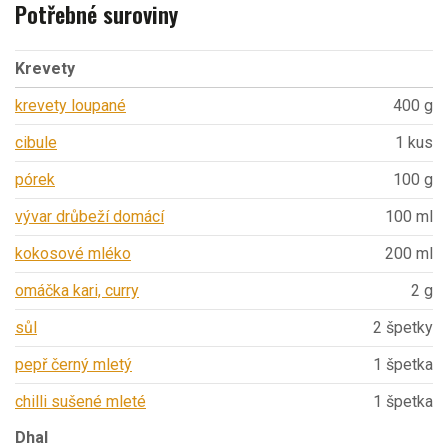
Potřebné suroviny
Krevety
krevety loupané
400 g
cibule
1 kus
pórek
100 g
vývar drůbeží domácí
100 ml
kokosové mléko
200 ml
omáčka kari, curry
2 g
sůl
2 špetky
pepř černý mletý
1 špetka
chilli sušené mleté
1 špetka
Dhal