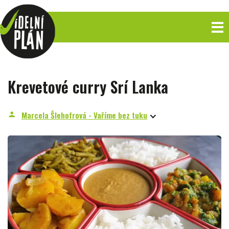
Krevetové curry Srí Lanka
Marcela Šlehofrová - Vaříme bez tuku
person