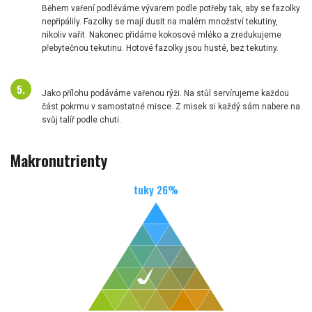
Během vaření podléváme vývarem podle potřeby tak, aby se fazolky
nepřipálily. Fazolky se mají dusit na malém množství tekutiny,
nikoliv vařit. Nakonec přidáme kokosové mléko a zredukujeme
přebytečnou tekutinu. Hotové fazolky jsou husté, bez tekutiny.
Jako přílohu podáváme vařenou rýži. Na stůl servírujeme každou
část pokrmu v samostatné misce. Z misek si každý sám nabere na
svůj talíř podle chuti.
Makronutrienty
tuky
26
%