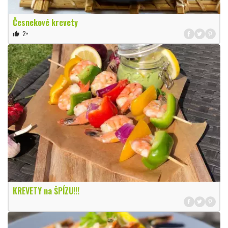
Česnekové krevety
2×
thumb_up
KREVETY na ŠPÍZU!!!