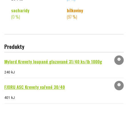
sacharidy
bílkoviny
(0 %)
(97 %)
Produkty
info
Mylord Krevety loupané glazované 31/40 ks/lb 1000g
240 kJ
info
FJORU ASC Krevety vařené 30/40
401 kJ