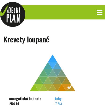
Krevety loupané
energetická hodnota
tuky
254 kJ
(3 %)