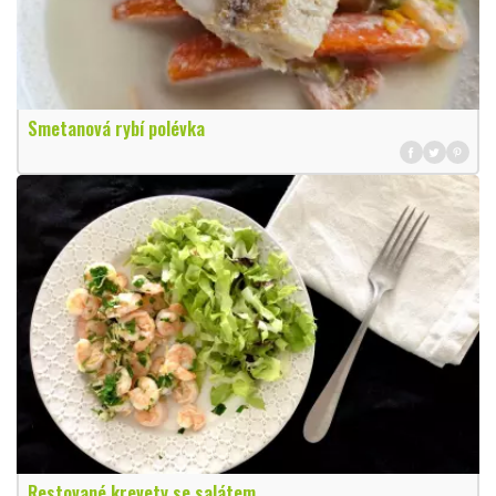
Smetanová rybí polévka
Restované krevety se salátem