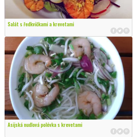
Salát s ředkvičkami a krevetami
Asijská nudlová polévka s krevetami