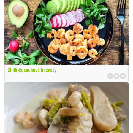
Chilli-česnekové krevety